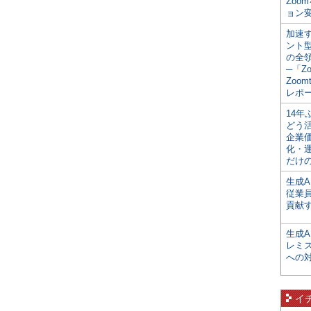
Zoo
ョン変
加速す
ント
の全
─「Z
Zoomt
レポ
14
どう
企業
化・
だけの
生成A
従業
貢献す
生成
レミ
への
イ