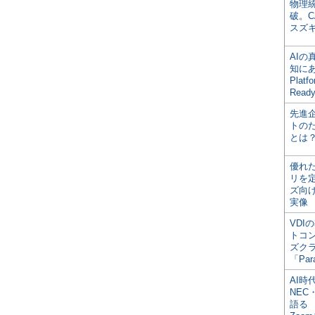
物理
破。C
スズ
AI
知にある
Plat
Read
先進
トの
とは
優れ
リを
ズ向
実像
VDI
トコ
ズク
「Par
AI時
NEC・
語る