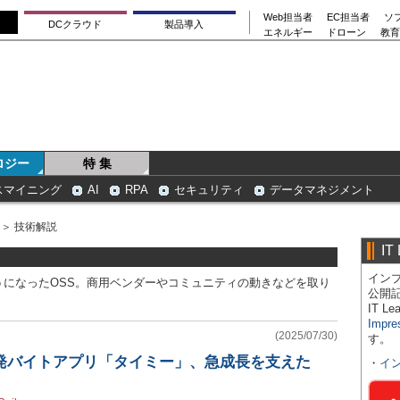
Web担当者
EC担当者
ソ
DCクラウド
製品導入
エネルギー
ドローン
教育
ロジー
特 集
スマイニング
AI
RPA
セキュリティ
データマネジメント
＞ 技術解説
IT
インプ
になったOSS。商用ベンダーやコミュニティの動きなどを取り
公開
IT 
Impre
(2025/07/30)
す。
単発バイトアプリ「タイミー」、急成長を支えた
・
イ