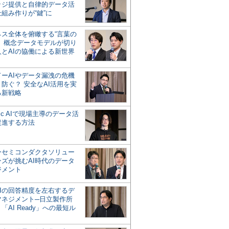
ッジ提供と自律的データ活
組み作りが“鍵”に
ネス全体を俯瞰する“言葉の
”、概念データモデルが切り
人とAIの協働による新世界
？
ドーAIやデータ漏洩の危機
防ぐ？ 安全なAI活用を実
る新戦略
ntic AIで現場主導のデータ活
促進する方法
ーセミコンダクタソリュー
ンズが挑むAI時代のデータ
ジメント
AIの回答精度を左右するデ
マネジメント─日立製作所
「AI Ready」への最短ル