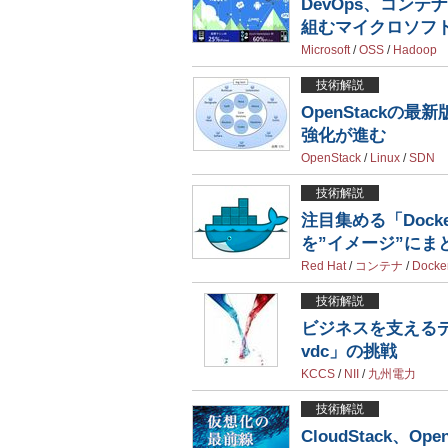
DevOps、コンテ
組むマイクロソフ
Microsoft
/
OSS
/
Hadoop
技術解説
OpenStackの
強化が進む
OpenStack
/
Linux
/
SDN
技術解説
注目集める「Doc
を”イメージ”にま
Red Hat
/
コンテナ
/
Docke
技術解説
ビジネスを支えるデ
vdc」の挑戦
KCCS
/
NII
/
九州電力
技術解説
CloudStack、O