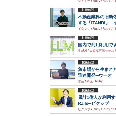
タイミー
/
Ruby
/
Ruby on 
技術解説
不動産業界の旧態
する「ITANDI」
イタンジ
/
Ruby
/
Ruby on 
技術解説
国内で商用利用で
生成AI
/
大規模言語モデル
技術解説
魚市場から生まれた
迅速開発─ウーオ
水産
/
物流
/
Ruby
技術解説
累計1億人が利用する
Rails─ピクシブ
ピクシブ
/
Ruby
/
Ruby on 