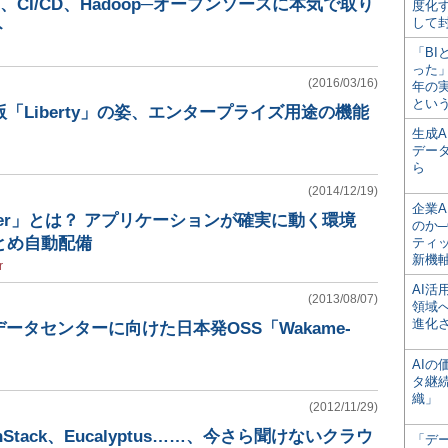
ナ、CI/CD、Hadoop─オープンソースに本気で取り
度化
して
ト
「BI
った
(2016/03/16)
年の
とい
最新版「Liberty」の姿、エンタープライズ用途の機能
生成
デー
ら
(2014/12/19)
企業A
ker」とは？ アプリケーションが確実に動く環境
のか─
とめ自動配備
ティ
新機
r
AI
(2013/08/07)
領域
進化
ータセンターに向けた日本発OSS「Wakame-
AI
タ継
織」
(2012/11/29)
penStack、Eucalyptus……、今さら聞けないクラウ
「デ