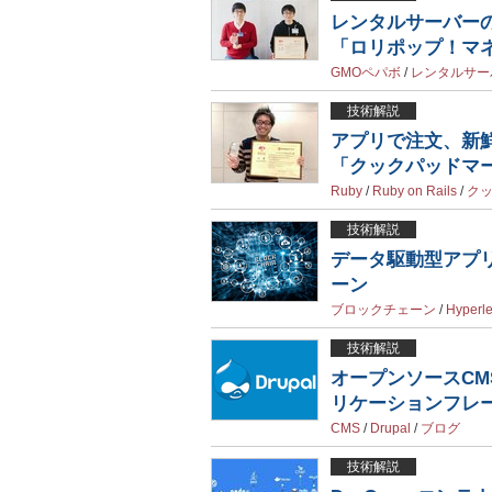
レンタルサーバーの
「ロリポップ！マ
GMOペパボ
/
レンタルサー
技術解説
アプリで注文、新
「クックパッドマ
Ruby
/
Ruby on Rails
/
ク
技術解説
データ駆動型アプ
ーン
ブロックチェーン
/
Hyperl
技術解説
オープンソースCMS
リケーションフレ
CMS
/
Drupal
/
ブログ
技術解説