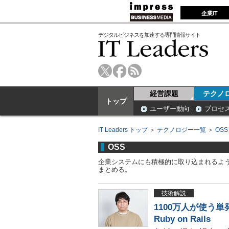
企業IT
デジタルビジネスを加速する専門情報サイト
経営課題
テクノ
トップ
ユーザー動向
プロセ
IT Leaders トップ
＞
テクノロジー一覧
＞
OSS
OSS
企業システムにも積極的に取り込まれるよう
まとめる。
技術解説
1100万人が使う
Ruby on Rails