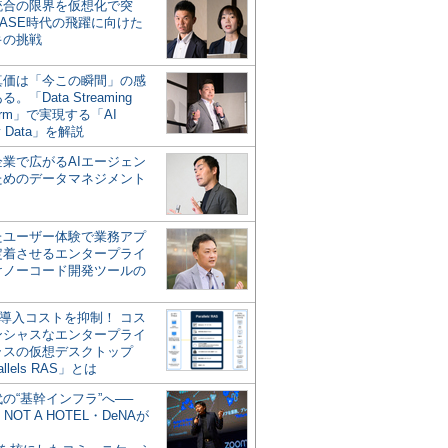
統合の限界を仮想化で突
ASE時代の飛躍に向けた
キの挑戦
の真価は「今この瞬間」の感
。「Data Streaming
form」で実現する「AI
y Data」を解説
企業で広がるAIエージェン
ためのデータマネジメント
？
たユーザー体験で業務アプ
定着させるエンタープライ
けノーコード開発ツールの
の導入コストを抑制！ コス
ンシャスなエンタープライ
ラスの仮想デスクトップ
allels RAS」とは
代の“基幹インフラ”へ──
NOT A HOTEL・DeNAが