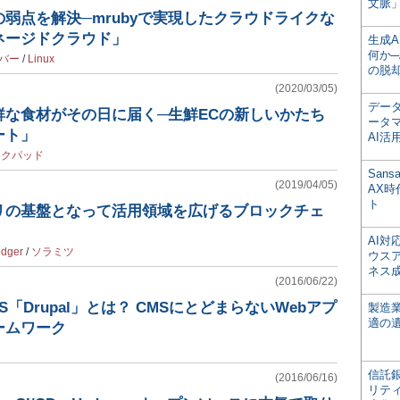
文脈」
弱点を解決─mrubyで実現したクラウドライクな
ネージドクラウド」
生成
何か─
バー
/
Linux
の脱
(2020/03/05)
デー
鮮な食材がその日に届く─生鮮ECの新しいかたち
ータ
ート」
AI活
ックパッド
San
(2019/04/05)
AX
ト
リの基盤となって活用領域を広げるブロックチェ
AI
edger
/
ソラミツ
ウス
ネス
(2016/06/22)
「Drupal」とは？ CMSにとどまらないWebアプ
製造
適の
ームワーク
信託銀
(2016/06/16)
リテ