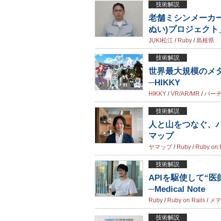
技術解説
老舗ミシンメーカ
ぬい)プロジェクト」
JUKI松江
/
Ruby
/
島根県
技術解説
世界最大規模のメタ
─HIKKY
HIKKY
/
VR/AR/MR
/
バー
技術解説
人と山をつなぐ、ハ
マップ
ヤマップ
/
Ruby
/
Ruby on 
技術解説
APIを駆使して“
─Medical Note
Ruby
/
Ruby on Rails
/
メ
技術解説