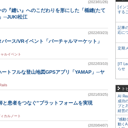
(2023/01/26)
[イン
ーの『縫い』へのこだわりを形にした「楯縫(たて
する
─JUKI松江
記事
応に
(2022/03/23)
バース/VRイベント「バーチャルマーケット」
定期
チャルイベント
(2022/03/10)
[IT
らせ
ートフルな登山地図GPSアプリ「YAMAP」─ヤ
Rails
ト
(2021/03/25)
AI R
成功
医師と患者をつなぐ”プラットフォームを実現
プとJ
経営
ディカルノート
“感動
動くA
(2020/04/07)