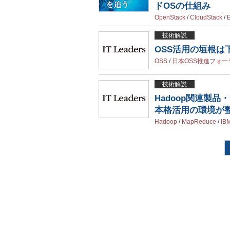
ドOSの仕組み
OpenStack
/
CloudStack
/
E
技術解説
OSS活用の垣根
OSS
/
日本OSS推進フォー
技術解説
Hadoop関連製
本格活用の環境が
Hadoop
/
MapReduce
/
IB