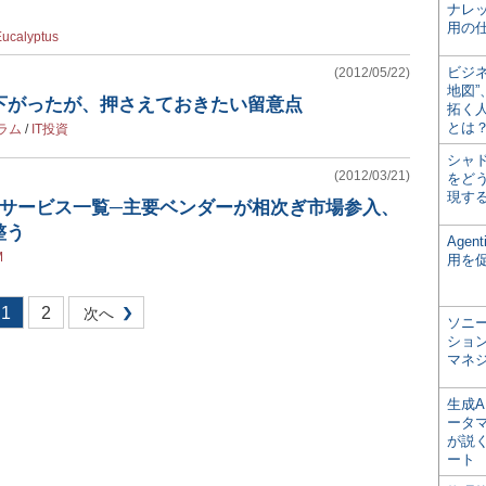
ナレ
用の仕
ucalyptus
ビジ
(2012/05/22)
地図
は下がったが、押さえておきたい留意点
拓く
とは
ラム
/
IT投資
シャ
(2012/03/21)
をどう
現す
品・サービス一覧─主要ベンダーが相次ぎ市場参入、
整う
Age
M
用を
1
2
次へ
ソニ
ショ
マネ
生成
ータ
が説く
ート