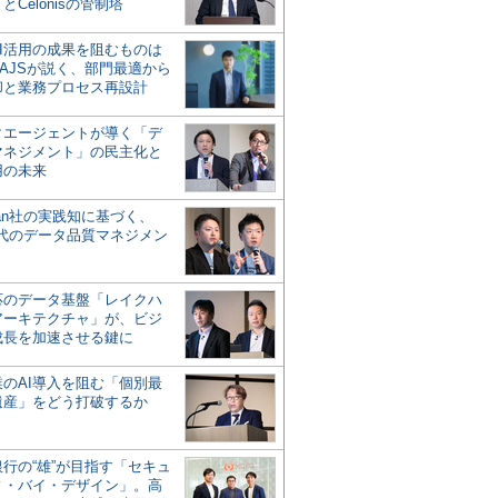
とCelonisの管制塔
AI活用の成果を阻むものは
AJSが説く、部門最適から
却と業務プロセス再設計
タエージェントが導く「デ
マネジメント」の民主化と
用の未来
san社の実践知に基づく、
時代のデータ品質マネジメン
対応のデータ基盤「レイクハ
アーキテクチャ」が、ビジ
成長を加速させる鍵に
業のAI導入を阻む「個別最
遺産」をどう打破するか
行の“雄”が目指す「セキュ
ィ・バイ・デザイン」。高