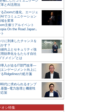
mを核にしたコミュニケーシ
革とAI活用法
るZoomの進化、エージェ
型AIでコミュニケーション
領域を変革
oom主催リアルイベント
opia On the Road Japan」
ート
年ぶりに到来したチャンスを
活かす？
価値向上とセキュリティ強
運用効率化をもたらす自社
“ドメイン”とは
I導入が迫るIT部門改革―
員エンゲージメント向上に
るRidgelinezの処方箋
AI時代に求められるオンプ
ス基盤─電力急増と機密性
対応策
チオシ特集