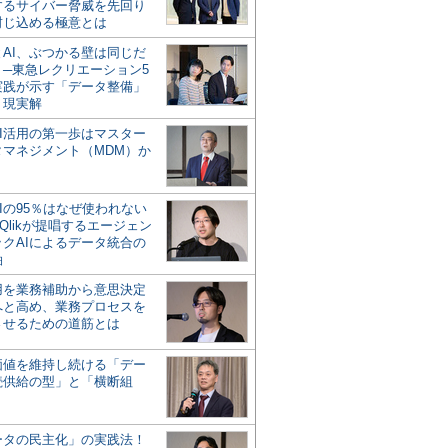
するサイバー脅威を先回り
封じ込める極意とは
とAI、ぶつかる壁は同じだ
」─東急レクリエーション5
実践が示す「データ整備」
う現実解
AI活用の第一歩はマスター
タマネジメント（MDM）か
Iの95％はなぜ使われない
Qlikが提唱するエージェン
ックAIによるデータ統合の
軸
活用を業務補助から意思決定
へと高め、業務プロセスを
させるための道筋とは
の価値を維持し続ける「デー
続供給の型」と「横断組
ータの民主化」の実践法！