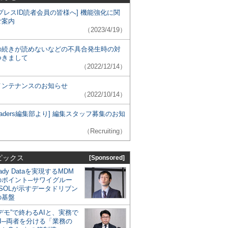
プレスID読者会員の皆様へ] 機能強化に関
ご案内
（2023/4/19）
の続きが読めないなどの不具合発生時の対
つきまして
（2022/12/14）
メンテナンスのお知らせ
（2022/10/14）
 Leaders編集部より] 編集スタッフ募集のお知
（Recruiting）
ピックス
[Sponsored]
eady Dataを実現するMDM
のポイント─サワイグルー
SOLが示すデータドリブン
の基盤
デモ”で終わるAIと、実務で
I─両者を分ける「業務の