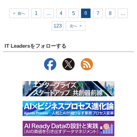
6
1
…
4
5
7
8
…
<
前へ
123
次へ
>
IT Leadersをフォローする