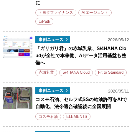
に
トヨタファイナンス
AIエージェント
UiPath
事例ニュース
2026/05/12
「ガリガリ君」の赤城乳業、S/4HANA Clo
udが全社で本稼働、AIデータ活用基盤も整
備へ
赤城乳業
S/4HANA Cloud
Fit to Standard
事例ニュース
2026/05/11
コスモ石油、セルフ式SSの給油許可をAIで
自動化、法令適合確認後に全国展開
コスモ石油
ELEMENTS