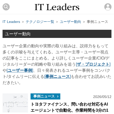
IT Leaders
＞
テクノロジー一覧
＞
ユーザー動向
＞ 事例ニュース
ユーザー動向
ユーザー企業の動向や実際の取り組みは、説得力をもって
多くの示唆を与えてくれる。ユーザー主導・ユーザー視点
の記事をここにまとめる。より詳しくユーザー企業/CIO/デ
ジタルリーダーの戦略や取り組みを追う
[
ザ・プロジェクト
]
や
[
ユーザー事例
]
、日々発表されるユーザー事例をコンパク
ト/タイムリーに伝える
[
事例ニュース
]
も合わせてお読みいた
だきたい。
事例ニュース
2026/05/12
トヨタファイナンス、問い合わせ対応をAI
エージェントで自動化、作業時間を3分の1