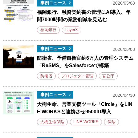
事例ニュース
2026/05/08
福岡銀行、融資契約書の管理にAI導入、年
間7000時間の業務削減を見込む
福岡銀行
LayerX
事例ニュース
2026/05/08
防衛省、予備自衛官約6万人の管理システム
「ReSMS」をSalesforceで構築
防衛省
プロジェクト管理
官公庁
事例ニュース
2026/04/30
大樹生命、営業支援ツール「Circle」をLIN
E WORKSと連携させ9500ID導入
大樹生命保険
LINE WORKS
保険