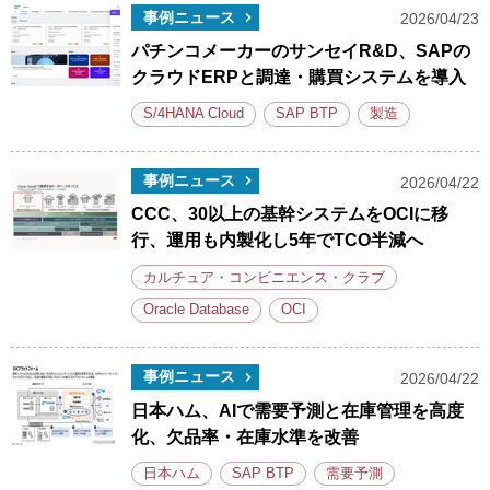
事例ニュース
2026/04/23
パチンコメーカーのサンセイR&D、SAPの
クラウドERPと調達・購買システムを導入
S/4HANA Cloud
SAP BTP
製造
事例ニュース
2026/04/22
CCC、30以上の基幹システムをOCIに移
行、運用も内製化し5年でTCO半減へ
カルチュア・コンビニエンス・クラブ
Oracle Database
OCI
事例ニュース
2026/04/22
日本ハム、AIで需要予測と在庫管理を高度
化、欠品率・在庫水準を改善
日本ハム
SAP BTP
需要予測