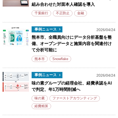
組み合わせた対面本人確認を導入
千葉銀行
不正防止
金融
事例ニュース
2026/04/24
熊本市、全職員向けにデータ分析基盤を整
備、オープンデータと施策内容を関連付け
て分析可能に
熊本市
Snowflake
事例ニュース
2026/04/24
味の素グループの経理会社、経費承認をAI
で判定、年1万時間削減へ
味の素
ファーストアカウンティング
経費精算