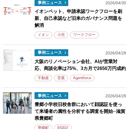
事例ニュース
2026/04/30
イオンペット、申請承認ワークフローを刷
新、自己承認など旧来のガバナンス問題を
解消
イオン
小売
ワークフロー
事例ニュース
2026/04/28
大阪のリノベーション会社、AIが営業対
応、商談化率は75%、3カ月で2650万円成約
不動産
営業
Agentforce
事例ニュース
2026/04/28
豊郷小学校旧校舎群において顔認証を使っ
て来場者の属性を分析する調査を開始─滋賀
県豊郷町
豊郷町
顔認証