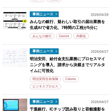
事例ニュース
2026/04/28
みんなの銀行、疑わしい取引の届出業務を
生成AIで省力化、7時間の工程が5分に
みんなの銀行
Gemini
内製化
事例ニュース
2026/04/27
明治安田、給付金支払業務にプロセスマイ
ニングを導入、請求から決裁までリアルタ
イムに可視化
明治安田生命保険
Celonis
ビジネスプロセス
事例ニュース
2026/04/27
千葉銀行、ICチップ読み取りと容貌撮影を