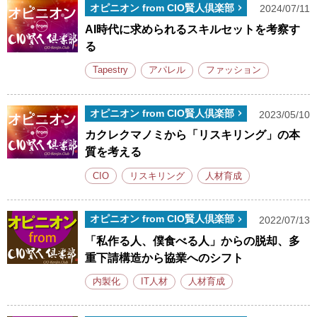
オピニオン from CIO賢人倶楽部
2024/07/11
AI時代に求められるスキルセットを考察す
る
Tapestry
アパレル
ファッション
オピニオン from CIO賢人倶楽部
2023/05/10
カクレクマノミから「リスキリング」の本
質を考える
CIO
リスキリング
人材育成
オピニオン from CIO賢人倶楽部
2022/07/13
「私作る人、僕食べる人」からの脱却、多
重下請構造から協業へのシフト
内製化
IT人材
人材育成