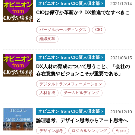
オピニオン from CIO賢人倶楽部
2021/12/14
CIOは保守か革新か？ DX推進でなすべきこ
と
パーソルホールディングス
CIO
組織変革
オピニオン from CIO賢人倶楽部
2021/03/15
DX人材の育成について思うこと、「会社の
存在意義やビジョンこそが重要である」
デジタルトランスフォーメーション
人材育成
チームビルディング
オピニオン from CIO賢人倶楽部
2019/12/10
論理思考、デザイン思考からアート思考へ
デザイン思考
ロジカルシンキング
Apple