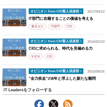
オピニオン from CIO賢人倶楽部
2017/04/13
IT部門に在籍することの価値を考える
東京ガス
IT部門
CIO
オピニオン from CIO賢人倶楽部
2016/02/10
CIOに求められる、時代を見極める力
VUCA
CIO
オピニオン from CIO賢人倶楽部
2015/09/16
”全力疾走”の8年と浮上した新たな難問
IT Leadersをフォローする