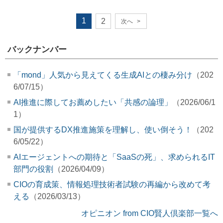
1
2
次へ
>
バックナンバー
「mond」人気から見えてくる生成AIとの棲み分け
（202
6/07/15）
AI推進に際してお薦めしたい「共感の論理」
（2026/06/1
1）
国が提供するDX推進施策を理解し、使い倒そう！
（202
6/05/22）
AIエージェントへの期待と「SaaSの死」、求められるIT
部門の役割
（2026/04/09）
CIOの育成策、情報処理技術者試験の再編から改めて考
える
（2026/03/13）
オピニオン from CIO賢人倶楽部一覧へ