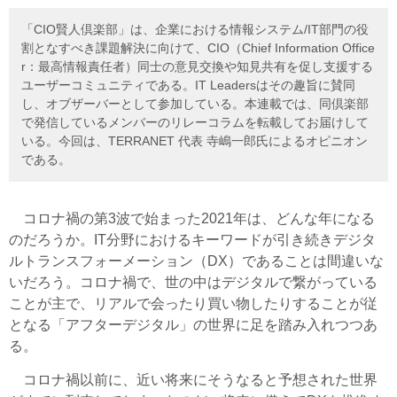
「CIO賢人倶楽部」は、企業における情報システム/IT部門の役
割となすべき課題解決に向けて、CIO（Chief Information Office
r：最高情報責任者）同士の意見交換や知見共有を促し支援する
ユーザーコミュニティである。IT Leadersはその趣旨に賛同
し、オブザーバーとして参加している。本連載では、同倶楽部
で発信しているメンバーのリレーコラムを転載してお届けして
いる。今回は、TERRANET 代表 寺嶋一郎氏によるオピニオン
である。
コロナ禍の第3波で始まった2021年は、どんな年になる
のだろうか。IT分野におけるキーワードが引き続きデジタ
ルトランスフォーメーション（DX）であることは間違いな
いだろう。コロナ禍で、世の中はデジタルで繋がっている
ことが主で、リアルで会ったり買い物したりすることが従
となる「アフターデジタル」の世界に足を踏み入れつつあ
る。
コロナ禍以前に、近い将来にそうなると予想された世界