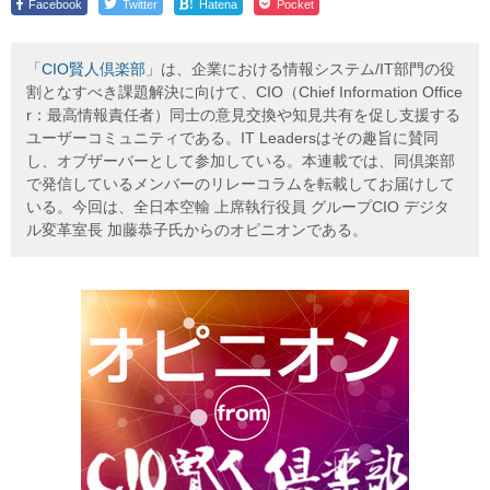
!
Facebook
Twitter
Hatena
Pocket
「
CIO賢人倶楽部
」は、企業における情報システム/IT部門の役
割となすべき課題解決に向けて、CIO（Chief Information Office
r：最高情報責任者）同士の意見交換や知見共有を促し支援する
ユーザーコミュニティである。IT Leadersはその趣旨に賛同
し、オブザーバーとして参加している。本連載では、同倶楽部
で発信しているメンバーのリレーコラムを転載してお届けして
いる。今回は、全日本空輸 上席執行役員 グループCIO デジタ
ル変革室長 加藤恭子氏からのオピニオンである。