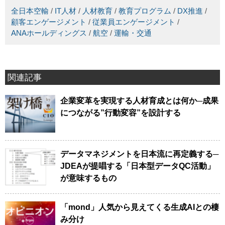
全日本空輸
/
IT人材
/
人材教育
/
教育プログラム
/
DX推進
/
顧客エンゲージメント
/
従業員エンゲージメント
/
ANAホールディングス
/
航空
/
運輸・交通
関連記事
企業変革を実現する人材育成とは何か─成果
につながる”行動変容”を設計する
データマネジメントを日本流に再定義する─
JDEAが提唱する「日本型データQC活動」
が意味するもの
「mond」人気から見えてくる生成AIとの棲
み分け