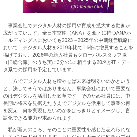
事業会社でデジタル人材の採用や育成を拡大する動きが
広がっています。全日本空輸（ANA）を傘下に持つANAホ
ールディングスにおいても2023～2025年の中期経営戦略に
おいて、デジタル人材を2019年比で1.6倍に増員することを
掲げており、2026年の新入社員もグローバルスタッフ職
（旧総合職）のうち実に3分の1に相当する20名がIT・デー
タ系での採用を予定しています。
一方でデジタル人材を増やせば未来は明るいのかという
と、決してそうではありません。事業会社において重要な
のはデジタルを活用した変革です。そのため社員には、中
長期の将来を見据えたうえでデジタルを活用して事業の何
を変え、何を実現したいのかをはっきりとイメージし、言
語化できる能力が求められます。
私が新人のころ、そのことの重要性を感じた忘れられな
いエピソードがあります。クレジットカードにICチップが