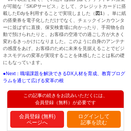
が可能な「SKiPサービス」として、クレジットカードに搭
載したEdyを利用することで実現しました（
図1
）。単に紙
の搭乗券を電子化しただけでなく、チェックインカウンタ
ーに並ばずに直接、保安検査場に向かったり、手荷物を自
動で預けられたりと、お客様の空港での過ごし方が大きく
変わるきっかけになりました。このように自身のアンテナ
の感度をあげ、お客様のために未来を見据えることでビジ
ネスモデルの変革が実現することを体感したことは私の礎
にもなっています。
●Next：職場課題を解決できるDX人材を育成、教育プログ
ラムを通じて広げる変革の根
この記事の続きをお読みいただくには、
会員登録（無料）が必要です
会員登録 (無料)
ログインして
ページへ
記事を読む