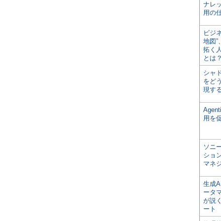
ナレ
用の仕
ビジ
地図
拓く
とは
シャ
をどう
現す
Age
用を
ソニ
ショ
マネ
生成
ータ
が説く
ート