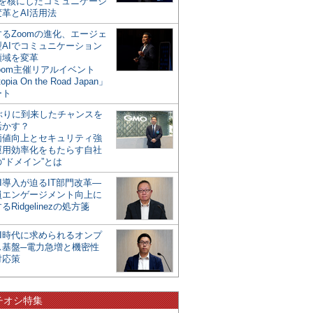
mを核にしたコミュニケーシ
革とAI活用法
るZoomの進化、エージェ
型AIでコミュニケーション
領域を変革
oom主催リアルイベント
opia On the Road Japan」
ート
年ぶりに到来したチャンスを
活かす？
価値向上とセキュリティ強
運用効率化をもたらす自社
“ドメイン”とは
I導入が迫るIT部門改革―
員エンゲージメント向上に
るRidgelinezの処方箋
AI時代に求められるオンプ
ス基盤─電力急増と機密性
対応策
チオシ特集