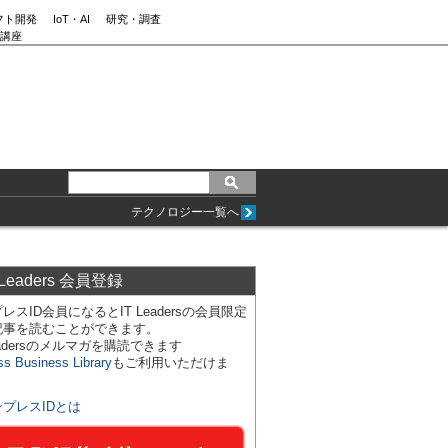
フト開発
IoT・AI
研究・調査
講座
テクノロジー一覧へ
 Leaders 会員登録
レスID会員になるとIT Leadersの会員限定
記事を読むことができます。
Leadersのメルマガを購読できます
ss Business Library
もご利用いただけま
ンプレスIDとは