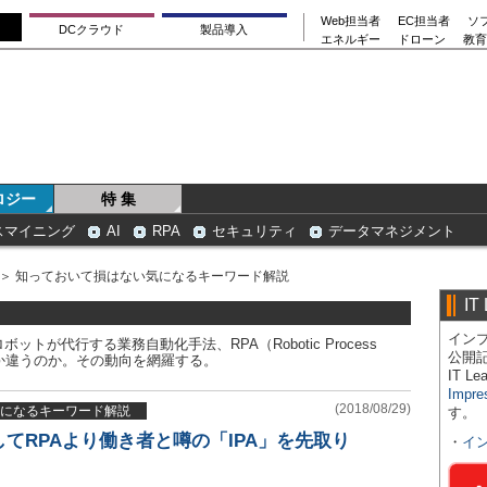
Web担当者
EC担当者
ソ
DCクラウド
製品導入
エネルギー
ドローン
教育
ロジー
特 集
スマイニング
AI
RPA
セキュリティ
データマネジメント
＞ 知っておいて損はない気になるキーワード解説
IT
インプ
が代行する業務自動化手法、RPA（Robotic Process
公開
と何か違うのか。その動向を網羅する。
IT 
Impre
(2018/08/29)
になるキーワード解説
す。
してRPAより働き者と噂の「IPA」を先取り
・
イ