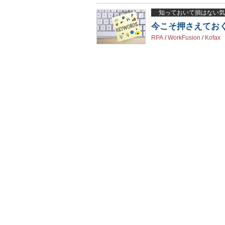
知っておいて損はない気
今こそ押さえておく
RPA
/
WorkFusion
/
Kofax