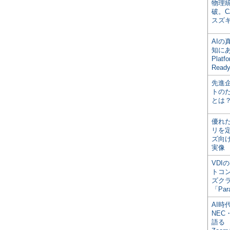
物理
破。C
スズ
AI
知にある
Plat
Read
先進
トの
とは
優れ
リを
ズ向
実像
VDI
トコ
ズク
「Par
AI時
NEC・
語る