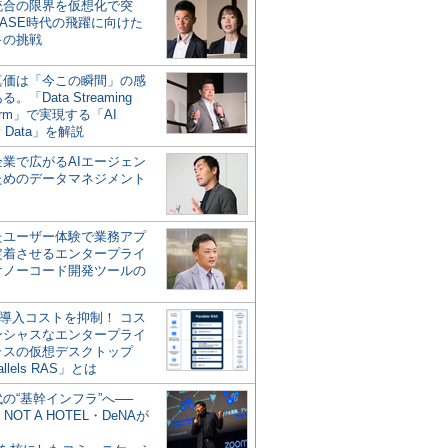
統合の限界を仮想化で突
ASE時代の飛躍に向けた
キの挑戦
の真価は「今この瞬間」の感
。「Data Streaming
form」で実現する「AI
y Data」を解説
企業で広がるAIエージェン
ためのデータマネジメント
？
たユーザー体験で業務アプ
定着させるエンタープライ
けノーコード開発ツールの
の導入コストを抑制！ コス
ンシャスなエンタープライ
ラスの仮想デスクトップ
allels RAS」とは
代の“基幹インフラ”へ──
NOT A HOTEL・DeNAが