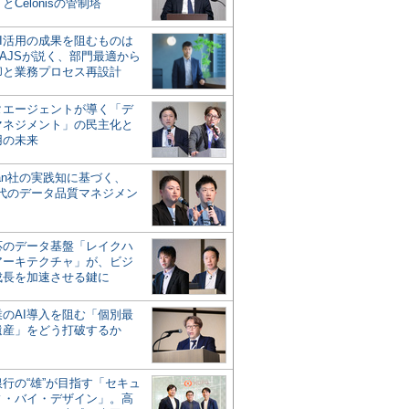
とCelonisの管制塔
AI活用の成果を阻むものは
AJSが説く、部門最適から
却と業務プロセス再設計
タエージェントが導く「デ
マネジメント」の民主化と
用の未来
san社の実践知に基づく、
時代のデータ品質マネジメン
対応のデータ基盤「レイクハ
アーキテクチャ」が、ビジ
成長を加速させる鍵に
業のAI導入を阻む「個別最
遺産」をどう打破するか
行の“雄”が目指す「セキュ
ィ・バイ・デザイン」。高