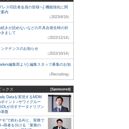
プレスID読者会員の皆様へ] 機能強化に関
ご案内
（2023/4/19）
の続きが読めないなどの不具合発生時の対
つきまして
（2022/12/14）
メンテナンスのお知らせ
（2022/10/14）
 Leaders編集部より] 編集スタッフ募集のお知
（Recruiting）
ピックス
[Sponsored]
eady Dataを実現するMDM
のポイント─サワイグルー
SOLが示すデータドリブン
の基盤
デモ”で終わるAIと、実務で
I─両者を分ける「業務の