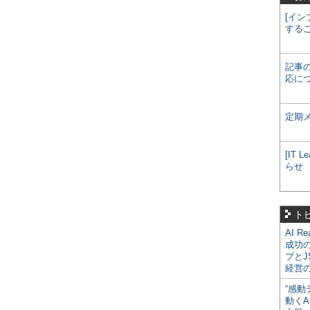
[イン
する
記事
応に
定期
[IT
らせ
ト
AI R
成功
プとJ
経営
“感動
動くA