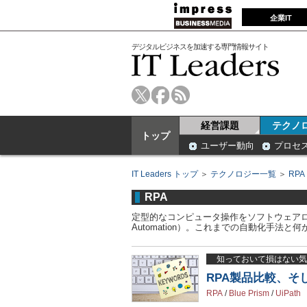
企業IT
デジタルビジネスを加速する専門情報サイト
経営課題
テクノ
トップ
ユーザー動向
プロセ
IT Leaders トップ
＞
テクノロジー一覧
＞
RPA
RPA
定型的なコンピュータ操作をソフトウェアロボット
Automation）。これまでの自動化手法
知っておいて損はない気
RPA製品比較、そ
RPA
/
Blue Prism
/
UiPath