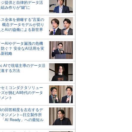
ッジ提供と自律的データ活
組み作りが“鍵”に
ネス全体を俯瞰する“言葉の
”、概念データモデルが切り
人とAIの協働による新世界
？
ドーAIやデータ漏洩の危機
防ぐ？ 安全なAI活用を実
る新戦略
ntic AIで現場主導のデータ活
促進する方法
ーセミコンダクタソリュー
ンズが挑むAI時代のデータ
ジメント
AIの回答精度を左右するデ
マネジメント─日立製作所
「AI Ready」への最短ル