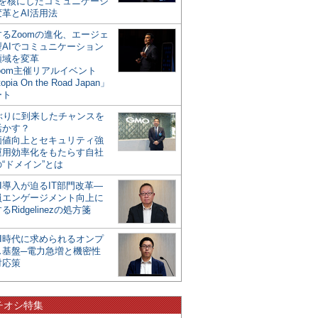
mを核にしたコミュニケーシ
革とAI活用法
るZoomの進化、エージェ
型AIでコミュニケーション
領域を変革
oom主催リアルイベント
opia On the Road Japan」
ート
年ぶりに到来したチャンスを
活かす？
価値向上とセキュリティ強
運用効率化をもたらす自社
“ドメイン”とは
I導入が迫るIT部門改革―
員エンゲージメント向上に
るRidgelinezの処方箋
AI時代に求められるオンプ
ス基盤─電力急増と機密性
対応策
チオシ特集