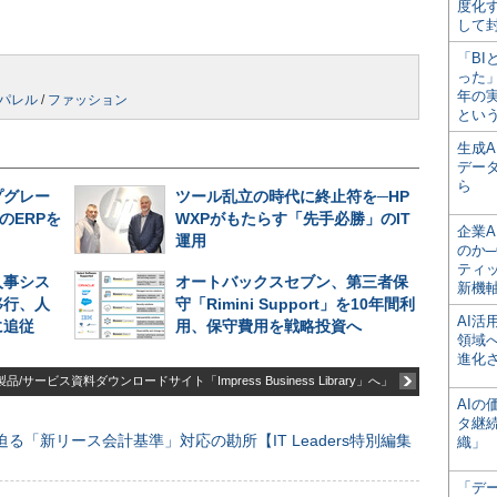
度化
して
「BI
った
年の
パレル
/
ファッション
とい
生成
デー
ら
プグレー
ツール乱立の時代に終止符を─HP
のERPを
WXPがもたらす「先手必勝」のIT
企業A
運用
のか─
ティ
人事シス
オートバックスセブン、第三者保
新機
移行、人
守「Rimini Support」を10年間利
AI
に追従
用、保守費用を戦略投資へ
領域
進化
品/サービス資料ダウンロードサイト「Impress Business Library」へ」
AI
タ継
る「新リース会計基準」対応の勘所【IT Leaders特別編集
織」
「デ