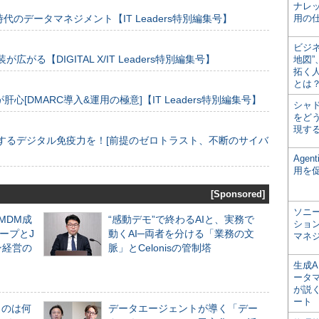
ナレ
のデータマネジメント【IT Leaders特別編集号】
用の仕
ビジ
装が広がる【DIGITAL X/IT Leaders特別編集号】
地図
拓く
とは
[DMARC導入&運用の極意]【IT Leaders特別編集号】
シャ
をどう
現す
するデジタル免疫力を！[前提のゼロトラスト、不断のサイバ
Age
用を
[Sponsored]
ソニ
るMDM成
“感動デモ”で終わるAIと、実務で
ショ
ープとJ
動くAI─両者を分ける「業務の文
マネ
ン経営の
脈」とCelonisの管制塔
生成
ータ
が説く
ート
ものは何
データエージェントが導く「デー