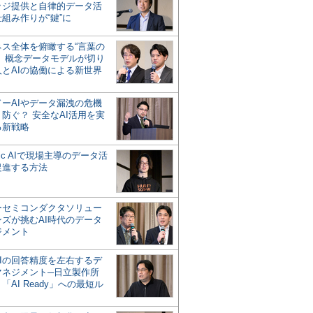
ッジ提供と自律的データ活
組み作りが“鍵”に
ネス全体を俯瞰する“言葉の
”、概念データモデルが切り
人とAIの協働による新世界
？
ドーAIやデータ漏洩の危機
防ぐ？ 安全なAI活用を実
る新戦略
ntic AIで現場主導のデータ活
促進する方法
ーセミコンダクタソリュー
ンズが挑むAI時代のデータ
ジメント
AIの回答精度を左右するデ
マネジメント─日立製作所
「AI Ready」への最短ル