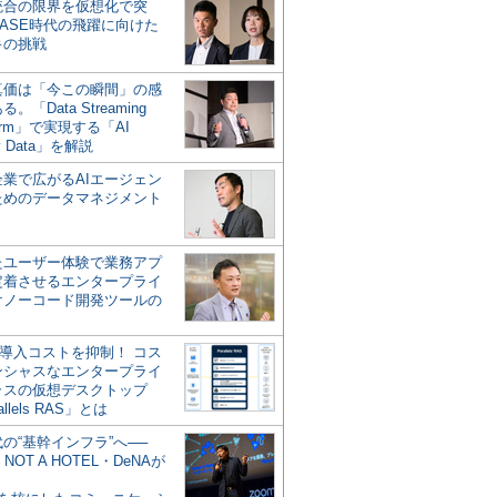
統合の限界を仮想化で突
ASE時代の飛躍に向けた
キの挑戦
の真価は「今この瞬間」の感
。「Data Streaming
form」で実現する「AI
y Data」を解説
企業で広がるAIエージェン
ためのデータマネジメント
？
たユーザー体験で業務アプ
定着させるエンタープライ
けノーコード開発ツールの
の導入コストを抑制！ コス
ンシャスなエンタープライ
ラスの仮想デスクトップ
allels RAS」とは
代の“基幹インフラ”へ──
NOT A HOTEL・DeNAが