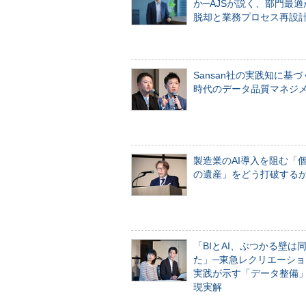
か─AJSが説く、部門最適
脱却と業務プロセス再設
Sansan社の実践知に基づ
時代のデータ品質マネジ
製造業のAI導入を阻む「
の遺産」をどう打破する
「BIとAI、ぶつかる壁は
た」─東急レクリエーショ
実践が示す「データ整備
現実解