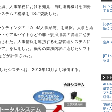
[イン
績、人事業務における知見、自動連携機能を開発
する
ステムの構築をTISに委託した。
記事
ケティングの「ZeeM人事給与」を選択。人事と給
応に
ートやアルバイトなどの非正規雇用者の管理に必要
価された。人事情報を連携する勤怠管理システムに
定期
テア」を採用した。顧客の業務内容に応じたシフト
などが評価された。
[IT
らせ
たシステムは、2013年10月より稼働する。
ト
AI R
成功
プとJ
経営
“感動
動くA