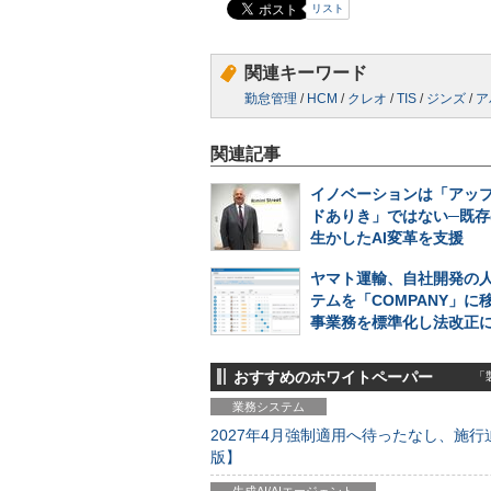
リスト
関連キーワード
勤怠管理
/
HCM
/
クレオ
/
TIS
/
ジンズ
/
ア
関連記事
イノベーションは「アッ
ドありき」ではない─既存
生かしたAI変革を支援
ヤマト運輸、自社開発の
テムを「COMPANY」に
事業務を標準化し法改正
おすすめのホワイトペーパー
「製
業務システム
2027年4月強制適用へ待ったなし、施行迫
版】
生成AI/AIエージェント