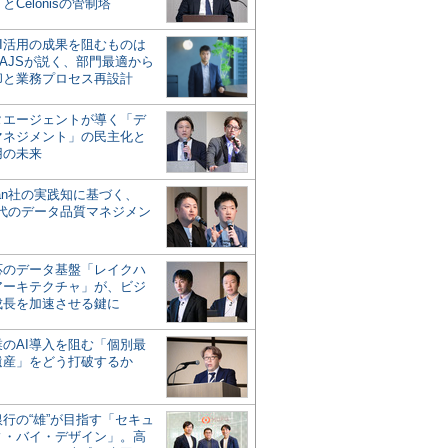
とCelonisの管制塔
AI活用の成果を阻むものは
AJSが説く、部門最適から
却と業務プロセス再設計
タエージェントが導く「デ
マネジメント」の民主化と
用の未来
san社の実践知に基づく、
時代のデータ品質マネジメン
対応のデータ基盤「レイクハ
アーキテクチャ」が、ビジ
成長を加速させる鍵に
業のAI導入を阻む「個別最
遺産」をどう打破するか
行の“雄”が目指す「セキュ
ィ・バイ・デザイン」。高