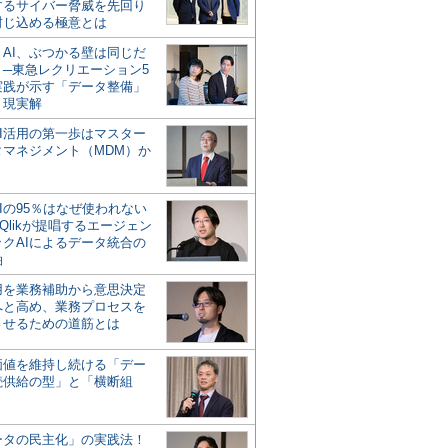
するサイバー脅威を先回り
封じ込める極意とは
とAI、ぶつかる壁は同じだ
」─東急レクリエーション5
実践が示す「データ整備」
う現実解
AI活用の第一歩はマスター
タマネジメント（MDM）か
Iの95％はなぜ使われない
Qlikが提唱するエージェン
ックAIによるデータ統合の
軸
活用を業務補助から意思決定
へと高め、業務プロセスを
させるための道筋とは
の価値を維持し続ける「デー
続供給の型」と「横断組
ータの民主化」の実践法！