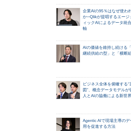
企業AIの95％はなぜ使わ
か─Qlikが提唱するエー
ィックAIによるデータ統
軸
AIの価値を維持し続ける
継続供給の型」と「横断
ビジネス全体を俯瞰する“
図”、概念データモデルが
人とAIの協働による新世
Agentic AIで現場主導の
用を促進する方法