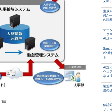
文脈」
生成
何か─
の脱
デー
ータ
AI活
San
AX
ト
AI
ウス
ネス
製造
適の
TIS）
信託銀
リテ