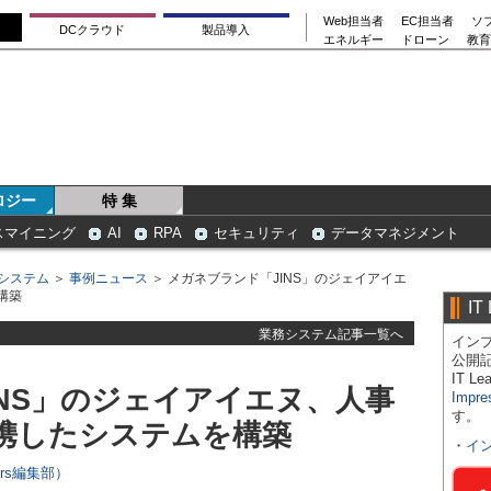
Web担当者
EC担当者
ソ
DCクラウド
製品導入
エネルギー
ドローン
教育
ロジー
特 集
スマイニング
AI
RPA
セキュリティ
データマネジメント
システム
＞
事例ニュース
＞ メガネブランド「JINS」のジェイアイエ
構築
IT
業務システム記事一覧へ
インプ
公開
IT 
INS」のジェイアイエヌ、人事
Impre
す。
携したシステムを構築
・
イ
ers編集部）