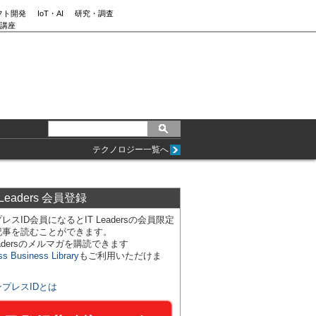
フト開発
IoT・AI
研究・調査
講座
テクノロジー一覧へ
 Leaders 会員登録
レスID会員になるとIT Leadersの会員限定
記事を読むことができます。
Leadersのメルマガを購読できます
ss Business Library
もご利用いただけま
ンプレスIDとは