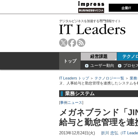
企業IT
デジタルビジネスを加速する専門情報サイト
経営課題
テクノ
トップ
ユーザー動向
プロセ
IT Leaders トップ
＞
テクノロジー一覧
＞
業務
ヌ、人事給与と勤怠管理を連携したシステムを
業務システム
[
事例ニュース
]
メガネブランド「J
給与と勤怠管理を連
2013年12月24日(火)
折川 忠弘（IT Lead