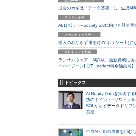
成否のカギは「データ基盤」に─生成AI時代
フィジカルAI
AI/ロボット─Society 5.0に向けた社会実
メールセキュリティ
導入のみならず運用時の“ポリシー上げ”が肝心
ゼロトラスト戦略
ランサムウェア、AI詐欺…最新脅威に抗
ーハイジーン]【IT Leaders特別編集号】
トピックス
AI Ready Dataを実現す
功のポイント─サワイグル
SOLが示すデータドリブ
基盤
生成AI活用の成果を阻む