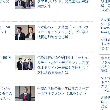
からの
タマネジメント」の民主化とAI活
物理
破。C
計
用の未来
スズ
AI
知にある
く、AX
AI対応のデータ基盤「レイクハウ
Plat
メント
スアーキテクチャ」が、ビジネス
Read
成長を加速させる鍵に
先進
トの
とは
個別最適
信託銀行の“雄”が目指す「セキュ
優れ
リを
か
リティ・バイ・デザイン」。高度
ズ向
化するサイバー脅威を先回りして
実像
封じ込める極意とは
VDI
トコ
ズク
同じだっ
生成AI活用の第一歩はマスターデ
「Par
ン5年の
ータマネジメント（MDM）から
AI時
」という
NEC・
語る