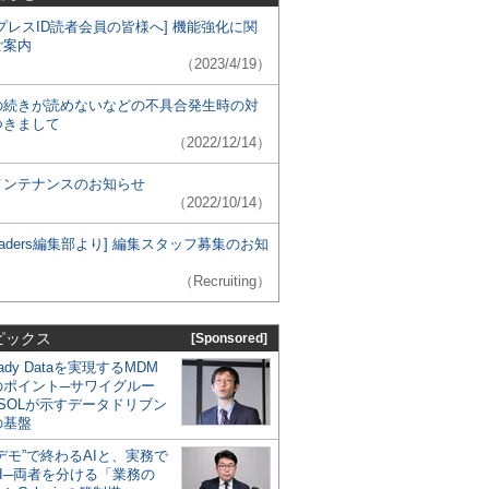
プレスID読者会員の皆様へ] 機能強化に関
ご案内
（2023/4/19）
の続きが読めないなどの不具合発生時の対
つきまして
（2022/12/14）
メンテナンスのお知らせ
（2022/10/14）
 Leaders編集部より] 編集スタッフ募集のお知
（Recruiting）
ピックス
[Sponsored]
eady Dataを実現するMDM
のポイント─サワイグルー
SOLが示すデータドリブン
の基盤
デモ”で終わるAIと、実務で
I─両者を分ける「業務の