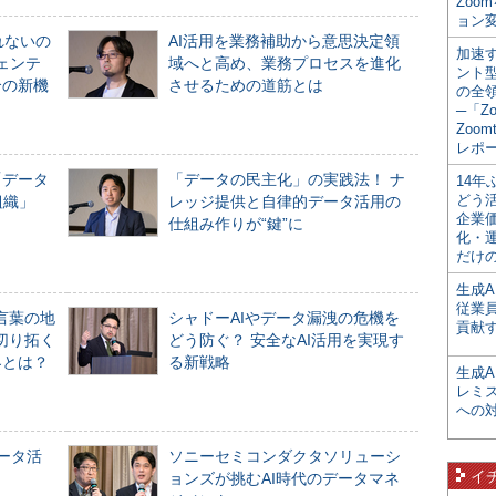
Zoo
ョン変
れないの
AI活用を業務補助から意思決定領
加速す
ジェンテ
域へと高め、業務プロセスを進化
ント
合の新機
させるための道筋とは
の全
─「Z
Zoomt
レポ
「データ
「データの民主化」の実践法！ ナ
14
どう
組織」
レッジ提供と自律的データ活用の
企業
仕組み作りが“鍵”に
化・
だけの
生成A
従業
言葉の地
シャドーAIやデータ漏洩の危機を
貢献す
切り拓く
どう防ぐ？ 安全なAI活用を実現す
界とは？
る新戦略
生成
レミ
への
データ活
ソニーセミコンダクタソリューシ
イ
ョンズが挑むAI時代のデータマネ