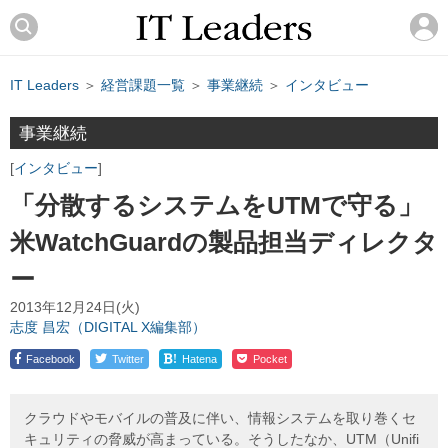
IT Leaders
＞
経営課題一覧
＞
事業継続
＞
インタビュー
事業継続
インタビュー
「分散するシステムをUTMで守る」
米WatchGuardの製品担当ディレクタ
ー
2013年12月24日(火)
志度 昌宏（DIGITAL X編集部）
!
Facebook
Twitter
Hatena
Pocket
クラウドやモバイルの普及に伴い、情報システムを取り巻くセ
キュリティの脅威が高まっている。そうしたなか、UTM（Unifi