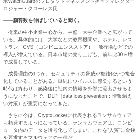
米WatchGuardのプロダクトマネジメント担当ディレクター
ロジャー・クローレス氏
――顧客数を伸ばしていると聞く。
従来の中小企業中心から、中堅・大手企業へと広がって
いる。具体的には、大学などの教育機関や、ホテル、レス
トラン、CVS（コンビニエンスストア）、飛行場などでの
導入が増えている。日本市場の売り上げも、前年比30％増
で成長している。
成長理由の1つが、セキュリティの脅威が複雑化かつ複合
化していることがある。単純にウイルスに感染するという
時代は終わり、感染後に社内の情報を外部に流出させるよ
うになったことで、DLP（data loss prevention：情報漏え
い対策）が重要になってきた。
さらに今は、CryptoLockerに代表されるランサムウェア
も頻発するようになっている。ランサムウェアは、コンピ
ュータ内のデータを暗号化してしまい、これを“人質”に金銭
を要求するマルウェアの一種だ。