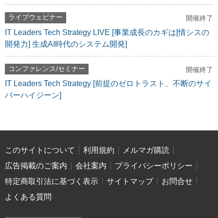
ライブウェビナー
開催終了
IT Leaders Tech Strategy LIVE [事業成長のカギは[情シスの
開発力] 生成AI時代のシステム開発]
コンファレンス/セミナー
開催終了
IT Leaders Tech Strategy [前提のゼロトラスト、不断のサイ
バーハイジーン]
このサイトについて
利用規約
メルマガ購読
広告掲載のご案内
会社案内
プライバシーポリシー
特定商取引法に基づく表示
サイトマップ
お問合せ
よくある質問