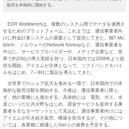
販売を本格的に開始する。
EDR Workbenchは、複数のシステム間でデータを連携さ
せるためのプラットフォーム。これまでは、通信事業者向
けに料金計算システムの基盤として提供してきた。独T-Mo
bileや、ノルウェーのNetwork Norwayなど、通信事業者を
中心に、サービスプロバイダーや、メディア企業など、世
界で約20社の導入実績を持つ。日本国内では2008年より提
供を開始。アイエムが主体となって、ソフトバンクモバイ
ルをはじめ、7～8社に製品を導入してきた。
全世界でのシェア拡大を進める一環で、日本国内での本
格的な販売活動を開始する。今後は、通信事業者に限ら
ず、他の業種にも進出する。具体的には、電気、ガス、水
道といった公共分野をはじめ、課金サービスを提供する事
業者を主なターゲットとして見込む。通信事業者向けには
アイエムが引き続き販売、構築を担当するが、その他につ
いては、各業種に精通したSIerとの連携を予定する。