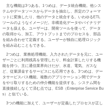
主な機能は3つある。1つめは、データ統合機能。他シス
テムやデータソースからデータを抽出し、所定のフォーマ
ットに変換したり、他のデータと統合する。いわゆるETL
ツールのようなイメージだ。非構造化データやバイナリデ
ータも扱える。ユーザーは、開発ツールを使って、データ
の取得から、加工、アウトプットまでのプロセスを、部品
を組み合わせて定義する。ユーザーが独自に処理ロジック
を組み込むこともできる。
2つめは、業務処理機能。入力されたデータを元に、ユー
ザーごとに利用残高を管理したり、料金計算したりする機
能を持つ。主に通信業界向けだが、水道、電気、ガスな
ど、従量課金するサービスにも応用できる。3つめは、デー
タサービスバス機能。複数のアプリケーション間でデータ
をやり取りするための仲介機能を提供する。システム間を
直接接続しなくて済む点では、ESB（Enterprise Service Bu
s）と似ている。
3つの機能に加えて、ユーザーが定義したプロセスが正し