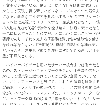
と変革が必要となる。例えば、様々なITが随所に浸透した
からこそ実現し得る新しいビジネスモデルが１つの競争力
になる。斬新なアイデアを具現化するためのアプリケーシ
ョンを他に先駆けてリリースする。完成形などなく、市場
の反応を見ながら試行錯誤を繰り返す。軌道に乗ったなら
一気に拡大することも必要だ。とにもかくにもスピードが
要諦であり、それを支えるIT基盤は弾力性や俊敏性を備え
なければならない。IT部門が人海戦術で臨むのは非現実。
だからこそ、運用も含めて合理的に対処できる新しいIT基
盤が不可欠となる。
ハイパーバイザーを用いたサーバー統合までは進めたも
のの、ストレージやネットワークを含め、IT基盤全体をい
かにして理想型に近づけていくかに悩む企業は少なくな
い。ここにフォーカスを当てて、これらの課題を解決する
製品ポートフォリオの拡充やパートナーとの協業強化に余
念がないのがシスコシステムズだ。スイッチやルーターな
どネットワーク機器の領域で足場を築いた同社だが、サー
バーやストレージ、クラウド連携なども含め、そのカバー