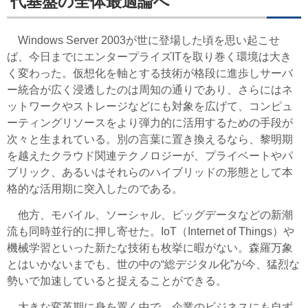
代基盤の全体最適論へ
Windows Server 2003が世に登場した頃を思い起こせ
ば、今日までにエンタープライズITを取り巻く環境は大き
く変わった。仮想化を軸とする技術が格段に進歩しサーバ
ー統合が広く浸透したのは周知の通りであり、さらにはネ
ットワークやストレージなどにも対象を広げて、コンピュ
ーティングリソースをより弾力的に活用するための手段が
次々と生まれている。別の言葉に置き換えるなら、黎明期
を越えたクラウド関連テクノロジーが、プライベートやパ
ブリック、あるいはそれらのハイブリッドの形態として本
格的な活用期に突入したのである。
他方、モバイル、ソーシャル、ビッグデータなどの新潮
流も同時並行的に押し寄せた。IoT（Internet of Things）や
機械学習といった新たな技術も枚挙に暇がない。森羅万象
とはいかないまでも、世の中の“総デジタル化”が今、猛烈な
勢いで加速していると捉えることができる。
大きな変革期に身を置く中で、企業のビジネスにも自ず