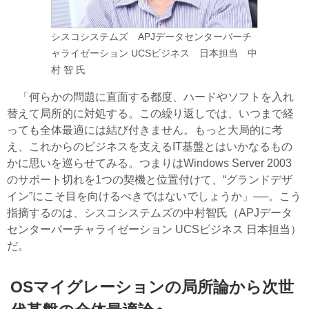
シスコシステムズ APJデータセンターバーチ
ャライゼーション UCSビジネス 日本担当 中
村 智 氏
「何らかの問題に直面する都度、ハードやソフトを入れ
替えて局所的に対処する。この繰り返しでは、いつまで経
っても全体最適には結び付きません。もっと大局的に考
え、これからのビジネスを支えるIT基盤とはいかなるもの
かに思いを巡らせてみる。つまりはWindows Server 2003
のサポート切れを1つの契機と位置付けて、“グランドデザ
イン”にこそ目を向けるべきではないでしょうか」──。こう
指摘するのは、シスコシステムズの中村智氏（APJデータ
センターバーチャライゼーション UCSビジネス 日本担当）
だ。
OSマイグレーションの局所論から次世