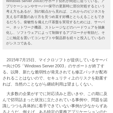
Windows Server 2003のサポート切れが間近に迫っている。ア
プリケーションやサーバー保守の更新時に部分対処するという
考え方もあるが、別の観点から見れば、これからのビジネスを
支えるIT基盤のあり方を見つめ直す好機ととらえることもでき
るだろう。俊敏性を備えたIT基盤を実現するためには、サーバ
ー、ネットワーク機器、ストレージなどのハードウェアを抽象
化し、ソフトウェアによって制御するアプローチが有効だ。そ
こに軸足を置いてコンセプトや製品群を続々と投入しているの
がシスコである。
2015年7月15日、マイクロソフトが提供しているサーバ
ー向けOS「Windows Server 2003」のサポートが終了す
る。以降、新たな脆弱性が発見されても修正パッチが配布
されることはないので、セキュリティ上のリスクを勘案す
れば、当然のことながら継続利用は望ましくない。
大多数の企業がすでに対応済みと思いきや、この期に及
んで切羽詰まった状況に立たされている事例や、問題を認
識しつつも具体的に着手できていない事例が少なからずあ
るようだ。例えば、ある特定の業務アプリケーションのた