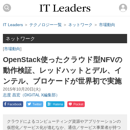
IT Leaders
＞
テクノロジー一覧
＞
ネットワーク
＞
市場動向
ネットワーク
市場動向
OpenStack使ったクラウド型NFVの
動作検証、レッドハットとデル、イ
ンテル、ブロケードが世界初で実施
2015年10月20日(火)
志度 昌宏（DIGITAL X編集部）
!
Facebook
Twitter
Hatena
Pocket
クラウドによるコンピューティング資源やアプリケーションの
仮想化／サービス化が進むなか、通信／サービス事業者が持つ