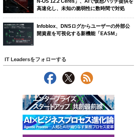
N-OS 12.2 Ceres」、AIで仮想パッチ提供を
高速化し、未知の脆弱性に数時間で対処
Infoblox、DNSログからユーザーの外部公
開資産を可視化する新機能「EASM」
IT Leadersをフォローする