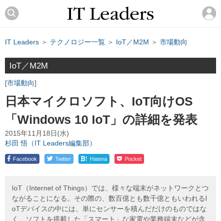
IT Leaders
＞
テクノロジー一覧
＞
IoT／M2M
＞
市場動向
IoT／M2M
市場動向
日本マイクロソフト、IoT向けOS
「Windows 10 IoT」の詳細を発表
2015年11月18日(水)
杉田 悟（IT Leaders編集部）
!
Facebook
Twitter
Hatena
Pocket
IoT（Internet of Things）では、様々な端末がネットワークとつ
ながることになる。その際の、数百億とも数千億ともいわれるI
oTデバイスの中には、単にセンサーを積んだだけのものではな
く、ソフトを搭載した「スマート」な家電や業務端末などが含