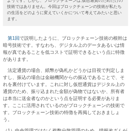
ようです。しかし、ブロックチェーンは,仮想通貨のためだけの
技術ではありません。今回はブロックチェーンの技術が私たち
の生活をどのように変えていくかについて考えてみたいと思い
ます。
第1回
で説明したように、ブロックチェーン技術の根幹は
暗号技術です。すなわち、デジタル上のデータあるいは情
報が真であることを低コストで証明できるという点に特徴
があります。
法定通貨の場合、紙幣が偽札かどうかは目視で判定しま
すし、振込の場合は金融機関からの振込であることで、そ
れを裏付けています。これに対し仮想通貨はデジタル上の
通貨のため、振り込まれた金額が偽物ではないか、所有者
は本当に送金者なのかという点を証明する必要がありま
す。ここに活用されているのがブロックチェーンの技術で
す。ブロックチェーン技術の特徴を再掲しておきましょ
う。
（1）中央管理ではなく複数分散管理のため、情報改ざんが