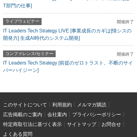
T部門の仕事]
ライブウェビナー
開催終了
IT Leaders Tech Strategy LIVE [事業成長のカギは[情シスの
開発力] 生成AI時代のシステム開発]
コンファレンス/セミナー
開催終了
IT Leaders Tech Strategy [前提のゼロトラスト、不断のサイ
バーハイジーン]
このサイトについて
利用規約
メルマガ購読
広告掲載のご案内
会社案内
プライバシーポリシー
特定商取引法に基づく表示
サイトマップ
お問合せ
よくある質問