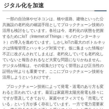
ジタル化を加速
一部の自治体やゼネコンは、橋や道路、建物といった公
共施設の老朽化の確認手段としてブロックチェーン技術の
活用も検討をしています。各社は今、老朽化の状態を把握
するためにIoT（Internet of Things：モノのインターネッ
ト）の導入を進めています。しかしIoTの最大のボトルネッ
クは情報管理とハッキング対策です。仮に集まった情報が
不正に改ざんされてしまえば、老朽化していても老朽化し
ていないと報告されるなど大変な問題になりかねません。
デジタル情報は、その収集だけでなく管理および正当性の
証明が何よりも重要です。ここにブロックチェーン技術を
活用しようというわけです。
ブロックチェーン技術によって発電・送電のあり方も変
わると言われています。最近は家庭用太陽光発電も徐々に
ですが普及してきており、家庭やオフィスでも「売電して
いる」という方が多く存在しています。一方で電力需要家