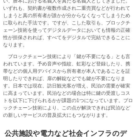
い、謄本における名義人を真たる名義人としてきました。
いずれも、契約書が複数作成され二重売買などが行われて
しまうと真の所有者が誰かが分からなくなってしまうため
に取られた手法です。ですが、こした取引も、ブロックチ
ェーン技術を使ってデジタルデータにおいても情報の正確
性が担保されれば、すべてをデジタルで完結できることに
なります。
ブロックチェーン技術により「鍵が不要になる」とも言
われています。予め音声や指紋、虹彩など登録したり、携
帯などの個人用デバイスから所有者が本人であることを証
明したりできれば、扉の解錠などでも鍵が不要になりま
す。日本では現在、訪日観光客が増え、民泊の需要が確実
に高まっています。民泊などの場合は特に鍵の受渡しコス
トを以下に下げられるかが課題の1つになっています。ブロ
ックチェーン技術により、この点が解決できれば民泊など
の新しいサービスの普及拡大にもつながります。
公共施設や電力など社会インフラのデ