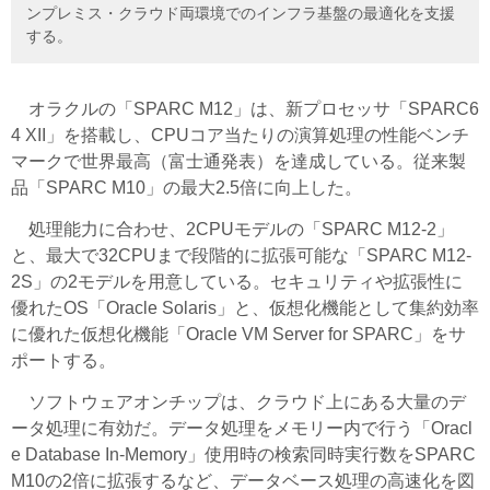
ンプレミス・クラウド両環境でのインフラ基盤の最適化を支援
する。
オラクルの「SPARC M12」は、新プロセッサ「SPARC6
4 XII」を搭載し、CPUコア当たりの演算処理の性能ベンチ
マークで世界最高（富士通発表）を達成している。従来製
品「SPARC M10」の最大2.5倍に向上した。
処理能力に合わせ、2CPUモデルの「SPARC M12-2」
と、最大で32CPUまで段階的に拡張可能な「SPARC M12-
2S」の2モデルを用意している。セキュリティや拡張性に
優れたOS「Oracle Solaris」と、仮想化機能として集約効率
に優れた仮想化機能「Oracle VM Server for SPARC」をサ
ポートする。
ソフトウェアオンチップは、クラウド上にある大量のデ
ータ処理に有効だ。データ処理をメモリー内で行う「Oracl
e Database In-Memory」使用時の検索同時実行数をSPARC
M10の2倍に拡張するなど、データベース処理の高速化を図