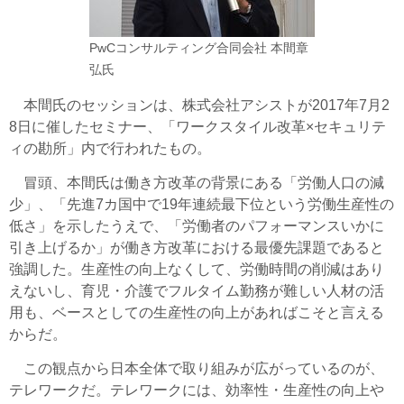
PwCコンサルティング合同会社 本間章
弘氏
本間氏のセッションは、株式会社アシストが2017年7月2
8日に催したセミナー、「ワークスタイル改革×セキュリテ
ィの勘所」内で行われたもの。
冒頭、本間氏は働き方改革の背景にある「労働人口の減
少」、「先進7カ国中で19年連続最下位という労働生産性の
低さ」を示したうえで、「労働者のパフォーマンスいかに
引き上げるか」が働き方改革における最優先課題であると
強調した。生産性の向上なくして、労働時間の削減はあり
えないし、育児・介護でフルタイム勤務が難しい人材の活
用も、ベースとしての生産性の向上があればこそと言える
からだ。
この観点から日本全体で取り組みが広がっているのが、
テレワークだ。テレワークには、効率性・生産性の向上や