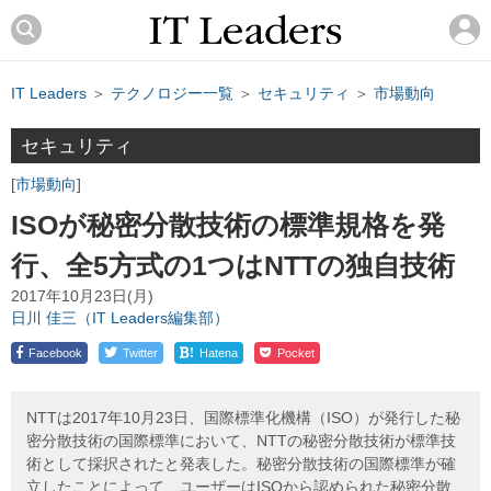
IT Leaders
＞
テクノロジー一覧
＞
セキュリティ
＞
市場動向
セキュリティ
市場動向
ISOが秘密分散技術の標準規格を発
行、全5方式の1つはNTTの独自技術
2017年10月23日(月)
日川 佳三（IT Leaders編集部）
!
Facebook
Twitter
Hatena
Pocket
NTTは2017年10月23日、国際標準化機構（ISO）が発行した秘
密分散技術の国際標準において、NTTの秘密分散技術が標準技
術として採択されたと発表した。秘密分散技術の国際標準が確
立したことによって、ユーザーはISOから認められた秘密分散