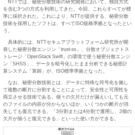
NTTでは、秘密分散技術の研究開発において、独自方式
を含む3つの方式を利用してきた。今回、これらすべてが標
準に採択された。これにより、NTTが提供する、秘密分散
技術を採用したソフトは、すべてISO規格準拠となったとい
う。
具体的には、NTTセキュアプラットフォーム研究所が開
発した秘密分散エンジン「trust-ss」、分散オブジェクトス
トレージ「OpenStack Swift」の環境で使う秘密分散エンジ
ン「SHSS」、データを暗号化したまま分析できる秘密計
算システム「算師」が、ISO標準準拠となった。
なお、秘密分散技術とは、データに特殊な符号化を施し
て複数の断片に分割することによって、安全性と可用性を
両立させる技術である。個々の欠片だけが漏えいしても元
のファイルの内容が分からないほか、いくつかの断片が消
失しても復元できる。「3分割または4分割で運用し、2個の
欠片が揃うと復元できる」といった使い方ができる。