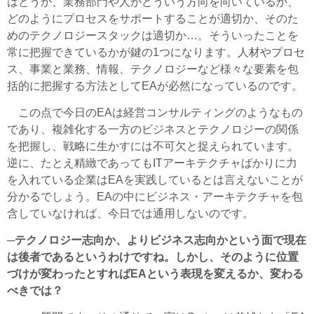
はどうか、業務部門や人がどういう方向を向いているか、
どのようにプロセスをサポートすることが適切か、そのた
めのテクノロジースタックは適切か…。そういったことを
常に把握できているかが鍵の1つになります。人材やプロセ
ス、事業と業務、情報、テクノロジーなど様々な要素を包
括的に把握する方法としてEAが必然になっているのです。
この点で今日のEAは経営コンサルティングのようなもの
であり、複雑化する一方のビジネスとテクノロジーの関係
を把握し、戦略に生かすには不可欠と捉えられています。
逆に、たとえ精緻であってもITアーキテクチャばかりに力
を入れている企業はEAを実践しているとは言えないことが
分かるでしょう。EAの中にビジネス・アーキテクチャを包
含していなければ、今日では通用しないのです。
─テクノロジー志向か、よりビジネス志向かという面で現在
は後者であるというわけですね。しかし、そのように位置
づけが変わったとすればEAという表現を変えるか、変わる
べきでは？