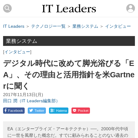
IT Leaders
＞
テクノロジー一覧
＞
業務システム
＞
インタビュー
業務システム
インタビュー
デジタル時代に改めて脚光浴びる「E
A」、その理由と活用指針を米Gartne
rに聞く
2017年11月13日(月)
田口 潤（IT Leaders編集部）
!
Facebook
Twitter
Hatena
Pocket
EA（エンタープライズ・アーキテクチャ）──。2000年代中頃
に一世を風靡した概念だ。すでに顧みられることのない過去の