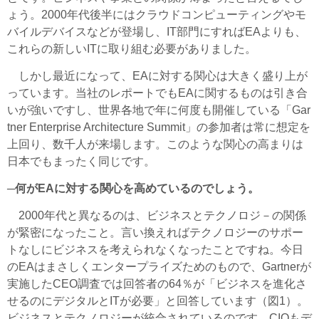
ょう。2000年代後半にはクラウドコンピューティングやモ
バイルデバイスなどが登場し、IT部門にすればEAよりも、
これらの新しいITに取り組む必要がありました。
しかし最近になって、EAに対する関心は大きく盛り上が
っています。当社のレポートでもEAに関するものは引き合
いが強いですし、世界各地で年に何度も開催している「Gar
tner Enterprise Architecture Summit」の参加者は常に想定を
上回り、数千人が来場します。このような関心の高まりは
日本でもまったく同じです。
─何がEAに対する関心を高めているのでしょう。
2000年代と異なるのは、ビジネスとテクノロジ－の関係
が緊密になったこと。言い換えればテクノロジーのサポー
トなしにビジネスを考えられなくなったことですね。今日
のEAはまさしくエンタープライズためのもので、Gartnerが
実施したCEO調査では回答者の64％が「ビジネスを進化さ
せるのにデジタルとITが必要」と回答しています（図1）。
ビジネスとテクノロジーが統合されているのです。CIOもデ