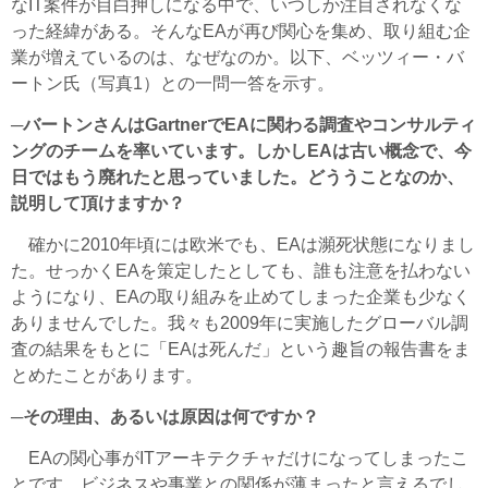
なIT案件が目白押しになる中で、いつしか注目されなくな
った経緯がある。そんなEAが再び関心を集め、取り組む企
業が増えているのは、なぜなのか。以下、ベッツィー・バ
ートン氏（写真1）との一問一答を示す。
─バートンさんはGartnerでEAに関わる調査やコンサルティ
ングのチームを率いています。しかしEAは古い概念で、今
日ではもう廃れたと思っていました。どううことなのか、
説明して頂けますか？
確かに2010年頃には欧米でも、EAは瀕死状態になりまし
た。せっかくEAを策定したとしても、誰も注意を払わない
ようになり、EAの取り組みを止めてしまった企業も少なく
ありませんでした。我々も2009年に実施したグローバル調
査の結果をもとに「EAは死んだ」という趣旨の報告書をま
とめたことがあります。
─その理由、あるいは原因は何ですか？
EAの関心事がITアーキテクチャだけになってしまったこ
とです。ビジネスや事業との関係が薄まったと言えるでし