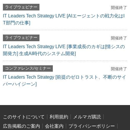
ライブウェビナー
開催終了
IT Leaders Tech Strategy LIVE [AIエージェントの戦力化はI
T部門の仕事]
ライブウェビナー
開催終了
IT Leaders Tech Strategy LIVE [事業成長のカギは[情シスの
開発力] 生成AI時代のシステム開発]
コンファレンス/セミナー
開催終了
IT Leaders Tech Strategy [前提のゼロトラスト、不断のサイ
バーハイジーン]
このサイトについて
利用規約
メルマガ購読
広告掲載のご案内
会社案内
プライバシーポリシー