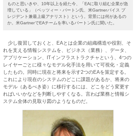
ものと思いきや、10年以上を経た今、「EAに取り組む企業が急
増している」（ベッツィー・バートン氏、米Gartnerバイス プ
レジデント兼最上級アナリスト）という。背景には何があるの
か。米GartnerでEAチームを率いるバートン氏に聞いた。
少し復習しておくと、EAとは企業の組織構造や役割、そ
れを支える情報システムを、ビジネス（業務）、データ、
アプリケーション、ITインフラストラクチャという、4つの
レイヤーごとに様々なモデル化手法を用いて可視化・定義
したもの。同時に現在と将来を示す2つのEAを策定する。
これにより現在のシステムのどこに課題があるか、将来の
モデル（あるべき姿）に移行するには、どこをどう変更す
ればいいかなどを判断しやすくなる。言わば業務と情報シ
ステム全体の見取り図のようなものだ。