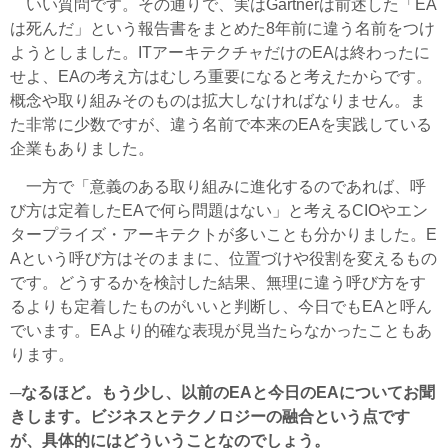
いい質問です。その通りで、実はGartnerは前述した「EA
は死んだ」という報告書をまとめた8年前に違う名前をつけ
ようとしました。ITアーキテクチャだけのEAは終わったに
せよ、EAの考え方はむしろ重要になると考えたからです。
概念や取り組みそのものは拡大しなければなりません。ま
た非常に少数ですが、違う名前で本来のEAを実践している
企業もありました。
一方で「意義のある取り組みに進化するのであれば、呼
び方は定着したEAで何ら問題はない」と考えるCIOやエン
タープライズ・アーキテクトが多いことも分かりました。E
Aという呼び方はそのままに、位置づけや役割を変えるもの
です。どうするかを検討した結果、無理に違う呼び方をす
るよりも定着したものがいいと判断し、今日でもEAと呼ん
でいます。EAより的確な表現が見当たらなかったこともあ
ります。
─なるほど。もう少し、以前のEAと今日のEAについてお聞
きします。ビジネスとテクノロジーの融合という点です
が、具体的にはどういうことなのでしょう。