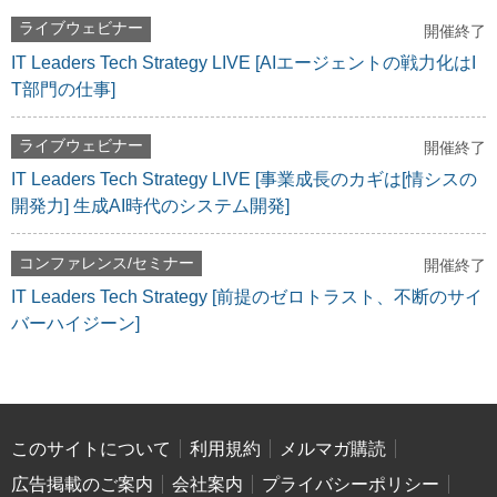
ライブウェビナー
開催終了
IT Leaders Tech Strategy LIVE [AIエージェントの戦力化はI
T部門の仕事]
ライブウェビナー
開催終了
IT Leaders Tech Strategy LIVE [事業成長のカギは[情シスの
開発力] 生成AI時代のシステム開発]
コンファレンス/セミナー
開催終了
IT Leaders Tech Strategy [前提のゼロトラスト、不断のサイ
バーハイジーン]
このサイトについて
利用規約
メルマガ購読
広告掲載のご案内
会社案内
プライバシーポリシー