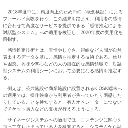
2018年度中に、精度向上のためPoC（概念検証）による
フィールド実験を行う。この結果を踏まえ、利用者の感情
に合わせて高度なサービスを提供できる「感情推定による
対話型システム」への適用を検証し、2020年度の実用化を
目指す。
感情推定技術とは、表情やしぐさ、視線など人間が自然
表出するデータを基に、感情を推定する技術である。焦り
や困惑、興味や関心などの人の潜在的な感情領域で、対話
型システムの利用シーンにおいて必要になる感情を推定す
る。
例えば、公共施設や商業施設に設置されるKIOSK端末へ
の適用では、操作映像から利用者が焦っていたり困惑した
りしていることを検知すると、有人オペレーターにつない
でチケット購入などの支援が行えるようにする。
サイネージシステムへの適用では、コンテンツに関心を
持って立ち止まっている人を検知すると、システムから話