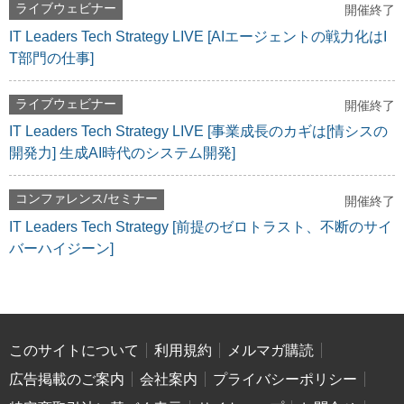
ライブウェビナー
開催終了
IT Leaders Tech Strategy LIVE [AIエージェントの戦力化はI
T部門の仕事]
ライブウェビナー
開催終了
IT Leaders Tech Strategy LIVE [事業成長のカギは[情シスの
開発力] 生成AI時代のシステム開発]
コンファレンス/セミナー
開催終了
IT Leaders Tech Strategy [前提のゼロトラスト、不断のサイ
バーハイジーン]
このサイトについて
利用規約
メルマガ購読
広告掲載のご案内
会社案内
プライバシーポリシー