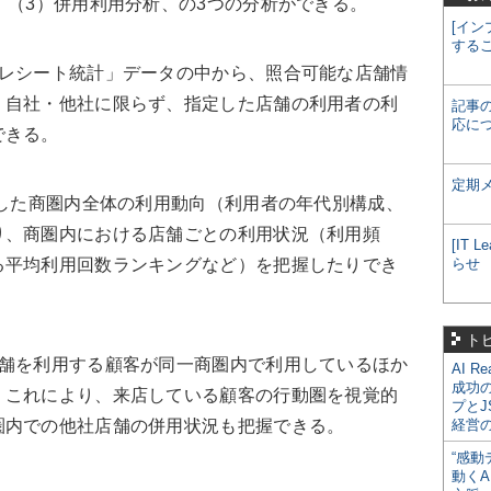
（3）併用利用分析、の3つの分析ができる。
[イン
する
レシート統計」データの中から、照合可能な店舗情
。自社・他社に限らず、指定した店舗の利用者の利
記事
応に
できる。
定期
した商圏内全体の利用動向（利用者の年代別構成、
り、商圏内における店舗ごとの利用状況（利用頻
[IT
る平均利用回数ランキングなど）を把握したりでき
らせ
ト
舗を利用する顧客が同一商圏内で利用しているほか
AI R
成功
。これにより、来店している顧客の行動圏を視覚的
プとJ
圏内での他社店舗の併用状況も把握できる。
経営
“感動
動くA