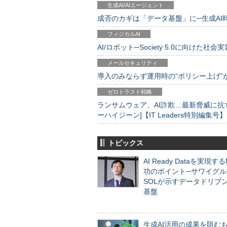
生成AI/AIエージェント
成否のカギは「データ基盤」に─生成AI時代
フィジカルAI
AI/ロボット─Society 5.0に向けた社会実
メールセキュリティ
導入のみならず運用時の“ポリシー上げ”が肝心
ゼロトラスト戦略
ランサムウェア、AI詐欺…最新脅威に抗
ーハイジーン]【IT Leaders特別編集号】
トピックス
AI Ready Dataを実現す
功のポイント─サワイグル
SOLが示すデータドリブ
基盤
生成AI活用の成果を阻む