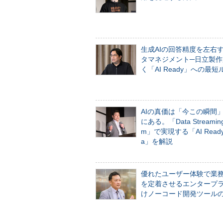
生成AIの回答精度を左右
タマネジメント─日立製作
く「AI Ready」への最短
AIの真価は「今この瞬間
にある。「Data Streaming 
m」で実現する「AI Ready 
a」を解説
優れたユーザー体験で業
を定着させるエンタープ
けノーコード開発ツール