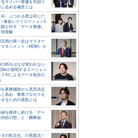
するサイバー脅威を先回り
封じ込める極意とは
とAI、ぶつかる壁は同じだ
」─東急レクリエーション5
実践が示す「データ整備」
う現実解
AI活用の第一歩はマスター
タマネジメント（MDM）か
Iの95％はなぜ使われない
Qlikが提唱するエージェン
ックAIによるデータ統合の
軸
活用を業務補助から意思決定
へと高め、業務プロセスを
させるための道筋とは
の価値を維持し続ける「デー
続供給の型」と「横断組
ータの民主化」の実践法！