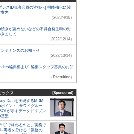
プレスID読者会員の皆様へ] 機能強化に関
ご案内
（2023/4/19）
の続きが読めないなどの不具合発生時の対
つきまして
（2022/12/14）
メンテナンスのお知らせ
（2022/10/14）
 Leaders編集部より] 編集スタッフ募集のお知
（Recruiting）
ピックス
[Sponsored]
eady Dataを実現するMDM
のポイント─サワイグルー
SOLが示すデータドリブン
の基盤
デモ”で終わるAIと、実務で
I─両者を分ける「業務の