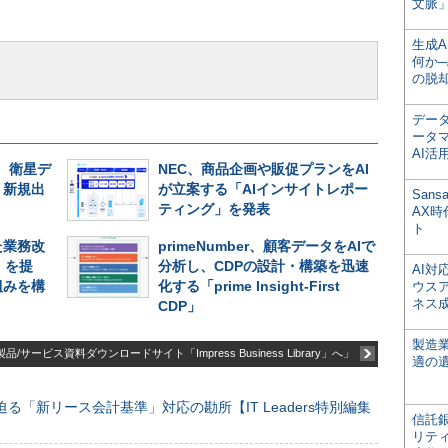
文脈」
生成
何か─
の脱
デー
ータ
AI活
、衛星デ
NEC、商品企画や販促プランをAI
、新規出
が立案する「AIインサイトレポー
San
ティング」を発表
AX
ト
た業務改
primeNumber、顧客データをAIで
」を提
分析し、CDPの設計・構築を迅速
AI
組みを構
化する「prime Insight-First
ウス
ネス
CDP」
製造
品/サービス資料ダウンロードサイト「Impress Business Library」へ」
適の
る「新リース会計基準」対応の勘所【IT Leaders特別編集
信託銀
リテ