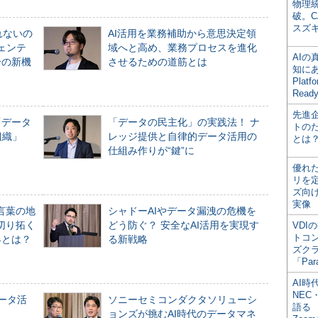
物理
破。C
スズ
れないの
AI活用を業務補助から意思決定領
ジェンテ
域へと高め、業務プロセスを進化
AI
合の新機
させるための道筋とは
知にある
Plat
Read
先進
「データ
「データの民主化」の実践法！ ナ
トの
組織」
レッジ提供と自律的データ活用の
とは
仕組み作りが“鍵”に
優れ
リを
ズ向
実像
言葉の地
シャドーAIやデータ漏洩の危機を
切り拓く
どう防ぐ？ 安全なAI活用を実現す
VDI
トコ
界とは？
る新戦略
ズク
「Par
AI時
NEC・
データ活
ソニーセミコンダクタソリューシ
語る
ョンズが挑むAI時代のデータマネ