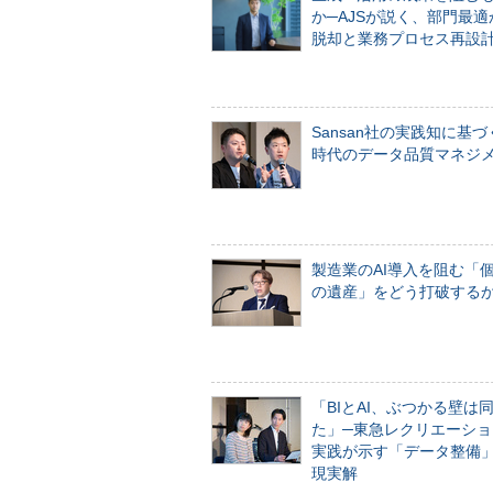
か─AJSが説く、部門最適
脱却と業務プロセス再設
Sansan社の実践知に基づ
時代のデータ品質マネジ
製造業のAI導入を阻む「
の遺産」をどう打破する
「BIとAI、ぶつかる壁は
た」─東急レクリエーショ
実践が示す「データ整備
現実解