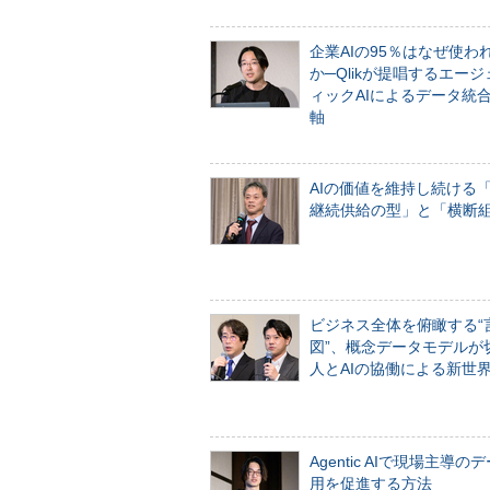
企業AIの95％はなぜ使わ
か─Qlikが提唱するエー
ィックAIによるデータ統
軸
AIの価値を維持し続ける
継続供給の型」と「横断
ビジネス全体を俯瞰する“
図”、概念データモデルが
人とAIの協働による新世
Agentic AIで現場主導の
用を促進する方法