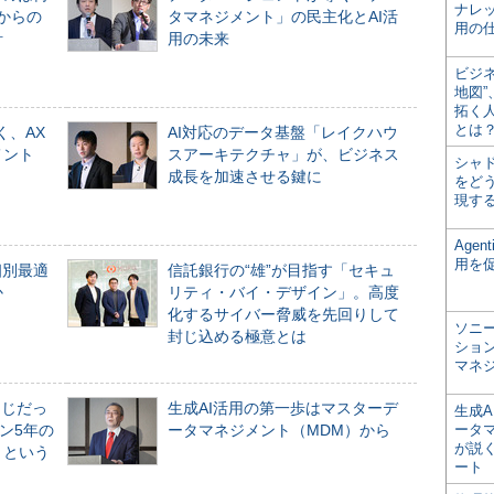
ナレ
からの
タマネジメント」の民主化とAI活
用の仕
計
用の未来
ビジ
地図
拓く
とは
く、AX
AI対応のデータ基盤「レイクハウ
メント
スアーキテクチャ」が、ビジネス
シャ
成長を加速させる鍵に
をどう
現す
Age
用を
個別最適
信託銀行の“雄”が目指す「セキュ
か
リティ・バイ・デザイン」。高度
化するサイバー脅威を先回りして
ソニ
封じ込める極意とは
ショ
マネ
同じだっ
生成AI活用の第一歩はマスターデ
生成
ン5年の
ータマネジメント（MDM）から
ータ
が説く
」という
ート