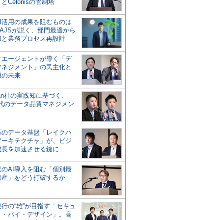
とCelonisの管制塔
AI活用の成果を阻むものは
AJSが説く、部門最適から
却と業務プロセス再設計
タエージェントが導く「デ
マネジメント」の民主化と
用の未来
san社の実践知に基づく、
時代のデータ品質マネジメン
対応のデータ基盤「レイクハ
アーキテクチャ」が、ビジ
成長を加速させる鍵に
業のAI導入を阻む「個別最
遺産」をどう打破するか
行の“雄”が目指す「セキュ
ィ・バイ・デザイン」。高