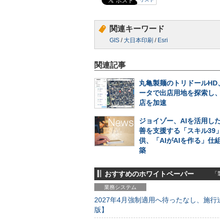
関連キーワード
GIS
/
大日本印刷
/
Esri
関連記事
丸亀製麺のトリドールHD
ータで出店用地を探索し
店を加速
ジョイゾー、AIを活用し
善を支援する「スキル39
供、「AIがAIを作る」仕
築
おすすめのホワイトペーパー
「製
業務システム
2027年4月強制適用へ待ったなし、施行迫
版】