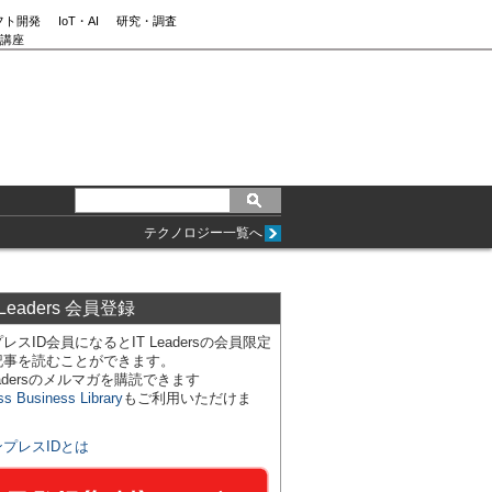
フト開発
IoT・AI
研究・調査
講座
テクノロジー一覧へ
 Leaders 会員登録
レスID会員になるとIT Leadersの会員限定
記事を読むことができます。
Leadersのメルマガを購読できます
ss Business Library
もご利用いただけま
ンプレスIDとは