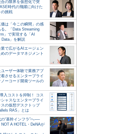
統合の限界を仮想化で突
ASE時代の飛躍に向けた
キの挑戦
の真価は「今この瞬間」の感
。「Data Streaming
form」で実現する「AI
y Data」を解説
企業で広がるAIエージェン
ためのデータマネジメント
？
たユーザー体験で業務アプ
定着させるエンタープライ
けノーコード開発ツールの
の導入コストを抑制！ コス
ンシャスなエンタープライ
ラスの仮想デスクトップ
allels RAS」とは
代の“基幹インフラ”へ──
NOT A HOTEL・DeNAが