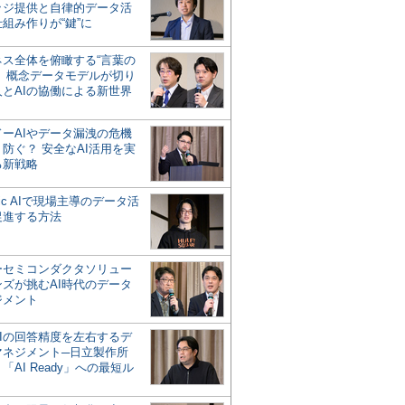
ッジ提供と自律的データ活
組み作りが“鍵”に
ネス全体を俯瞰する“言葉の
”、概念データモデルが切り
人とAIの協働による新世界
？
ドーAIやデータ漏洩の危機
防ぐ？ 安全なAI活用を実
る新戦略
ntic AIで現場主導のデータ活
促進する方法
ーセミコンダクタソリュー
ンズが挑むAI時代のデータ
ジメント
AIの回答精度を左右するデ
マネジメント─日立製作所
「AI Ready」への最短ル