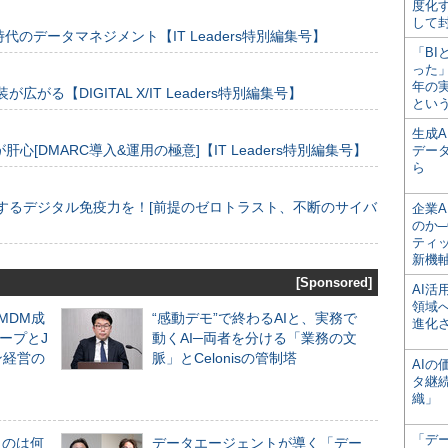
度化
して
のデータマネジメント【IT Leaders特別編集号】
「BI
った
年の
装が広がる【DIGITAL X/IT Leaders特別編集号】
とい
生成
[DMARC導入&運用の極意]【IT Leaders特別編集号】
デー
ら
するデジタル免疫力を！[前提のゼロトラスト、不断のサイバ
企業A
のか─
ティ
新機
[Sponsored]
AI
領域
るMDM成
“感動デモ”で終わるAIと、実務で
進化
ープとJ
動くAI─両者を分ける「業務の文
ン経営の
脈」とCelonisの管制塔
AI
タ継
織」
「デ
ものは何
データエージェントが導く「デー