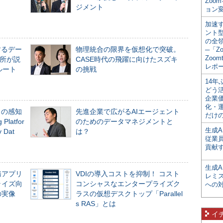
Zoo
ジメント
ョン変
加速す
ント
の全
するデー
物理統合の限界を仮想化で突破。
─「Z
Zoomt
所が説
CASE時代の飛躍に向けたスズキ
レポ
ルート
の挑戦
14
どう
企業
化・
」の感知
先進企業で広がるAIエージェント
だけの
Platfor
のためのデータマネジメントと
生成A
Dat
は？
従業
貢献す
生成
務アプリ
VDIの導入コストを抑制！ コスト
レミ
ライズ向
コンシャスなエンタープライズク
への
の実像
ラスの仮想デスクトップ「Parallel
s RAS」とは
イ