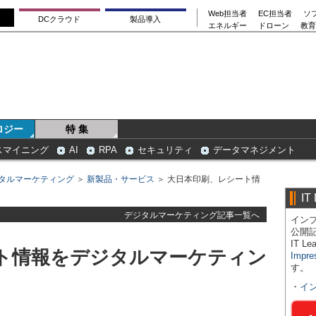
Web担当者
EC担当者
ソ
DCクラウド
製品導入
エネルギー
ドローン
教育
ロジー
特 集
スマイニング
AI
RPA
セキュリティ
データマネジメント
タルマーケティング
＞
新製品・サービス
＞ 大日本印刷、レシート情
IT
デジタルマーケティング記事一覧へ
インプ
公開
IT 
ト情報をデジタルマーケティン
Impre
す。
・
イ