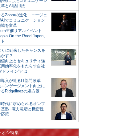
mを核にしたコミュニケーシ
革とAI活用法
るZoomの進化、エージェ
型AIでコミュニケーション
領域を変革
oom主催リアルイベント
opia On the Road Japan」
ート
年ぶりに到来したチャンスを
活かす？
価値向上とセキュリティ強
運用効率化をもたらす自社
“ドメイン”とは
I導入が迫るIT部門改革―
員エンゲージメント向上に
るRidgelinezの処方箋
AI時代に求められるオンプ
ス基盤─電力急増と機密性
対応策
チオシ特集