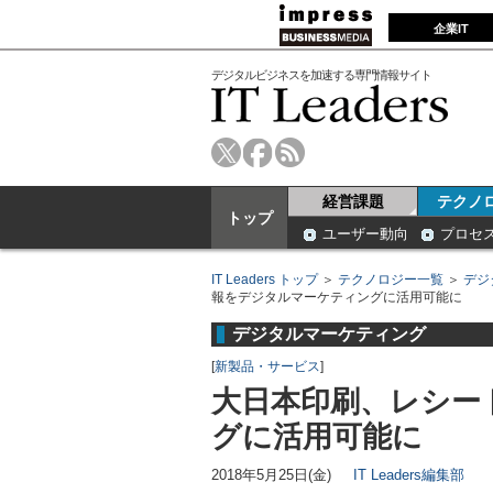
企業IT
デジタルビジネスを加速する専門情報サイト
経営課題
テクノ
トップ
ユーザー動向
プロセ
IT Leaders トップ
＞
テクノロジー一覧
＞
デジ
報をデジタルマーケティングに活用可能に
デジタルマーケティング
[
新製品・サービス
]
大日本印刷、レシー
グに活用可能に
2018年5月25日(金)
IT Leaders編集部