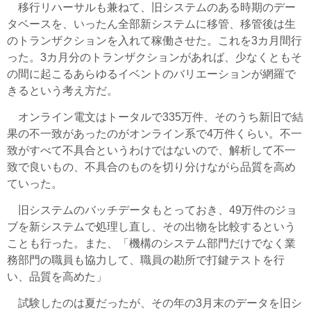
移行リハーサルも兼ねて、旧システムのある時期のデー
タベースを、いったん全部新システムに移管、移管後は生
のトランザクションを入れて稼働させた。これを3カ月間行
った。3カ月分のトランザクションがあれば、少なくともそ
の間に起こるあらゆるイベントのバリエーションが網羅で
きるという考え方だ。
オンライン電文はトータルで335万件、そのうち新旧で結
果の不一致があったのがオンライン系で4万件くらい。不一
致がすべて不具合というわけではないので、解析して不一
致で良いもの、不具合のものを切り分けながら品質を高め
ていった。
旧システムのバッチデータもとっておき、49万件のジョ
ブを新システムで処理し直し、その出物を比較するという
ことも行った。また、「機構のシステム部門だけでなく業
務部門の職員も協力して、職員の勘所で打鍵テストを行
い、品質を高めた」
試験したのは夏だったが、その年の3月末のデータを旧シ