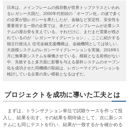
日本は、メインフレームの残存数が世界トップクラスといわれ
るレガシー大国だ。2000年代初頭の「オープン化」の波で多く
の企業が脱レガシーを果たしたが、金融など安定性、安全性を
重要視する一部の企業では、未だにメインフレームが企業シス
テムの屋台骨を支えている。それだけに、まだまだ需要が残さ
れているのが「レガシーマイグレーション」。ここに紹介する
独立行政法人 住宅金融支援機構は、金融機関としては珍しい、
大規模システムのレガシーマイグレーションを実施、2018年1
月に無事新システムを稼働させている。模範となる前例がない
中、失敗すると多方面に影響を与える基幹システムのオープン
化を成功させた同機構の取組は、レガシーマイグレーションを
検討している企業の良い模範となるはずだ。
プロジェクトを成功に導いた工夫とは
まずは、トランザクション単位で試験ケースを作って投
入し、結果を出す。その結果を期待値として、次に新シス
テムにも同じテストを行い、結果が一致するかを確かめる