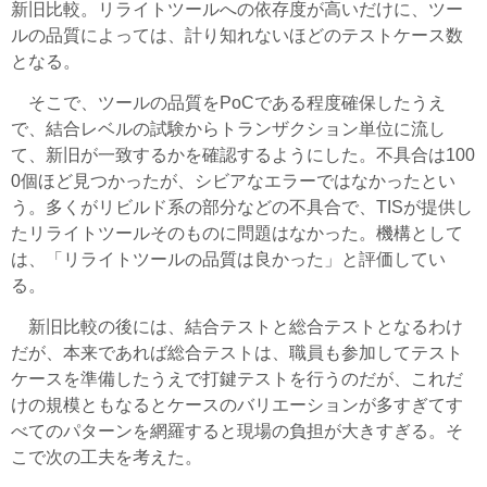
新旧比較。リライトツールへの依存度が高いだけに、ツー
ルの品質によっては、計り知れないほどのテストケース数
となる。
そこで、ツールの品質をPoCである程度確保したうえ
で、結合レベルの試験からトランザクション単位に流し
て、新旧が一致するかを確認するようにした。不具合は100
0個ほど見つかったが、シビアなエラーではなかったとい
う。多くがリビルド系の部分などの不具合で、TISが提供し
たリライトツールそのものに問題はなかった。機構として
は、「リライトツールの品質は良かった」と評価してい
る。
新旧比較の後には、結合テストと総合テストとなるわけ
だが、本来であれば総合テストは、職員も参加してテスト
ケースを準備したうえで打鍵テストを行うのだが、これだ
けの規模ともなるとケースのバリエーションが多すぎてす
べてのパターンを網羅すると現場の負担が大きすぎる。そ
こで次の工夫を考えた。