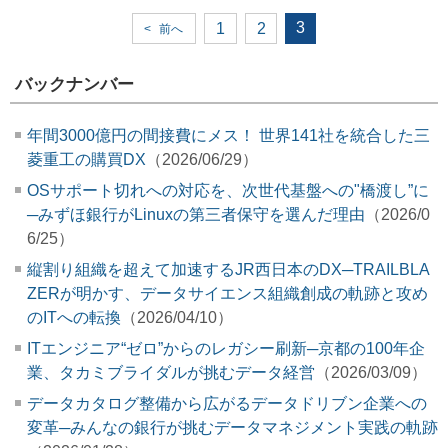
3
1
2
<
前へ
バックナンバー
年間3000億円の間接費にメス！ 世界141社を統合した三
菱重工の購買DX
（2026/06/29）
OSサポート切れへの対応を、次世代基盤への"橋渡し”に
─みずほ銀行がLinuxの第三者保守を選んだ理由
（2026/0
6/25）
縦割り組織を超えて加速するJR西日本のDX─TRAILBLA
ZERが明かす、データサイエンス組織創成の軌跡と攻め
のITへの転換
（2026/04/10）
ITエンジニア“ゼロ”からのレガシー刷新─京都の100年企
業、タカミブライダルが挑むデータ経営
（2026/03/09）
データカタログ整備から広がるデータドリブン企業への
変革─みんなの銀行が挑むデータマネジメント実践の軌跡