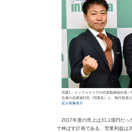
写真1：インフォテリアの代表取締役社長／
任者の北原淑行氏（写真右）と、執行役員
拡大画像表示
2017年度の売上は31.1億円だっ
で伸ばす計画である。営業利益は201