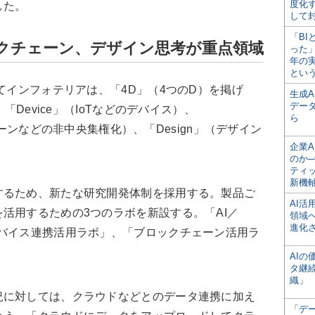
度化
した。
して
「BI
ックチェーン、デザイン思考が重点領域
った
年の
とい
てインフォテリアは、「4D」（4つのD）を掲げ
生成
デー
「Device」（IoTなどのデバイス）、
ら
クチェーンなどの非中央集権化）、「Design」（デザイン
企業A
のか─
ティ
新機
るため、新たな研究開発体制を採用する。製品ご
AI
活用するための3つのラボを新設する。「AI／
領域
進化
デバイス連携活用ラボ」、「ブロックチェーン活用ラ
AI
タ継
織」
に対しては、クラウドなどとのデータ連携に加え
「デ