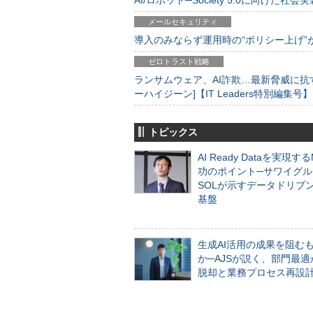
AI/ロボット─Society 5.0に向けた社会実
メールセキュリティ
導入のみならず運用時の“ポリシー上げ”が肝心
ゼロトラスト戦略
ランサムウェア、AI詐欺…最新脅威に抗
ーハイジーン]【IT Leaders特別編集号】
トピックス
AI Ready Dataを実現す
功のポイント─サワイグル
SOLが示すデータドリブ
基盤
生成AI活用の成果を阻む
か─AJSが説く、部門最適
脱却と業務プロセス再設