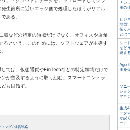
いう。「クラウドにデータをアップロードしてクラ
ナレ
用の仕
の発生箇所に近いエッジ側で処理したほうがリアル
）である。
ビジ
地図
拓く
とは
、工場などの特定の領域だけでなく、オフィスや店舗
させるという。このためには、ソフトウェアが主導す
シャ
をどう
む。
現す
Age
ては、仮想通貨やFinTechなどの特定領域だけで
用を
ーンが普及するように取り組む。スマートコントラ
なども目指す。
ソニ
ショ
マネ
生成
ータ
が説く
ート
ティング
/
経営戦略