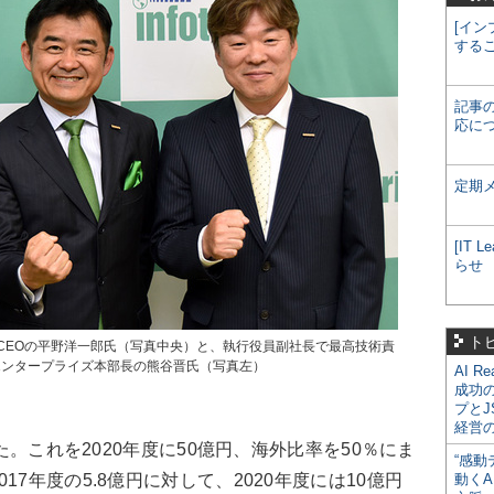
[イン
する
記事
応に
定期
[IT
らせ
ト
CEOの平野洋一郎氏（写真中央）と、執行役員副社長で最高技術責
エンタープライズ本部長の熊谷晋氏（写真左）
AI R
成功
プとJ
経営
た。これを2020年度に50億円、海外比率を50％にま
“感動
7年度の5.8億円に対して、2020年度には10億円
動くA