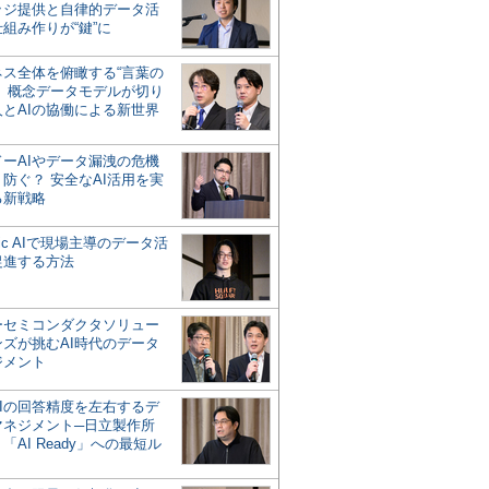
ッジ提供と自律的データ活
組み作りが“鍵”に
ネス全体を俯瞰する“言葉の
”、概念データモデルが切り
人とAIの協働による新世界
？
ドーAIやデータ漏洩の危機
防ぐ？ 安全なAI活用を実
る新戦略
ntic AIで現場主導のデータ活
促進する方法
ーセミコンダクタソリュー
ンズが挑むAI時代のデータ
ジメント
AIの回答精度を左右するデ
マネジメント─日立製作所
「AI Ready」への最短ル