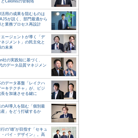
とCelonisの管制塔
AI活用の成果を阻むものは
AJSが説く、部門最適から
却と業務プロセス再設計
タエージェントが導く「デ
マネジメント」の民主化と
用の未来
san社の実践知に基づく、
時代のデータ品質マネジメン
対応のデータ基盤「レイクハ
アーキテクチャ」が、ビジ
成長を加速させる鍵に
業のAI導入を阻む「個別最
遺産」をどう打破するか
行の“雄”が目指す「セキュ
ィ・バイ・デザイン」。高