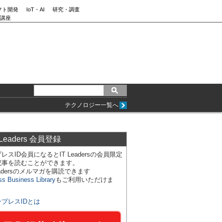
フト開発
IoT・AI
研究・調査
講座
テクノロジー一覧へ
 Leaders 会員登録
レスID会員になるとIT Leadersの会員限定
記事を読むことができます。
Leadersのメルマガを購読できます
ss Business Library
もご利用いただけま
ンプレスIDとは