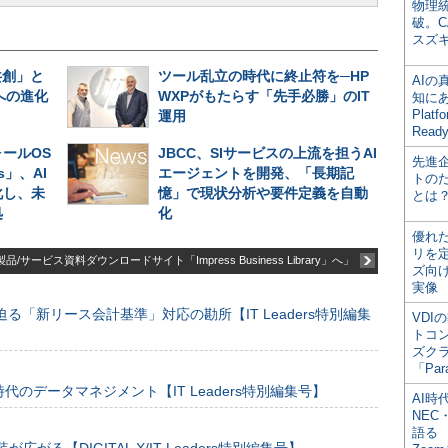
物理
破。C
スズ
共創」と
ツール乱立の時代に終止符を─HP
AI
への進化
WXPがもたらす「先手必勝」のIT
知にある
Plat
運用
Read
ールOS
JBCC、SIサービスの上流を担うAI
先進
es」、AI
エージェントを開発、「長期記
トの
化し、未
憶」で現状分析や要件定義を自動
とは
処
化
優れ
リを
品/サービス資料ダウンロードサイト「Impress Business Library」へ」
ズ向
実像
る「新リース会計基準」対応の勘所【IT Leaders特別編集
VDI
トコ
ズク
「Par
のデータマネジメント【IT Leaders特別編集号】
AI時
NEC・
語る