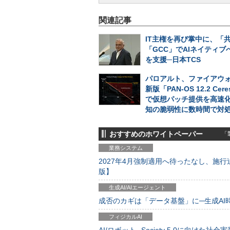
関連記事
IT主権を再び掌中に、「
「GCC」でAIネイティブ
を支援─日本TCS
パロアルト、ファイアウォ
新版「PAN-OS 12.2 Cer
で仮想パッチ提供を高速
知の脆弱性に数時間で対
おすすめのホワイトペーパー
「製
業務システム
2027年4月強制適用へ待ったなし、施行迫
版】
生成AI/AIエージェント
成否のカギは「データ基盤」に─生成AI時代
フィジカルAI