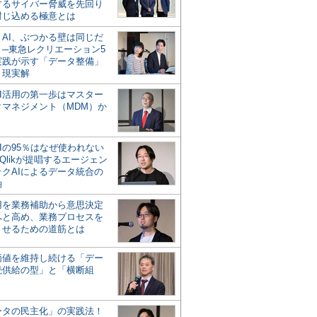
するサイバー脅威を先回り
封じ込める極意とは
とAI、ぶつかる壁は同じだ
」─東急レクリエーション5
実践が示す「データ整備」
う現実解
AI活用の第一歩はマスター
タマネジメント（MDM）か
Iの95％はなぜ使われない
Qlikが提唱するエージェン
ックAIによるデータ統合の
軸
活用を業務補助から意思決定
へと高め、業務プロセスを
させるための道筋とは
の価値を維持し続ける「デー
続供給の型」と「横断組
ータの民主化」の実践法！