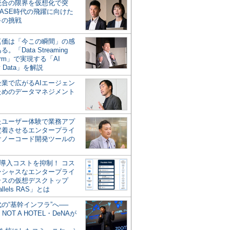
統合の限界を仮想化で突
ASE時代の飛躍に向けた
キの挑戦
の真価は「今この瞬間」の感
。「Data Streaming
form」で実現する「AI
y Data」を解説
企業で広がるAIエージェン
ためのデータマネジメント
？
たユーザー体験で業務アプ
定着させるエンタープライ
けノーコード開発ツールの
の導入コストを抑制！ コス
ンシャスなエンタープライ
ラスの仮想デスクトップ
allels RAS」とは
代の“基幹インフラ”へ──
NOT A HOTEL・DeNAが