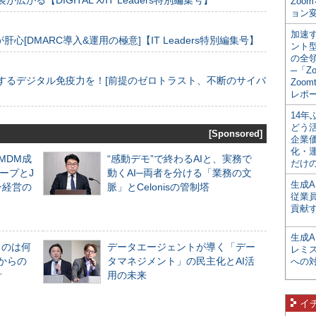
装が広がる【DIGITAL X/IT Leaders特別編集号】
Zoo
ョン変
加速す
[DMARC導入&運用の極意]【IT Leaders特別編集号】
ント
の全
─「Z
するデジタル免疫力を！[前提のゼロトラスト、不断のサイバ
Zoomt
レポ
14
どう
[Sponsored]
企業
化・
るMDM成
“感動デモ”で終わるAIと、実務で
だけの
ープとJ
動くAI─両者を分ける「業務の文
生成A
ン経営の
脈」とCelonisの管制塔
従業
貢献す
生成
ものは何
データエージェントが導く「デー
レミ
からの
タマネジメント」の民主化とAI活
への
計
用の未来
イ