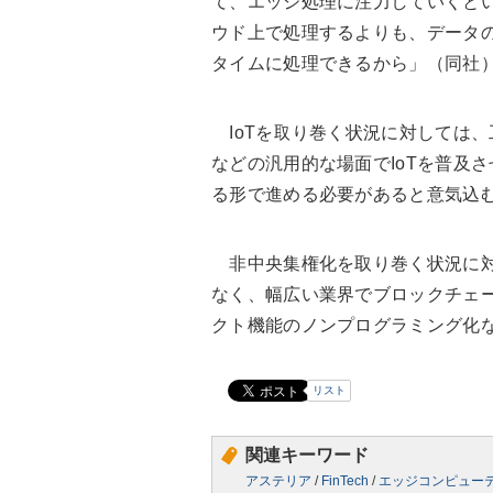
て、エッジ処理に注力していくと
ウド上で処理するよりも、データ
タイムに処理できるから」（同社
IoTを取り巻く状況に対しては
などの汎用的な場面でIoTを普及
る形で進める必要があると意気込
非中央集権化を取り巻く状況に対し
なく、幅広い業界でブロックチェ
クト機能のノンプログラミング化
リスト
関連キーワード
アステリア
/
FinTech
/
エッジコンピュー