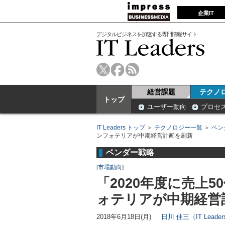
企業IT
デジタルビジネスを加速する専門情報サイト
経営課題
テクノ
トップ
ユーザー動向
プロセ
IT Leaders トップ
＞
テクノロジー一覧
＞
ベン
ンフォテリアが中期経営計画を刷新
ベンダー戦略
[
市場動向
]
「2020年度に売上
ォテリアが中期経営
2018年6月18日(月)
日川 佳三（IT Lead