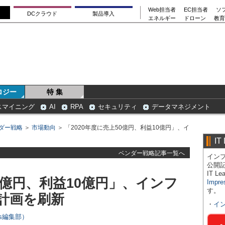
Web担当者
EC担当者
ソ
DCクラウド
製品導入
エネルギー
ドローン
教育
ロジー
特 集
スマイニング
AI
RPA
セキュリティ
データマネジメント
ダー戦略
＞
市場動向
＞ 「2020年度に売上50億円、利益10億円」、イ
IT
ベンダー戦略記事一覧へ
インプ
公開
IT 
50億円、利益10億円」、インフ
Impre
す。
計画を刷新
・
イ
ers編集部）