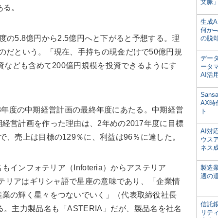
文脈」
ある。
生成
何か─
度の5.8億円から2.5億円へと下がると予想する。理
の脱
のだという。「現在、手持ちの現金だけで50億円規
デー
融資なども含めて200億円規模を投資できるようにす
ータ
AI活
San
AX
018年度の中期経営計画の最終年度にあたる。中期経営
ト
経営計画を作った理由は、2年めの2017年度に目標
AI
で、売上は目標の129％に、利益は96％に達した。
ウス
ネス
もインフォテリア（Infoteria）からアステリア
製造
適の
アステリアはギリシャ語で星座の意味であり、「企業情
産業の輝く星々をつないでいく」（代表取締役社長
信託銀
。主力製品名も「ASTERIA」だが、製品名を社名
リテ