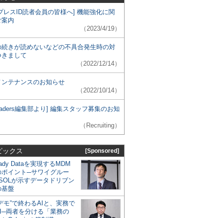
プレスID読者会員の皆様へ] 機能強化に関
ご案内
（2023/4/19）
の続きが読めないなどの不具合発生時の対
つきまして
（2022/12/14）
メンテナンスのお知らせ
（2022/10/14）
 Leaders編集部より] 編集スタッフ募集のお知
（Recruiting）
ピックス
[Sponsored]
eady Dataを実現するMDM
のポイント─サワイグルー
SOLが示すデータドリブン
の基盤
デモ”で終わるAIと、実務で
I─両者を分ける「業務の