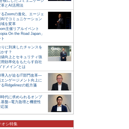
mを核にしたコミュニケーシ
革とAI活用法
るZoomの進化、エージェ
型AIでコミュニケーション
領域を変革
oom主催リアルイベント
opia On the Road Japan」
ート
年ぶりに到来したチャンスを
活かす？
価値向上とセキュリティ強
運用効率化をもたらす自社
“ドメイン”とは
I導入が迫るIT部門改革―
員エンゲージメント向上に
るRidgelinezの処方箋
AI時代に求められるオンプ
ス基盤─電力急増と機密性
対応策
チオシ特集