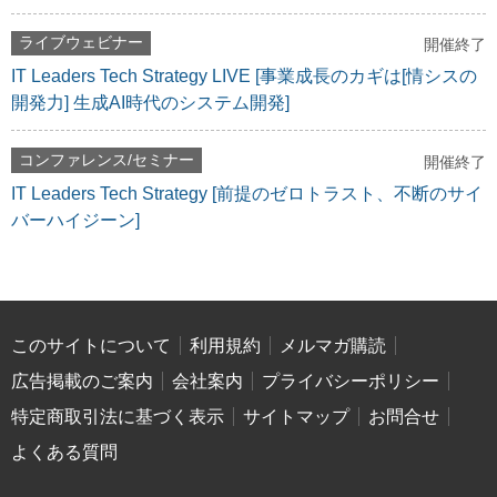
ライブウェビナー
開催終了
IT Leaders Tech Strategy LIVE [事業成長のカギは[情シスの
開発力] 生成AI時代のシステム開発]
コンファレンス/セミナー
開催終了
IT Leaders Tech Strategy [前提のゼロトラスト、不断のサイ
バーハイジーン]
このサイトについて
利用規約
メルマガ購読
広告掲載のご案内
会社案内
プライバシーポリシー
特定商取引法に基づく表示
サイトマップ
お問合せ
よくある質問