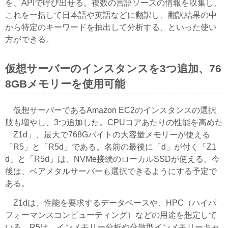
を、APIで呼び出せる。複数の言語ソースの情報を収集し、
これを一括して日本語や英語などに翻訳し、翻訳結果の中
から特定のキーワードを抽出して分析する、といった使い
方ができる。
仮想サーバーのインスタンスを3つ追加、76
8GBメモリーを使用可能
仮想サーバーであるAmazon EC2のインスタンスの選択
肢も増やし、3つ追加した。CPUコアあたりの性能を高めた
「Z1d」、最大で768Gバイトの大容量メモリーが使える
「R5」と「R5d」である。名前の最後に「d」が付く「Z1
d」と「R5d」は、NVMe接続のローカルSSDが使える。今
後は、ベアメタルサーバーも選択できるようにする予定で
ある。
Z1dは、性能を要求するデータベースや、HPC（ハイパ
フォーマンスコンピューティング）などの用途を想定して
いる。R5は、インメモリー分析や分散型インメモリーキャ