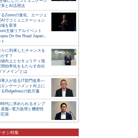
mを核にしたコミュニケーシ
革とAI活用法
るZoomの進化、エージェ
型AIでコミュニケーション
領域を変革
oom主催リアルイベント
opia On the Road Japan」
ート
年ぶりに到来したチャンスを
活かす？
価値向上とセキュリティ強
運用効率化をもたらす自社
“ドメイン”とは
I導入が迫るIT部門改革―
員エンゲージメント向上に
るRidgelinezの処方箋
AI時代に求められるオンプ
ス基盤─電力急増と機密性
対応策
チオシ特集