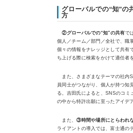
グローバルでの“知”の
方
②グローバルでの“知”の共有
で
個人／チーム／部門／全社で、職
個々の情報をナレッジとして共有
ち上げる際に検索をかけて適任者
また、さまざまなテーマの社内S
員同士がつながり、個人が持つ知
る。吉田氏によると、SNSのコミュ
の中から特許出願に至ったアイデア
また、
③時間や場所にとらわれ
ライアントの導入では、富士通の