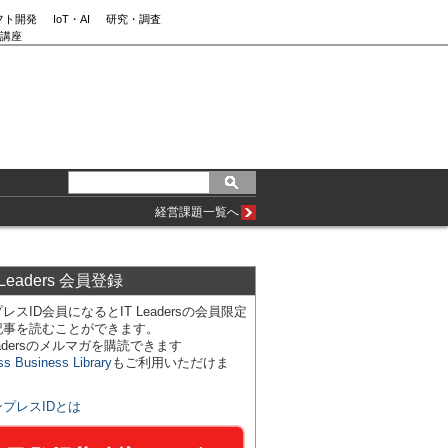
フト開発
IoT・AI
研究・調査
講座
経営課題一覧へ
 Leaders 会員登録
レスID会員になるとIT Leadersの会員限定
記事を読むことができます。
Leadersのメルマガを購読できます
ss Business Library
もご利用いただけま
ンプレスIDとは