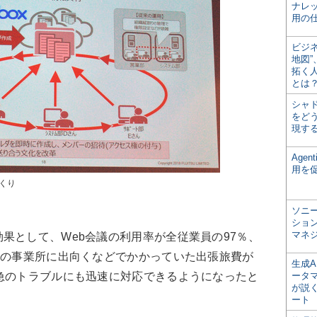
ナレ
用の仕
ビジ
地図
拓く
とは
シャ
をどう
現す
Age
用を
くり
ソニ
ショ
マネ
として、Web会議の利用率が全従業員の97％、
他の事業所に出向くなどでかかっていた出張旅費が
生成
急のトラブルにも迅速に対応できるようになったと
ータ
が説く
ート