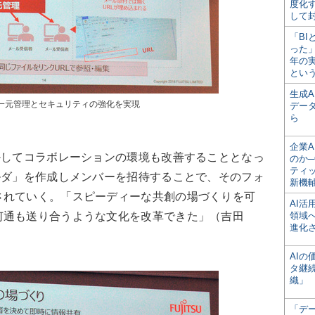
度化
して
「BI
った
年の
とい
生成
の一元管理とセキュリティの強化を実現
デー
ら
企業A
かしてコラボレーションの環境も改善することとなっ
のか─
ティ
ルダ」を作成しメンバーを招待することで、そのフォ
新機
されていく。「スピーディーな共創の場づくりを可
AI
何通も送り合うような文化を改革できた」（吉田
領域
進化
AI
タ継
織」
「デ