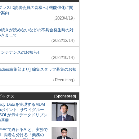
プレスID読者会員の皆様へ] 機能強化に関
ご案内
（2023/4/19）
の続きが読めないなどの不具合発生時の対
つきまして
（2022/12/14）
メンテナンスのお知らせ
（2022/10/14）
 Leaders編集部より] 編集スタッフ募集のお知
（Recruiting）
ピックス
[Sponsored]
eady Dataを実現するMDM
のポイント─サワイグルー
SOLが示すデータドリブン
の基盤
デモ”で終わるAIと、実務で
I─両者を分ける「業務の