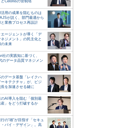
とCelonisの管制塔
AI活用の成果を阻むものは
AJSが説く、部門最適から
却と業務プロセス再設計
タエージェントが導く「デ
マネジメント」の民主化と
用の未来
san社の実践知に基づく、
時代のデータ品質マネジメン
対応のデータ基盤「レイクハ
アーキテクチャ」が、ビジ
成長を加速させる鍵に
業のAI導入を阻む「個別最
遺産」をどう打破するか
行の“雄”が目指す「セキュ
ィ・バイ・デザイン」。高