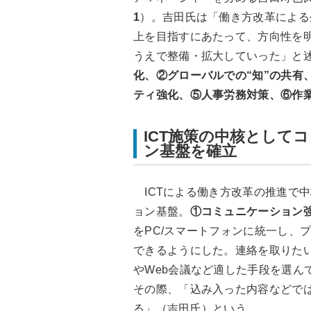
1
）。吉田氏は「働き方改革による
上を目指すにあたって、方向性を
うえで整備・拡大していった」と
化、②グローバルでの“知”の共有
ティ強化、⑤人事労務対策、⑥作
ICT施策の中核として
ン基盤を確立
ICTによる働き方改革の推進で
ョン基盤。
①コミュニケーション
をPC/スマートフォンに統一し、
できるようにした。連絡を取りたい
やWeb会議など適した手段を選ん
その際、「込み入った内容などでは、
る」（吉田氏）という。