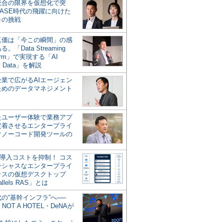
統合の限界を仮想化で突
ASE時代の飛躍に向けた
キの挑戦
の真価は「今この瞬間」の感
。「Data Streaming
form」で実現する「AI
y Data」を解説
企業で広がるAIエージェン
ためのデータマネジメント
？
たユーザー体験で業務アプ
定着させるエンタープライ
けノーコード開発ツールの
の導入コストを抑制！ コス
ンシャスなエンタープライ
ラスの仮想デスクトップ
allels RAS」とは
代の“基幹インフラ”へ──
NOT A HOTEL・DeNAが