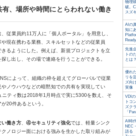
物理
破。C
共有、場所や時間にとらわれない働き
スズ
AI
知にある
は、従業員約11万人に「個人ポータル」を用意し、
Plat
Read
掌や現在携わる業務、スキルセットなどの従業員
先進
できるようにした。例えば、新規プロジェクトを立
トの
を探し出し、その場で連絡を行うことができる。
とは
優れ
リを
NSによって、組織の枠を超えてグローバルで従業
ズ向
見やノウハウなどの暗黙知での共有を実現してい
実像
ニティ数は2018年1月時点で実に5300を数え、そ
VDI
トコ
が20件あるという。
ズク
「Par
AI時
ない働き方
、
④セキュリティ強化
では、軽量シンク
NEC・
テクノロジー面における強みを生かした取り組みが
語る