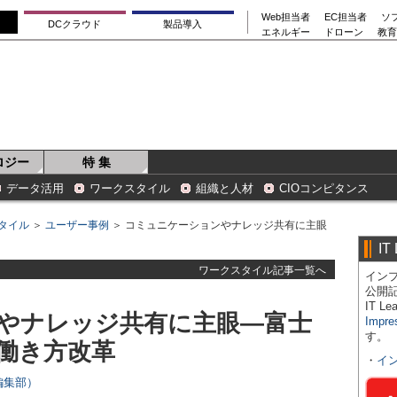
Web担当者
EC担当者
ソ
DCクラウド
製品導入
エネルギー
ドローン
教育
ロジー
特 集
データ活用
ワークスタイル
組織と人材
CIOコンピタンス
タイル
＞
ユーザー事例
＞ コミュニケーションやナレッジ共有に主眼
IT
ワークスタイル記事一覧へ
インプ
公開
IT 
やナレッジ共有に主眼―富士
Impre
す。
の働き方改革
・
イ
s編集部）