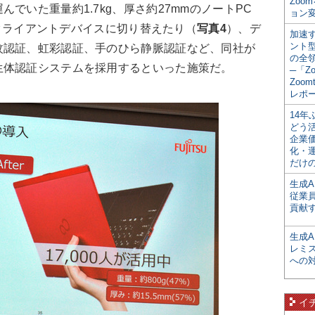
Zoo
でいた重量約1.7kg、厚さ約27mmのノートPC
ョン変
シンクライアントデバイスに切り替えたり（
写真4
）、デ
加速す
ント
紋認証、虹彩認証、手のひら静脈認証など、同社が
の全
生体認証システムを採用するといった施策だ。
─「Z
Zoomt
レポ
14
どう
企業
化・
だけの
生成A
従業
貢献す
生成
レミ
への
イ