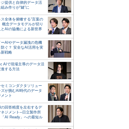
ッジ提供と自律的データ活
組み作りが“鍵”に
ネス全体を俯瞰する“言葉の
”、概念データモデルが切り
人とAIの協働による新世界
？
ドーAIやデータ漏洩の危機
防ぐ？ 安全なAI活用を実
る新戦略
ntic AIで現場主導のデータ活
促進する方法
ーセミコンダクタソリュー
ンズが挑むAI時代のデータ
ジメント
AIの回答精度を左右するデ
マネジメント─日立製作所
「AI Ready」への最短ル