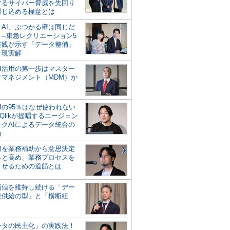
するサイバー脅威を先回り
封じ込める極意とは
とAI、ぶつかる壁は同じだ
」─東急レクリエーション5
実践が示す「データ整備」
う現実解
AI活用の第一歩はマスター
タマネジメント（MDM）か
Iの95％はなぜ使われない
Qlikが提唱するエージェン
ックAIによるデータ統合の
軸
活用を業務補助から意思決定
へと高め、業務プロセスを
させるための道筋とは
の価値を維持し続ける「デー
続供給の型」と「横断組
ータの民主化」の実践法！