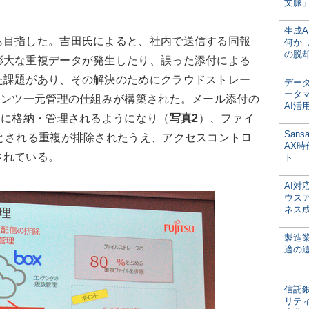
文脈」
生成
目指した。吉田氏によると、社内で送信する同報
何か─
の脱
膨大な重複データが発生したり、誤った添付による
た課題があり、その解決のためにクラウドストレー
デー
ータ
テンツ一元管理の仕組みが構築された。メール添付の
AI活
的に格納・管理されるようになり（
写真2
）、ファイ
San
とされる重複が排除されたうえ、アクセスコントロ
AX
されている。
ト
AI
ウス
ネス
製造
適の
信託銀
リテ