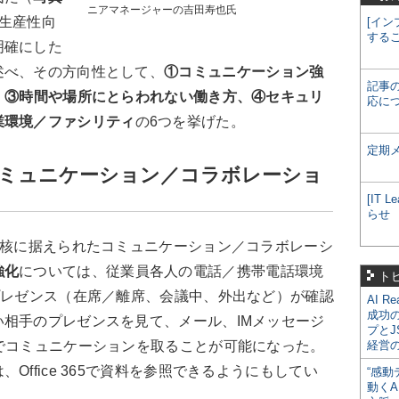
ニアマネージャーの吉田寿也氏
生産性向
[イン
する
明確にした
述べ、その方向性として、
①コミュニケーション強
記事
、③時間や場所にとらわれない働き方、④セキュリ
応に
業環境／ファシリティ
の6つを挙げた。
定期
コミュニケーション／コラボレーショ
[IT
らせ
中核に据えられたコミュニケーション／コラボレーシ
強化
については、従業員各人の電話／携帯電話環境
ト
プレゼンス（在席／離席、会議中、外出など）が確認
AI R
成功
相手のプレゼンスを見て、メール、IMメッセージ
プとJ
でコミュニケーションを取ることが可能になった。
経営
Office 365で資料を参照できるようにもしてい
“感動
動くA