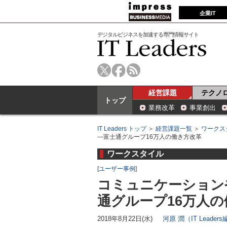
企業IT
デジタルビジネスを加速する専門情報サイト
経営課題
テクノ
トップ
業務改革
事業創出
IT Leaders トップ
＞
経営課題一覧
＞
ワークス
―富士通グループ16万人の働き方改革
ワークスタイル
[
ユーザー事例
]
コミュニケーション
通グループ16万人
2018年8月22日(水)
河原 潤（IT Leader