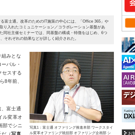
富士通。改革のためのIT施策の中心には、「Office 365」や
も取り入れたコミュニケーション／コラボレーション基盤があ
された同社主催セミナーでは、同基盤の構成・特徴をはじめ、6つ
と、それぞれの効果などが詳しく紹介された。
り組みとな
ローバル・
クセスする
ら8年前、
は、富士通
イル変革オ
画部でシニ
写真1：富士通 オファリング推進本部 ワークスタイ
ル変革オファリング統括部 オファリング企画部 シ
お
氏だ（
写真