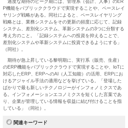
過度な期待のピーク期には、管理系（会計、人事）のER
P機能をパブリッククラウドで実現することや、
ペースレイ
ヤリング
戦略がある。同社によると、
ペースレイヤリング
戦略とは、業務システムをその更新の頻度に応じて、記録
システム、差別化システム、革新システムの3つに分類する
考え方のこと。「記録システムへの投資を抑えることで、
差別化システムや革新システムに投資できるようにする」
（同社）。
期待が急上昇している黎明期に、実行系（販売、生産）
のERP機能をパブリッククラウドで実現することや、IoTに
対応したERP、ERPへのAI（人工知能）の活用、ERPにお
けるアジャイル手法の適用などを挙げている。「登場した
ばかりで最も新しいテクノロジーがインフォノミクスであ
る。インフォメーションエコノミクスを短くした言葉であ
り、企業が管理している情報を収益に結び付けることを指
している」（同社）。
関連キーワード