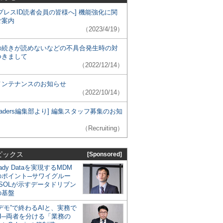
プレスID読者会員の皆様へ] 機能強化に関
ご案内
（2023/4/19）
の続きが読めないなどの不具合発生時の対
つきまして
（2022/12/14）
メンテナンスのお知らせ
（2022/10/14）
 Leaders編集部より] 編集スタッフ募集のお知
（Recruiting）
ピックス
[Sponsored]
eady Dataを実現するMDM
のポイント─サワイグルー
SOLが示すデータドリブン
の基盤
デモ”で終わるAIと、実務で
I─両者を分ける「業務の