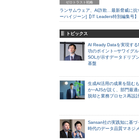
ゼロトラスト戦略
ランサムウェア、AI詐欺…最新脅威に抗
ーハイジーン]【IT Leaders特別編集号】
トピックス
AI Ready Dataを実現す
功のポイント─サワイグル
SOLが示すデータドリブ
基盤
生成AI活用の成果を阻む
か─AJSが説く、部門最適
脱却と業務プロセス再設
Sansan社の実践知に基づ
時代のデータ品質マネジ