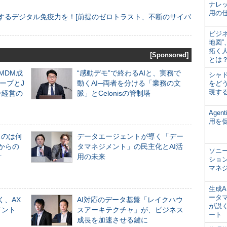
ナレ
用の仕
するデジタル免疫力を！[前提のゼロトラスト、不断のサイバ
ビジ
地図
拓く
[Sponsored]
とは
るMDM成
“感動デモ”で終わるAIと、実務で
シャ
ープとJ
動くAI─両者を分ける「業務の文
をどう
現す
ン経営の
脈」とCelonisの管制塔
Age
用を
ものは何
データエージェントが導く「デー
からの
タマネジメント」の民主化とAI活
ソニ
計
用の未来
ショ
マネ
生成
ータ
く、AX
AI対応のデータ基盤「レイクハウ
が説く
メント
スアーキテクチャ」が、ビジネス
ート
成長を加速させる鍵に