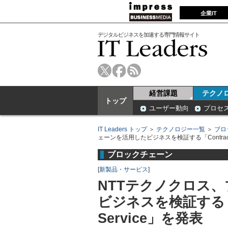
企業IT
デジタルビジネスを加速する専門情報サイト
経営課題
テクノ
トップ
ユーザー動向
プロセ
IT Leaders トップ
＞
テクノロジー一覧
＞
ブロ
ェーンを活用したビジネスを検証する「ContractGa
ブロックチェーン
[
新製品・サービス
]
NTTテクノクロス
ビジネスを検証する「Co
Service」を発表