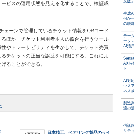
文脈」
サービスの運用状態を見える化することで、検証成
生成
何か─
の脱
、ブロックチェーンで管理しているチケット情報をQRコード
デー
するほか、チケット利用者本人の照合を行うツール
ータ
AI活
竄性やトレーサビリティを生かして、チケット売買
よるチケットの正当な譲渡を可能にする。これによ
San
AX
なげることができる。
ト
AI
ウス
ネス
製造
C
適の
信託銀
リテ
版
日本精工、ベアリング製品のライ