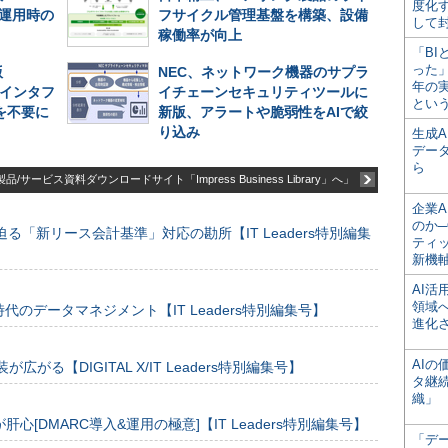
度化
長期運用時の
フサイクル管理基盤を構築、設備
して
稼働率が向上
「BI
った
版
NEC、ネットワーク機器のサプラ
年の
QLインタフ
イチェーンセキュリティツールに
とい
を不要に
新版、アラートや脆弱性をAIで絞
り込み
生成
デー
ら
品/サービス資料ダウンロードサイト「Impress Business Library」へ」
企業A
のか─
る「新リース会計基準」対応の勘所【IT Leaders特別編集
ティ
新機
AI
領域
のデータマネジメント【IT Leaders特別編集号】
進化
AI
装が広がる【DIGITAL X/IT Leaders特別編集号】
タ継
織」
[DMARC導入&運用の極意]【IT Leaders特別編集号】
「デ