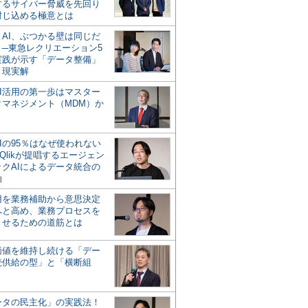
するサイバー脅威を先回り
封じ込める極意とは
とAI、ぶつかる壁は同じだ
」─東急レクリエーション5
実践が示す「データ整備」
う現実解
AI活用の第一歩はマスター
タマネジメント（MDM）か
Iの95％はなぜ使われない
Qlikが提唱するエージェン
ックAIによるデータ統合の
軸
活用を業務補助から意思決定
へと高め、業務プロセスを
させるための道筋とは
の価値を維持し続ける「デー
続供給の型」と「横断組
ータの民主化」の実践法！