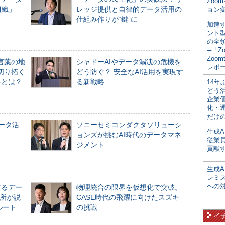
Zoo
組織」
レッジ提供と自律的データ活用の
ョン変
仕組み作りが“鍵”に
加速す
ント
の全
─「Z
Zoomt
言葉の地
シャドーAIやデータ漏洩の危機を
レポ
切り拓く
どう防ぐ？ 安全なAI活用を実現す
界とは？
る新戦略
14
どう
企業
化・
だけの
データ活
ソニーセミコンダクタソリューシ
生成A
ョンズが挑むAI時代のデータマネ
従業
ジメント
貢献す
生成
レミ
への
するデー
物理統合の限界を仮想化で突破。
所が説
CASE時代の飛躍に向けたスズキ
ルート
の挑戦
イ