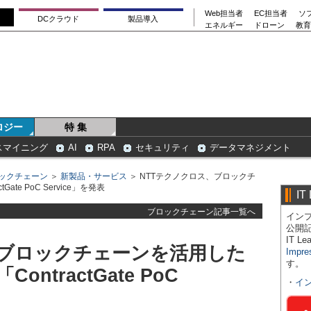
Web担当者
EC担当者
ソ
DCクラウド
製品導入
エネルギー
ドローン
教育
ロジー
特 集
スマイニング
AI
RPA
セキュリティ
データマネジメント
ックチェーン
＞
新製品・サービス
＞ NTTテクノクロス、ブロックチ
te PoC Service」を発表
IT
ブロックチェーン記事一覧へ
インプ
公開
IT 
、ブロックチェーンを活用した
Impre
す。
ntractGate PoC
・
イ