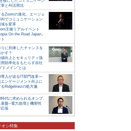
mを核にしたコミュニケーシ
革とAI活用法
るZoomの進化、エージェ
型AIでコミュニケーション
領域を変革
oom主催リアルイベント
opia On the Road Japan」
ート
年ぶりに到来したチャンスを
活かす？
価値向上とセキュリティ強
運用効率化をもたらす自社
“ドメイン”とは
I導入が迫るIT部門改革―
員エンゲージメント向上に
るRidgelinezの処方箋
AI時代に求められるオンプ
ス基盤─電力急増と機密性
対応策
チオシ特集