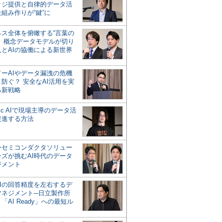
ッジ提供と自律的データ活
組み作りが“鍵”に
ネス全体を俯瞰する“言葉の
”、概念データモデルが切り
人とAIの協働による新世界
？
ドーAIやデータ漏洩の危機
防ぐ？ 安全なAI活用を実
る新戦略
ntic AIで現場主導のデータ活
促進する方法
ーセミコンダクタソリュー
ンズが挑むAI時代のデータ
ジメント
AIの回答精度を左右するデ
マネジメント─日立製作所
「AI Ready」への最短ル