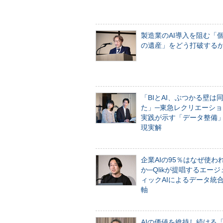
製造業のAI導入を阻む「
の遺産」をどう打破する
「BIとAI、ぶつかる壁は
た」─東急レクリエーショ
実践が示す「データ整備
現実解
企業AIの95％はなぜ使わ
か─Qlikが提唱するエー
ィックAIによるデータ統
軸
AIの価値を維持し続ける