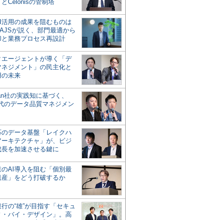
とCelonisの管制塔
AI活用の成果を阻むものは
AJSが説く、部門最適から
却と業務プロセス再設計
タエージェントが導く「デ
マネジメント」の民主化と
用の未来
san社の実践知に基づく、
時代のデータ品質マネジメン
対応のデータ基盤「レイクハ
アーキテクチャ」が、ビジ
成長を加速させる鍵に
業のAI導入を阻む「個別最
遺産」をどう打破するか
行の“雄”が目指す「セキュ
ィ・バイ・デザイン」。高