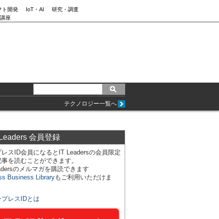
フト開発
IoT・AI
研究・調査
講座
テクノロジー一覧へ
 Leaders 会員登録
レスID会員になるとIT Leadersの会員限定
記事を読むことができます。
Leadersのメルマガを購読できます
ss Business Library
もご利用いただけま
ンプレスIDとは