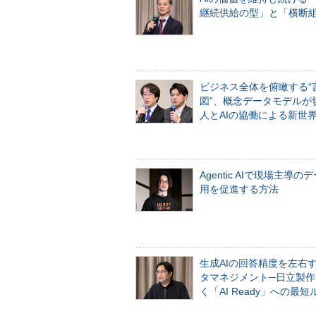
継続供給の型」と「横断
ビジネス全体を俯瞰する“
図”、概念データモデルが
人とAIの協働による新世
Agentic AIで現場主導の
用を促進する方法
生成AIの回答精度を左右
タマネジメント─日立製作
く「AI Ready」への最短