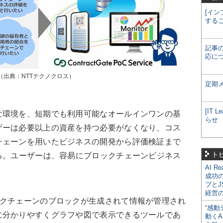
[イン
する
記事
応に
イメージ（出典：NTTテクノクロス）
定期
[IT
環境を、短期でも利用可能なオールインワンの基
らせ
ザーは必要以上の資産を持つ必要がなくなり、コス
チェーンを用いたビジネスの開発から評価検証まで
ト
る。ユーザーは、容易にブロックチェーンビジネス
AI R
成功
プとJ
経営
rは、ブロックチェーンのブロックが生成されて情報が管理され
“感動
に分かりやすくグラフや図で表示できるツールであ
動くA