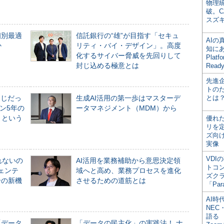
物理
破。C
スズ
個別最適
信託銀行の“雄”が目指す「セキュ
AI
か
リティ・バイ・デザイン」。高度
知にある
化するサイバー脅威を先回りして
Plat
封じ込める極意とは
Read
先進
トの
同じだっ
生成AI活用の第一歩はマスターデ
とは
ン5年の
ータマネジメント（MDM）から
」という
優れ
リを
ズ向
実像
VDI
れないの
AI活用を業務補助から意思決定領
トコ
ジェンテ
域へと高め、業務プロセスを進化
ズク
合の新機
させるための道筋とは
「Par
AI時
NEC・
語る
「データ
「データの民主化」の実践法！ ナ