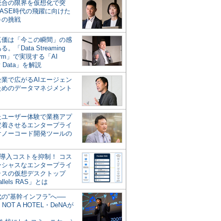
統合の限界を仮想化で突
ASE時代の飛躍に向けた
キの挑戦
の真価は「今この瞬間」の感
。「Data Streaming
form」で実現する「AI
y Data」を解説
企業で広がるAIエージェン
ためのデータマネジメント
？
たユーザー体験で業務アプ
定着させるエンタープライ
けノーコード開発ツールの
の導入コストを抑制！ コス
ンシャスなエンタープライ
ラスの仮想デスクトップ
allels RAS」とは
代の“基幹インフラ”へ──
NOT A HOTEL・DeNAが