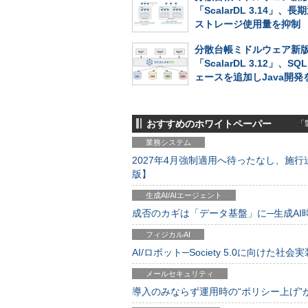
「ScalarDL 3.14」、
ストレージ使用量を抑制
分散台帳ミドルウェア新
「ScalarDL 3.12」、S
ェースを追加しJava開発
おすすめのホワイトペーパー
「製
業務システム
2027年4月強制適用へ待ったなし、施行迫
版】
生成AI/AIエージェント
成否のカギは「データ基盤」に─生成AI時代
フィジカルAI
AI/ロボット─Society 5.0に向けた社会実
メールセキュリティ
導入のみならず運用時の“ポリシー上げ”が肝心