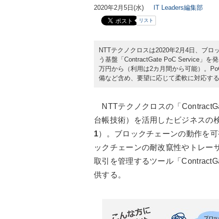
2020年2月5日(水)
IT Leaders編集部
リスト
NTTテクノクロスは2020年2月4日、
う基盤「ContractGate PoC Ser
万円から（利用は2カ月間から可能）。P
備など含め、要望に応じて柔軟に対応す
NTTテクノクロスの「ContractG
台帳技術）を活用したビジネスの
1
）。ブロックチェーンの動作を可視化する
ックチェーンの耐改竄性やトレー
取引を管理するツール「Contract
供する。