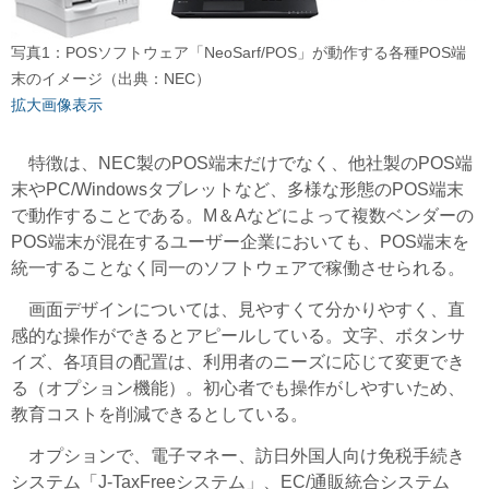
写真1：POSソフトウェア「NeoSarf/POS」が動作する各種POS端
末のイメージ（出典：NEC）
拡大画像表示
特徴は、NEC製のPOS端末だけでなく、他社製のPOS端
末やPC/Windowsタブレットなど、多様な形態のPOS端末
で動作することである。M＆Aなどによって複数ベンダーの
POS端末が混在するユーザー企業においても、POS端末を
統一することなく同一のソフトウェアで稼働させられる。
画面デザインについては、見やすくて分かりやすく、直
感的な操作ができるとアピールしている。文字、ボタンサ
イズ、各項目の配置は、利用者のニーズに応じて変更でき
る（オプション機能）。初心者でも操作がしやすいため、
教育コストを削減できるとしている。
オプションで、電子マネー、訪日外国人向け免税手続き
システム「J-TaxFreeシステム」、EC/通販統合システム