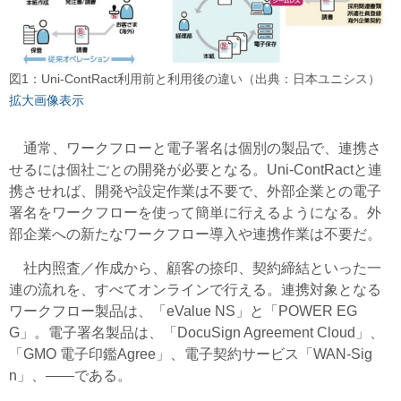
図1：Uni-ContRact利用前と利用後の違い（出典：日本ユニシス）
拡大画像表示
通常、ワークフローと電子署名は個別の製品で、連携さ
せるには個社ごとの開発が必要となる。Uni-ContRactと連
携させれば、開発や設定作業は不要で、外部企業との電子
署名をワークフローを使って簡単に行えるようになる。外
部企業への新たなワークフロー導入や連携作業は不要だ。
社内照査／作成から、顧客の捺印、契約締結といった一
連の流れを、すべてオンラインで行える。連携対象となる
ワークフロー製品は、「eValue NS」と「POWER EG
G」。電子署名製品は、「DocuSign Agreement Cloud」、
「GMO 電子印鑑Agree」、電子契約サービス「WAN-Sig
n」、――である。