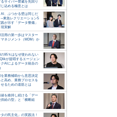
するサイバー脅威を先回り
封じ込める極意とは
とAI、ぶつかる壁は同じだ
」─東急レクリエーション5
実践が示す「データ整備」
う現実解
AI活用の第一歩はマスター
タマネジメント（MDM）か
Iの95％はなぜ使われない
Qlikが提唱するエージェン
ックAIによるデータ統合の
軸
活用を業務補助から意思決定
へと高め、業務プロセスを
させるための道筋とは
の価値を維持し続ける「デー
続供給の型」と「横断組
ータの民主化」の実践法！