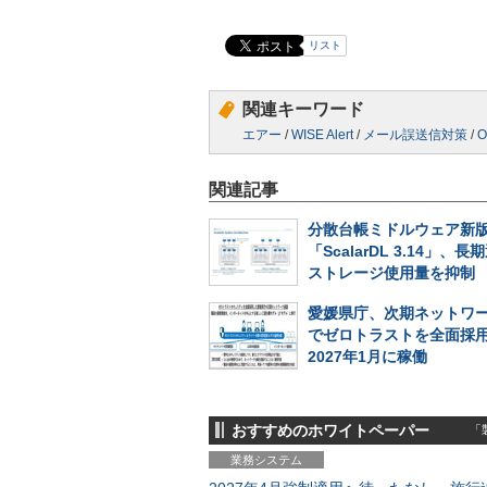
リスト
関連キーワード
エアー
/
WISE Alert
/
メール誤送信対策
/
O
関連記事
分散台帳ミドルウェア新
「ScalarDL 3.14」、
ストレージ使用量を抑制
愛媛県庁、次期ネットワ
でゼロトラストを全面採
2027年1月に稼働
おすすめのホワイトペーパー
「製
業務システム