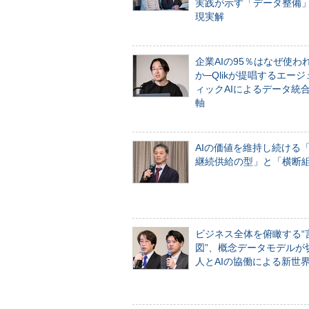
実践が示す「データ整備
現実解
企業AIの95％はなぜ使わ
か─Qlikが提唱するエー
ィックAIによるデータ統
軸
AIの価値を維持し続ける
継続供給の型」と「横断
ビジネス全体を俯瞰する“
図”、概念データモデルが
人とAIの協働による新世