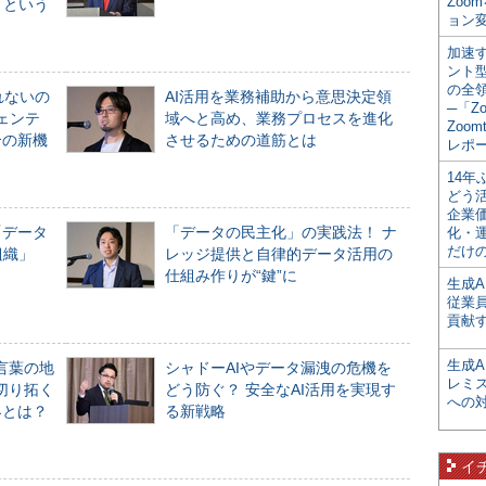
Zoo
」という
ョン変
加速す
ント
の全
れないの
AI活用を業務補助から意思決定領
─「Z
ジェンテ
域へと高め、業務プロセスを進化
Zoomt
合の新機
させるための道筋とは
レポ
14
どう
企業
「データ
「データの民主化」の実践法！ ナ
化・
だけの
組織」
レッジ提供と自律的データ活用の
仕組み作りが“鍵”に
生成A
従業
貢献す
生成
言葉の地
シャドーAIやデータ漏洩の危機を
レミ
切り拓く
どう防ぐ？ 安全なAI活用を実現す
への
界とは？
る新戦略
イ