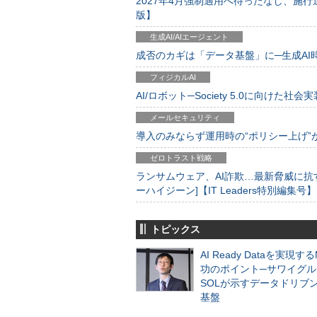
2027年4月強制適用へ待ったなし、施行迫
版】
生成AI/AIエージェント
成否のカギは「データ基盤」に─生成AI時代
フィジカルAI
AI/ロボット─Society 5.0に向けた社会実
メールセキュリティ
導入のみならず運用時の“ポリシー上げ”が肝心
ゼロトラスト戦略
ランサムウェア、AI詐欺…最新脅威に抗
ーハイジーン]【IT Leaders特別編集号】
トピックス
AI Ready Dataを実現す
功のポイント─サワイグル
SOLが示すデータドリブ
基盤