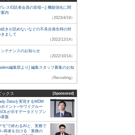
プレスID読者会員の皆様へ] 機能強化に関
ご案内
（2023/4/19）
の続きが読めないなどの不具合発生時の対
つきまして
（2022/12/14）
メンテナンスのお知らせ
（2022/10/14）
 Leaders編集部より] 編集スタッフ募集のお知
（Recruiting）
ピックス
[Sponsored]
eady Dataを実現するMDM
のポイント─サワイグルー
SOLが示すデータドリブン
の基盤
デモ”で終わるAIと、実務で
I─両者を分ける「業務の