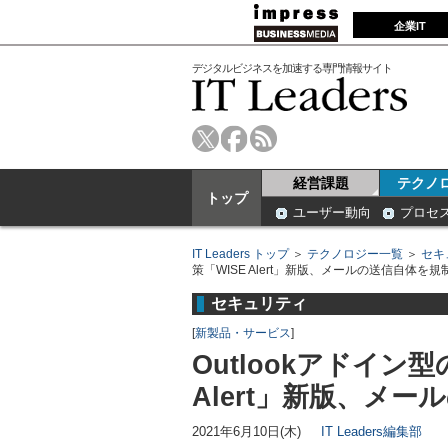
企業IT
デジタルビジネスを加速する専門情報サイト
経営課題
テクノ
トップ
ユーザー動向
プロセ
IT Leaders トップ
＞
テクノロジー一覧
＞
セキ
策「WISE Alert」新版、メールの送信自体を
セキュリティ
[
新製品・サービス
]
Outlookアドイン
Alert」新版、メ
2021年6月10日(木)
IT Leaders編集部