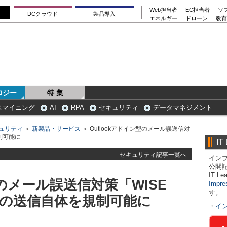
Web担当者
EC担当者
ソ
DCクラウド
製品導入
エネルギー
ドローン
教育
ロジー
特 集
スマイニング
AI
RPA
セキュリティ
データマネジメント
ュリティ
＞
新製品・サービス
＞ Outlookアドイン型のメール誤送信対
規制可能に
IT
セキュリティ記事一覧へ
インプ
公開
IT 
型のメール誤送信対策「WISE
Impre
す。
ールの送信自体を規制可能に
・
イ