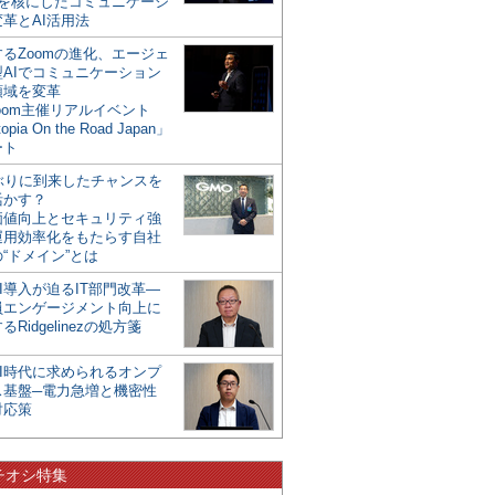
mを核にしたコミュニケーシ
革とAI活用法
るZoomの進化、エージェ
型AIでコミュニケーション
領域を変革
oom主催リアルイベント
opia On the Road Japan」
ート
年ぶりに到来したチャンスを
活かす？
価値向上とセキュリティ強
運用効率化をもたらす自社
“ドメイン”とは
I導入が迫るIT部門改革―
員エンゲージメント向上に
るRidgelinezの処方箋
AI時代に求められるオンプ
ス基盤─電力急増と機密性
対応策
チオシ特集