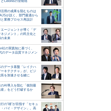
とCelonisの管制塔
AI活用の成果を阻むものは
AJSが説く、部門最適から
却と業務プロセス再設計
タエージェントが導く「デ
マネジメント」の民主化と
用の未来
san社の実践知に基づく、
時代のデータ品質マネジメン
対応のデータ基盤「レイクハ
アーキテクチャ」が、ビジ
成長を加速させる鍵に
業のAI導入を阻む「個別最
遺産」をどう打破するか
行の“雄”が目指す「セキュ
ィ・バイ・デザイン」。高