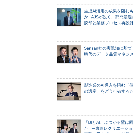
生成AI活用の成果を阻む
か─AJSが説く、部門最適
脱却と業務プロセス再設
Sansan社の実践知に基づ
時代のデータ品質マネジ
製造業のAI導入を阻む「
の遺産」をどう打破する
「BIとAI、ぶつかる壁は
た」─東急レクリエーショ