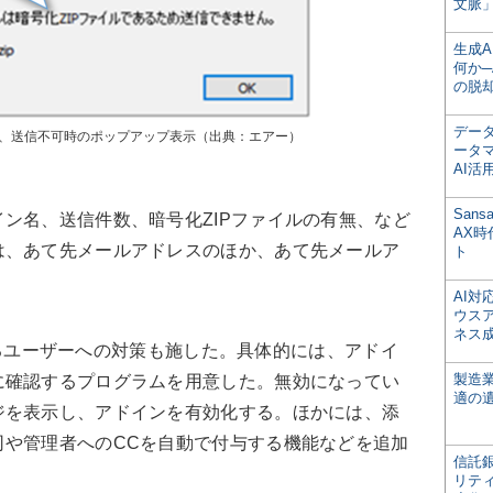
文脈」
生成
何か─
の脱
デー
と、送信不可時のポップアップ表示（出典：エアー）
ータ
AI活
San
ン名、送信件数、暗号化ZIPファイルの有無、など
AX
は、あて先メールアドレスのほか、あて先メールア
ト
AI
ウス
ネス
化するユーザーへの対策も施した。具体的には、アドイ
製造
に確認するプログラムを用意した。無効になってい
適の
ジを表示し、アドインを有効化する。ほかには、添
司や管理者へのCCを自動で付与する機能などを追加
信託銀
リテ