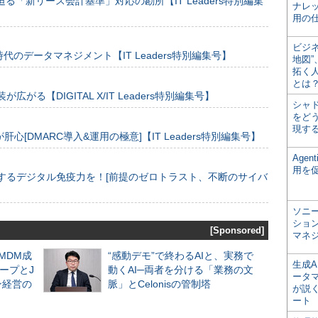
る「新リース会計基準」対応の勘所【IT Leaders特別編集
ナレ
用の仕
ビジ
のデータマネジメント【IT Leaders特別編集号】
地図
拓く
とは
装が広がる【DIGITAL X/IT Leaders特別編集号】
シャ
をどう
現す
[DMARC導入&運用の極意]【IT Leaders特別編集号】
Age
用を
するデジタル免疫力を！[前提のゼロトラスト、不断のサイバ
ソニ
ショ
[Sponsored]
マネ
るMDM成
“感動デモ”で終わるAIと、実務で
生成
ープとJ
動くAI─両者を分ける「業務の文
ータ
ン経営の
脈」とCelonisの管制塔
が説く
ート