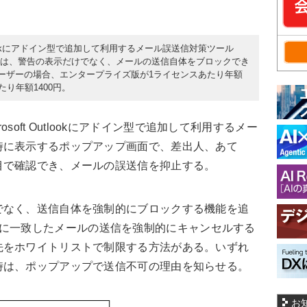
 Outlookにアドイン型で追加して利用するメール誤送信対策ツール
。新版では、警告の表示だけでなく、メールの送信自体をブロックでき
ユーザーの場合、エンタープライズ版が1ライセンスあたり年額
たり年額1400円。
rosoft Outlookにアドイン型で追加して利用するメー
時に表示するポップアップ画面で、差出人、あて
目で確認でき、メールの誤送信を抑止する。
なく、送信自体を強制的にブロックする機能を追
に一致したメールの送信を強制的にキャンセルする
先をホワイトリストで制限する方法がある。いずれ
時は、ポップアップで送信不可の理由を知らせる。
お