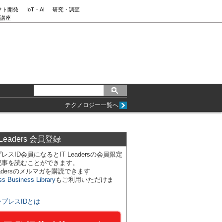
フト開発
IoT・AI
研究・調査
講座
テクノロジー一覧へ
 Leaders 会員登録
レスID会員になるとIT Leadersの会員限定
記事を読むことができます。
Leadersのメルマガを購読できます
ss Business Library
もご利用いただけま
ンプレスIDとは