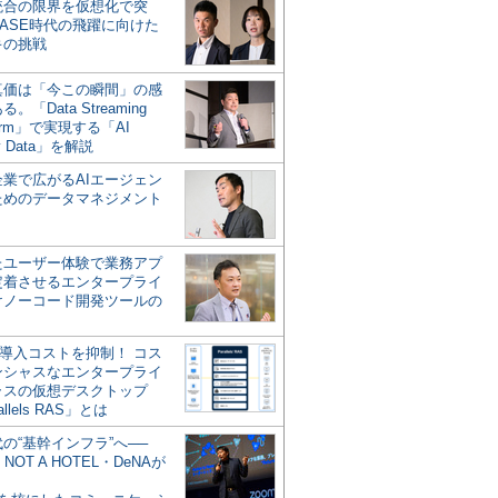
統合の限界を仮想化で突
ASE時代の飛躍に向けた
キの挑戦
の真価は「今この瞬間」の感
。「Data Streaming
form」で実現する「AI
y Data」を解説
企業で広がるAIエージェン
ためのデータマネジメント
？
たユーザー体験で業務アプ
定着させるエンタープライ
けノーコード開発ツールの
の導入コストを抑制！ コス
ンシャスなエンタープライ
ラスの仮想デスクトップ
allels RAS」とは
代の“基幹インフラ”へ──
NOT A HOTEL・DeNAが