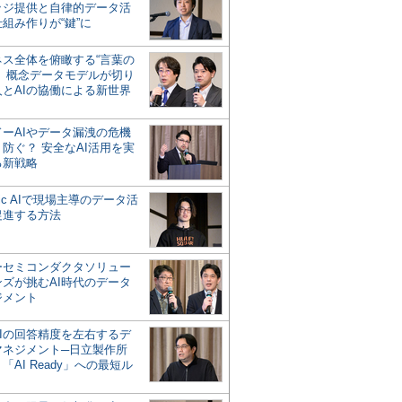
ッジ提供と自律的データ活
組み作りが“鍵”に
ネス全体を俯瞰する“言葉の
”、概念データモデルが切り
人とAIの協働による新世界
？
ドーAIやデータ漏洩の危機
防ぐ？ 安全なAI活用を実
る新戦略
ntic AIで現場主導のデータ活
促進する方法
ーセミコンダクタソリュー
ンズが挑むAI時代のデータ
ジメント
AIの回答精度を左右するデ
マネジメント─日立製作所
「AI Ready」への最短ル