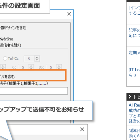
[イン
する
記事
応に
定期
[IT
らせ
ト
AI R
成功
プとJ
経営
“感動
動くA