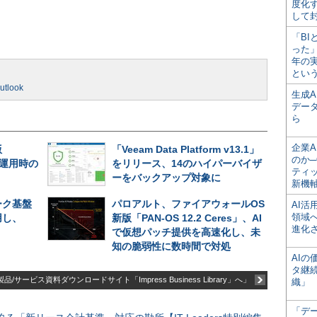
度化
して
「BI
った
年の
とい
utlook
生成
デー
ら
企業A
版
「Veeam Data Platform v13.1」
のか─
長期運用時の
をリリース、14のハイパーバイザ
ティ
ーをバックアップ対象に
新機
ーク基盤
パロアルト、ファイアウォールOS
AI
領域
用し、
新版「PAN-OS 12.2 Ceres」、AI
進化
で仮想パッチ提供を高速化し、未
知の脆弱性に数時間で対処
AI
タ継
品/サービス資料ダウンロードサイト「Impress Business Library」へ」
織」
「デ