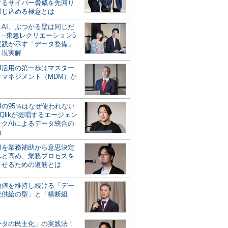
するサイバー脅威を先回り
封じ込める極意とは
とAI、ぶつかる壁は同じだ
」─東急レクリエーション5
実践が示す「データ整備」
う現実解
AI活用の第一歩はマスター
タマネジメント（MDM）か
Iの95％はなぜ使われない
Qlikが提唱するエージェン
ックAIによるデータ統合の
軸
活用を業務補助から意思決定
へと高め、業務プロセスを
させるための道筋とは
の価値を維持し続ける「デー
続供給の型」と「横断組
ータの民主化」の実践法！