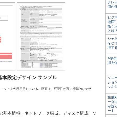
ナレ
用の仕
ビジ
地図
拓く
とは
シャ
をどう
現す
Age
用を
ソニ
ショ
マネ
ォーマットを各種用意している。画面は、可読性が高い標準的なデサ
生成
ータ
が説く
ート
の基本情報、ネットワーク構成、ディスク構成、ソ