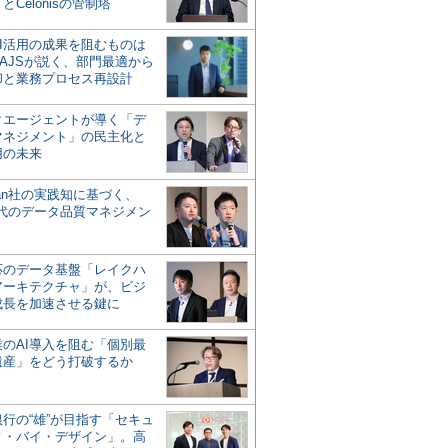
とCelonisの管制塔
AI活用の成果を阻むものは
AJSが説く、部門最適から
却と業務プロセス再設計
タエージェントが導く「デ
マネジメント」の民主化と
用の未来
san社の実践知に基づく、
時代のデータ品質マネジメン
対応のデータ基盤「レイクハ
アーキテクチャ」が、ビジ
成長を加速させる鍵に
業のAI導入を阻む「個別最
遺産」をどう打破するか
行の“雄”が目指す「セキュ
ィ・バイ・デザイン」。高