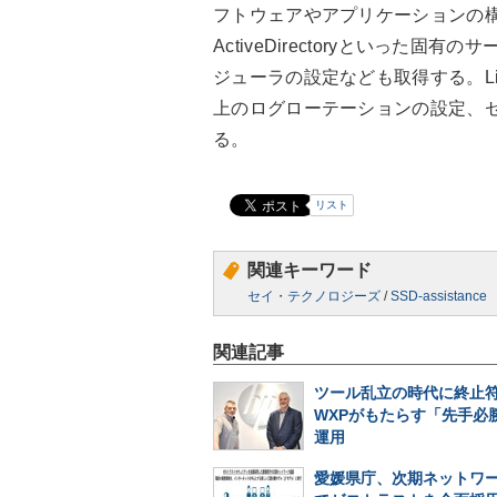
フトウェアやアプリケーションの構成、
ActiveDirectoryといった
ジューラの設定なども取得する。L
上のログローテーションの設定、セ
る。
リスト
関連キーワード
セイ・テクノロジーズ
/
SSD-assistance
関連記事
ツール乱立の時代に終止符
WXPがもたらす「先手必勝
運用
愛媛県庁、次期ネットワ