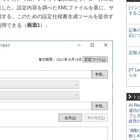
した。設定内容を調べたXMLファイルを基に、サ
[イン
する
成する。このための設定仕様書生成ツールを提供す
利用できる（
画面1
）。
記事
応に
定期
[IT
らせ
ト
AI R
成功
プとJ
経営
“感動
動くA