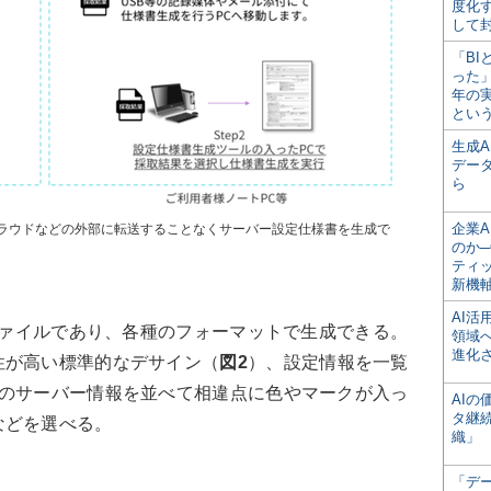
度化
して
「BI
った
年の
とい
生成
デー
ら
企業A
ラウドなどの外部に転送することなくサーバー設定仕様書を生成で
のか─
ティ
新機
AI
ファイルであり、各種のフォーマットで生成できる。
領域
進化
性が高い標準的なデサイン（
図2
）、設定情報を一覧
つのサーバー情報を並べて相違点に色やマークが入っ
AI
タ継
などを選べる。
織」
「デ