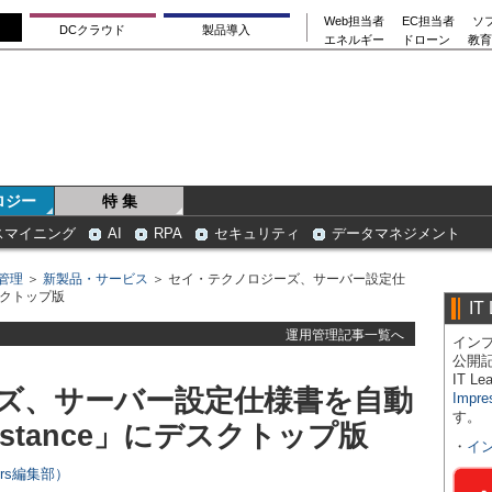
Web担当者
EC担当者
ソ
DCクラウド
製品導入
エネルギー
ドローン
教育
ロジー
特 集
スマイニング
AI
RPA
セキュリティ
データマネジメント
管理
＞
新製品・サービス
＞ セイ・テクノロジーズ、サーバー設定仕
デスクトップ版
IT
運用管理記事一覧へ
インプ
公開
IT 
ズ、サーバー設定仕様書を自動
Impre
す。
istance」にデスクトップ版
・
イ
ers編集部）