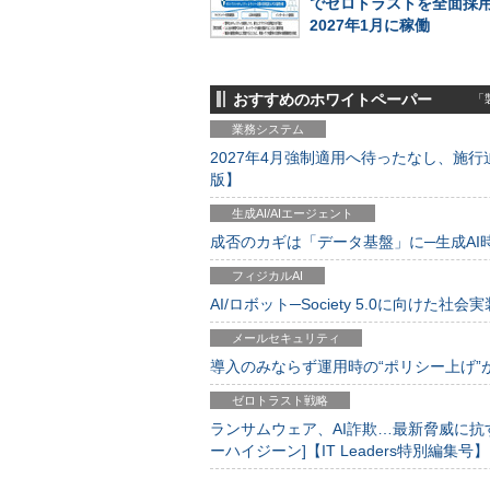
でゼロトラストを全面採
2027年1月に稼働
おすすめのホワイトペーパー
「製
業務システム
2027年4月強制適用へ待ったなし、施行迫
版】
生成AI/AIエージェント
成否のカギは「データ基盤」に─生成AI時代
フィジカルAI
AI/ロボット─Society 5.0に向けた社会実
メールセキュリティ
導入のみならず運用時の“ポリシー上げ”が肝心
ゼロトラスト戦略
ランサムウェア、AI詐欺…最新脅威に抗
ーハイジーン]【IT Leaders特別編集号】