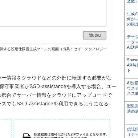
文脈」
生成
何か─
の脱
デー
ータ
AI活
ップ版で提供する設定仕様書生成ツールの画面（出典：セイ・テクノロジー
San
AX
ト
ー情報をクラウドなどの外部に転送する必要がな
AI
守事業者がSSD-assistanceを導入する場合、ユー
ウス
ネス
の都合でサーバー情報をクラウドにアップロードで
もSSD-assistanceを利用できるようになる。
製造
適の
信託銀
リテ