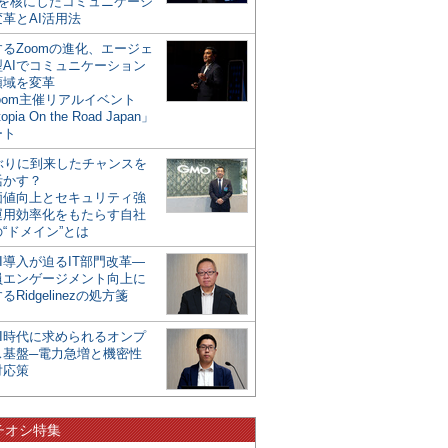
mを核にしたコミュニケーシ
革とAI活用法
るZoomの進化、エージェ
型AIでコミュニケーション
領域を変革
oom主催リアルイベント
opia On the Road Japan」
ート
年ぶりに到来したチャンスを
活かす？
価値向上とセキュリティ強
運用効率化をもたらす自社
“ドメイン”とは
I導入が迫るIT部門改革―
員エンゲージメント向上に
るRidgelinezの処方箋
AI時代に求められるオンプ
ス基盤─電力急増と機密性
対応策
チオシ特集