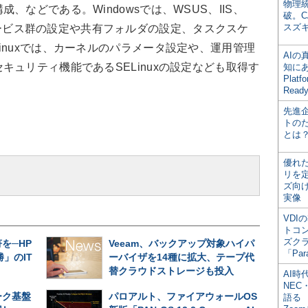
物理
などである。Windowsでは、WSUS、IIS、
破。C
スズ
固有のサービス群の設定や共有フォルダの設定、タスクスケ
inuxでは、カーネルのパラメータ設定や、運用管理
AI
キュリティ機能であるSELinuxの設定なども取得す
知にある
Plat
Read
先進
トの
とは
優れ
リを
ズ向
実像
VDI
トコ
ズク
を─HP
Veeam、バックアップ対象ハイパ
「Par
」のIT
ーバイザを14種に拡大、テープ代
替クラウドストレージも投入
AI時
NEC・
ーク基盤
パロアルト、ファイアウォールOS
語る