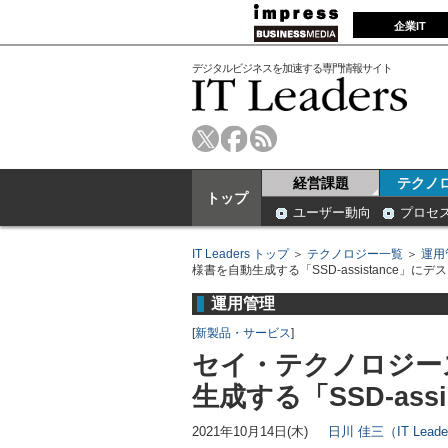
企業IT
デジタルビジネスを加速する専門情報サイト
経営課題
テクノ
トップ
ユーザー動向
プロセ
IT Leaders トップ
＞
テクノロジー一覧
＞
運用
様書を自動生成する「SSD-assistance」に
運用管理
[
新製品・サービス
]
セイ・テクノロジー
生成する「SSD-ass
2021年10月14日(木)
日川 佳三（IT Lead