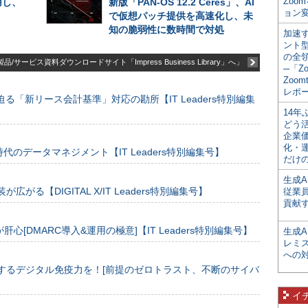
Zoo
用し、
新版「PAN-OS 12.2 Ceres」、AI
ョン変
で仮想パッチ提供を高速化し、未
知の脆弱性に数時間で対処
加速す
ント
の全
品/サービス資料ダウンロードサイト「Impress Business Library」へ」
─「Z
Zoomt
レポ
る「新リース会計基準」対応の勘所【IT Leaders特別編集
14
どう
企業
化・
のデータマネジメント【IT Leaders特別編集号】
だけの
生成A
装が広がる【DIGITAL X/IT Leaders特別編集号】
従業
貢献す
[DMARC導入&運用の極意]【IT Leaders特別編集号】
生成
レミ
への
するデジタル免疫力を！[前提のゼロトラスト、不断のサイバ
イ