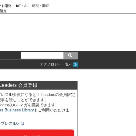
フト開発
IoT・AI
研究・調査
講座
テクノロジー一覧へ
 Leaders 会員登録
レスID会員になるとIT Leadersの会員限定
記事を読むことができます。
Leadersのメルマガを購読できます
ss Business Library
もご利用いただけま
ンプレスIDとは