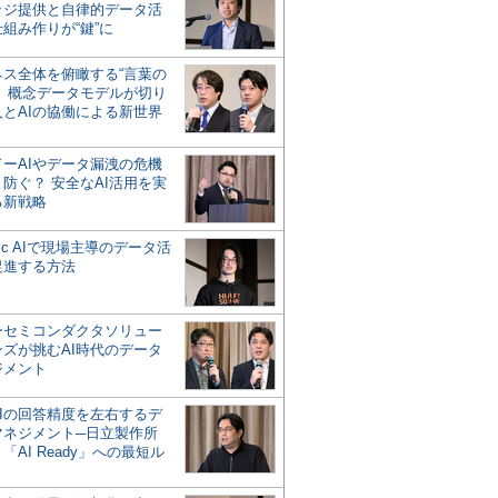
ッジ提供と自律的データ活
組み作りが“鍵”に
ネス全体を俯瞰する“言葉の
”、概念データモデルが切り
人とAIの協働による新世界
？
ドーAIやデータ漏洩の危機
防ぐ？ 安全なAI活用を実
る新戦略
ntic AIで現場主導のデータ活
促進する方法
ーセミコンダクタソリュー
ンズが挑むAI時代のデータ
ジメント
AIの回答精度を左右するデ
マネジメント─日立製作所
「AI Ready」への最短ル