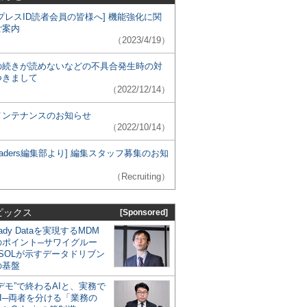
プレスID読者会員の皆様へ] 機能強化に関
ご案内
（2023/4/19）
の続きが読めないなどの不具合発生時の対
つきまして
（2022/12/14）
メンテナンスのお知らせ
（2022/10/14）
 Leaders編集部より] 編集スタッフ募集のお知
（Recruiting）
ピックス
[Sponsored]
eady Dataを実現するMDM
のポイント─サワイグルー
SOLが示すデータドリブン
の基盤
デモ”で終わるAIと、実務で
I─両者を分ける「業務の