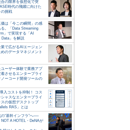
統合の限界を仮想化で突
ASE時代の飛躍に向けた
キの挑戦
の真価は「今この瞬間」の感
。「Data Streaming
form」で実現する「AI
y Data」を解説
企業で広がるAIエージェン
ためのデータマネジメント
？
たユーザー体験で業務アプ
定着させるエンタープライ
けノーコード開発ツールの
の導入コストを抑制！ コス
ンシャスなエンタープライ
ラスの仮想デスクトップ
allels RAS」とは
代の“基幹インフラ”へ──
NOT A HOTEL・DeNAが