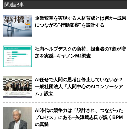
関連記事
企業変革を実現する人材育成とは何か─成果
につながる”行動変容”を設計する
社内ヘルプデスクの負荷、担当者の7割が増
加を実感─キヤノンMJ調査
AI任せで人間の思考は停止していないか？
一般社団法人「人間中心のAIコンソーシア
ム」設立
AI時代の競争力は「設計され、つながった
プロセス」にある─矢澤篤志氏が説くBPM
の真髄