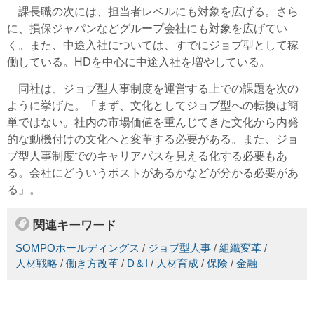
課長職の次には、担当者レベルにも対象を広げる。さら
に、損保ジャパンなどグループ会社にも対象を広げてい
く。また、中途入社については、すでにジョブ型として稼
働している。HDを中心に中途入社を増やしている。
同社は、ジョブ型人事制度を運営する上での課題を次の
ように挙げた。「まず、文化としてジョブ型への転換は簡
単ではない。社内の市場価値を重んじてきた文化から内発
的な動機付けの文化へと変革する必要がある。また、ジョ
ブ型人事制度でのキャリアパスを見える化する必要もあ
る。会社にどういうポストがあるかなどが分かる必要があ
る」。
関連キーワード
SOMPOホールディングス
/
ジョブ型人事
/
組織変革
/
人材戦略
/
働き方改革
/
D＆I
/
人材育成
/
保険
/
金融