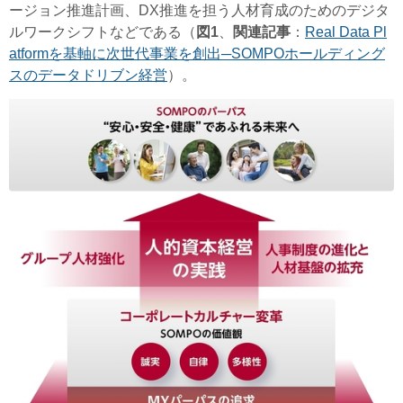
ージョン推進計画、DX推進を担う人材育成のためのデジタ
ルワークシフトなどである（
図1
、
関連記事
：
Real Data Pl
atformを基軸に次世代事業を創出─SOMPOホールディング
スのデータドリブン経営
）。