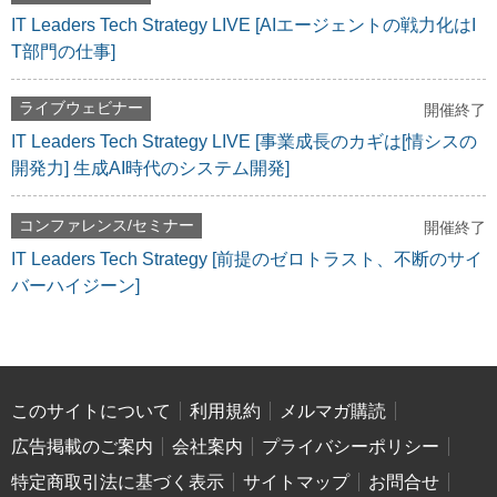
IT Leaders Tech Strategy LIVE [AIエージェントの戦力化はI
T部門の仕事]
ライブウェビナー
開催終了
IT Leaders Tech Strategy LIVE [事業成長のカギは[情シスの
開発力] 生成AI時代のシステム開発]
コンファレンス/セミナー
開催終了
IT Leaders Tech Strategy [前提のゼロトラスト、不断のサイ
バーハイジーン]
このサイトについて
利用規約
メルマガ購読
広告掲載のご案内
会社案内
プライバシーポリシー
特定商取引法に基づく表示
サイトマップ
お問合せ