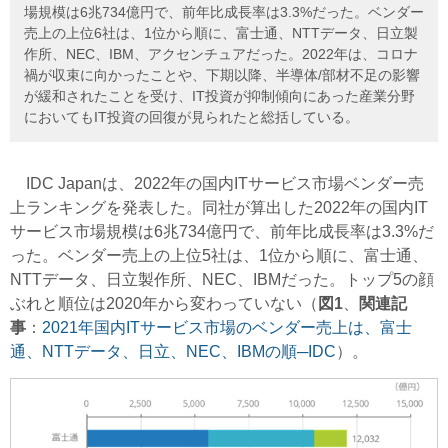
場規模は6兆734億円で、前年比成長率は3.3%だった。ベンダー
売上の上位6社は、1位から順に、富士通、NTTデータ、日立製
作所、NEC、IBM、アクセンチュアだった。2022年は、コロナ
禍が収束に向かったことや、下期以降、半導体/部材不足の影響
が緩和されたことを受け、IT投資が抑制傾向にあった産業分野
においてもIT投資の回復が見られたと総括している。
IDC Japanは、2022年の国内ITサービス市場ベンダー売
上ランキングを発表した。同社が算出した2022年の国内IT
サービス市場規模は6兆734億円で、前年比成長率は3.3%だ
った。ベンダー売上の上位5社は、1位から順に、富士通、
NTTデータ、日立製作所、NEC、IBMだった。トップ5の顔
ぶれと順位は2020年から変わっていない（
図1
、
関連記
事
：
2021年国内ITサービス市場のベンダー売上は、富士
通、NTTデータ、日立、NEC、IBMの順─IDC
）。