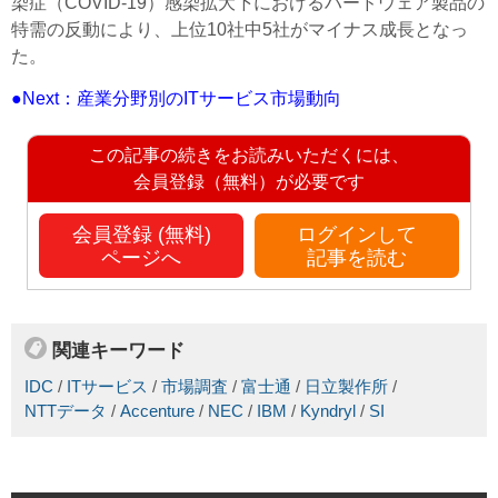
染症（COVID-19）感染拡大下におけるハードウェア製品の
特需の反動により、上位10社中5社がマイナス成長となっ
た。
●Next：産業分野別のITサービス市場動向
この記事の続きをお読みいただくには、
会員登録（無料）が必要です
会員登録 (無料)
ログインして
ページへ
記事を読む
関連キーワード
IDC
/
ITサービス
/
市場調査
/
富士通
/
日立製作所
/
NTTデータ
/
Accenture
/
NEC
/
IBM
/
Kyndryl
/
SI