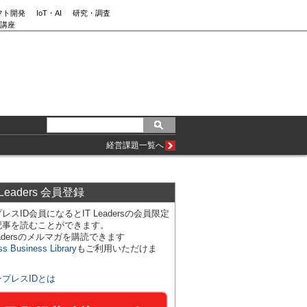
フト開発
IoT・AI
研究・調査
講座
経営課題一覧へ
 Leaders 会員登録
レスID会員になるとIT Leadersの会員限定
記事を読むことができます。
Leadersのメルマガを購読できます
ss Business Library
もご利用いただけま
ンプレスIDとは