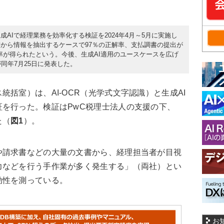
AIで経理業務を効率化する検証を2024年4月～5月に実施し
から情報を抽出するケースで97％の正解率、支払調書の提出が
現率が得られたという。今後、生成AI適用のユースケースを広げ
同年7月25日に発表した。
括室）は、AI-OCR（光学式文字認識）と生成AI
を行った。検証はPwC税理士法人の支援の下、
た（
図1
）。
請求書などの大量の文書から、経理担当者が目視
力などを行う手作業が多く発生する」（両社）とい
効性を測っている。
お