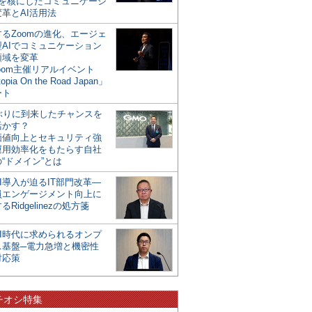
mを核にしたコミュニケーシ
革とAI活用法
るZoomの進化、エージェ
型AIでコミュニケーション
領域を変革
oom主催リアルイベント
opia On the Road Japan」
ート
年ぶりに到来したチャンスを
活かす？
価値向上とセキュリティ強
運用効率化をもたらす自社
“ドメイン”とは
I導入が迫るIT部門改革―
員エンゲージメント向上に
るRidgelinezの処方箋
AI時代に求められるオンプ
ス基盤─電力急増と機密性
対応策
チオシ特集