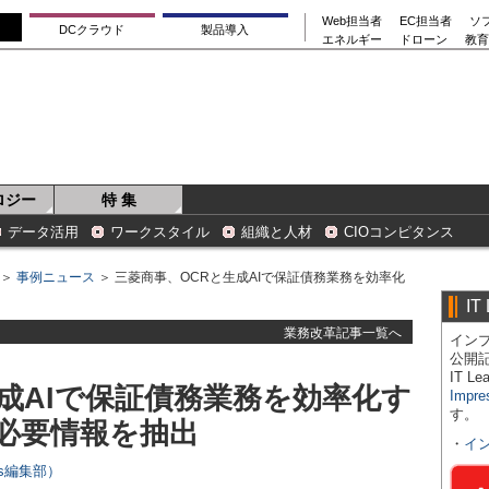
Web担当者
EC担当者
ソ
DCクラウド
製品導入
エネルギー
ドローン
教育
ロジー
特 集
データ活用
ワークスタイル
組織と人材
CIOコンピタンス
＞
事例ニュース
＞ 三菱商事、OCRと生成AIで保証債務業務を効率化
IT
業務改革記事一覧へ
インプ
公開
IT 
成AIで保証債務業務を効率化す
Impre
す。
で必要情報を抽出
・
イ
ers編集部）