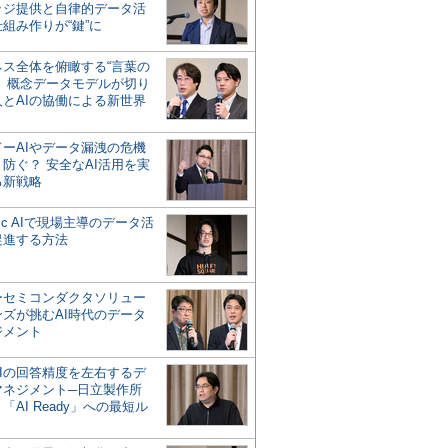
ッジ提供と自律的データ活
組み作りが“鍵”に
ネス全体を俯瞰する“言葉の
”、概念データモデルが切り
人とAIの協働による新世界
？
ドーAIやデータ漏洩の危機
防ぐ？ 安全なAI活用を実
る新戦略
ntic AIで現場主導のデータ活
促進する方法
ーセミコンダクタソリュー
ンズが挑むAI時代のデータ
ジメント
AIの回答精度を左右するデ
マネジメント─日立製作所
「AI Ready」への最短ル