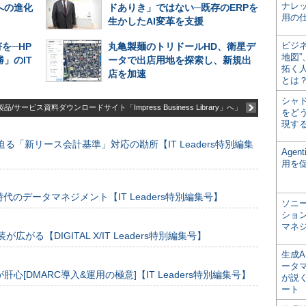
ナレ
への進化
ドありき」ではない─既存のERPを
用の仕
生かしたAI変革を支援
ビジ
を─HP
丸亀製麺のトリドールHD、衛星デ
地図
」のIT
ータで出店用地を探索し、新規出
拓く
店を加速
とは
シャ
品/サービス資料ダウンロードサイト「Impress Business Library」へ」
をどう
現す
る「新リース会計基準」対応の勘所【IT Leaders特別編集
Age
用を
のデータマネジメント【IT Leaders特別編集号】
ソニ
ショ
マネ
装が広がる【DIGITAL X/IT Leaders特別編集号】
生成
ータ
[DMARC導入&運用の極意]【IT Leaders特別編集号】
が説く
ート