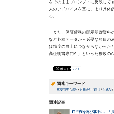
をそのままプロンプトに反映しても
人のアドバイスを基に、より具体
る。
また、保証債務の開示基礎資料の
など各種データから必要な項目の
は精度の向上につながらなかったと
高証明書専門AI」といった複数の
リスト
関連キーワード
三菱商事
/
経理
/
財務会計
/
商社
/
生成AI
/
関連記事
IT主権を再び掌中に、「