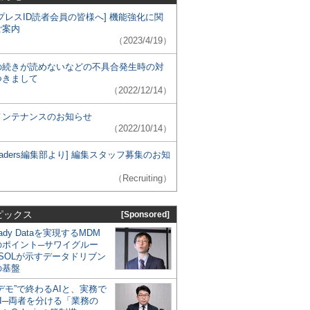
プレスID読者会員の皆様へ] 機能強化に関
ご案内
（2023/4/19）
の続きが読めないなどの不具合発生時の対
つきまして
（2022/12/14）
メンテナンスのお知らせ
（2022/10/14）
 Leaders編集部より] 編集スタッフ募集のお知
（Recruiting）
ピックス
[Sponsored]
eady Dataを実現するMDM
のポイント─サワイグルー
SOLが示すデータドリブン
の基盤
デモ”で終わるAIと、実務で
I─両者を分ける「業務の