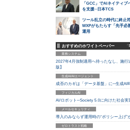
「GCC」でAIネイティブ
を支援─日本TCS
ツール乱立の時代に終止符
WXPがもたらす「先手必勝
運用
おすすめのホワイトペーパー
「製
業務システム
2027年4月強制適用へ待ったなし、施行迫
版】
生成AI/AIエージェント
成否のカギは「データ基盤」に─生成AI時代
フィジカルAI
AI/ロボット─Society 5.0に向けた社会実
メールセキュリティ
導入のみならず運用時の“ポリシー上げ”が肝心
ゼロトラスト戦略