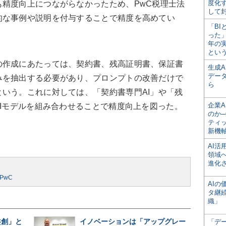
度化
精度向上につながらなかったため、PwC税理士法
して
的な事例や説明を付与することで精度を高めてい
「BI
った
年の
とい
作成にあたっては、契約書、残高証明書、保証書
生成
デー
みを抽出する必要があり、プロンプトの改善だけで
ら
いう。これに対しては、「契約書専門AI」や「残
企業A
AIモデルを組み合わせることで精度向上を図った。
のか─
ティ
新機
AI
領域
進化
PwC
AI
タ継
織」
共創」と
イノベーションは「アップグレー
「デ