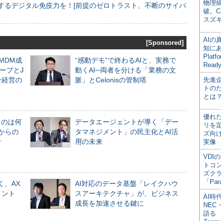
物理
するデジタル免疫力を！[前提のゼロトラスト、不断のサイバ
破。C
スズ
AI
[Sponsored]
知にある
Plat
るMDM成
“感動デモ”で終わるAIと、実務で
Read
ープとJ
動くAI─両者を分ける「業務の文
ン経営の
脈」とCelonisの管制塔
先進
トの
とは
優れ
ものは何
データエージェントが導く「デー
リを
からの
タマネジメント」の民主化とAI活
ズ向
計
用の未来
実像
VDI
トコ
ズク
「Par
く、AX
AI対応のデータ基盤「レイクハウ
メント
スアーキテクチャ」が、ビジネス
AI時
成長を加速させる鍵に
NEC・
語る