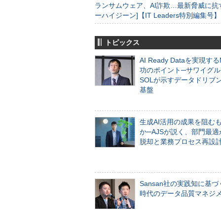
ランサムウェア、AI詐欺…最新脅威に抗
ーハイジーン]【IT Leaders特別編集号】
トピックス
AI Ready Dataを実現す
功のポイント─サワイグル
SOLが示すデータドリブ
基盤
生成AI活用の成果を阻む
か─AJSが説く、部門最適
脱却と業務プロセス再設
Sansan社の実践知に基づ
時代のデータ品質マネジ