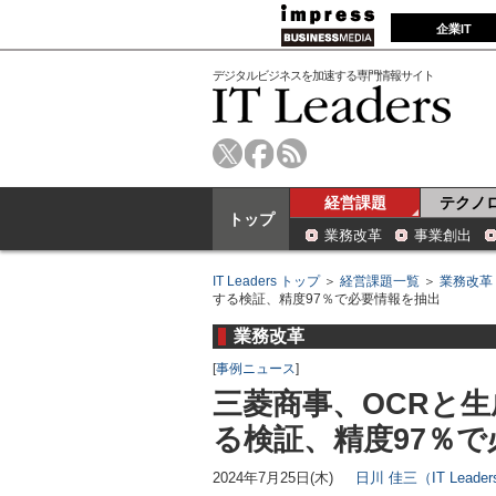
企業IT
デジタルビジネスを加速する専門情報サイト
経営課題
テクノ
トップ
業務改革
事業創出
IT Leaders トップ
＞
経営課題一覧
＞
業務改革
する検証、精度97％で必要情報を抽出
業務改革
[
事例ニュース
]
三菱商事、OCRと生
る検証、精度97％
2024年7月25日(木)
日川 佳三（IT Lead