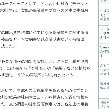
文脈」
のユースケースとして、問い合わせ対応（チャット
検証では、実際の保証債務プロセスの中に生成AI
生成
何か─
の脱
デー
の開示資料作成に必要になる保証債務に関する情
ータ
AI活
証残高など）を契約書や残高証明書などから抽出
作成した。
San
AX
ト
で必要な情報の抽出を実現した。さらに、税務申告
AI
って、請求書から「会社名」や「摘要」などの情報を
ウス
ネス
を判定し、98%の再現率が得られたという。
製造
適の
おいて、生成AIの回答精度を高めるためにプロン
の判定結果や社内マニュアルを検索して得た情報を
信託銀
また、支払調書の提出要否判定では、税法上の定義
リテ