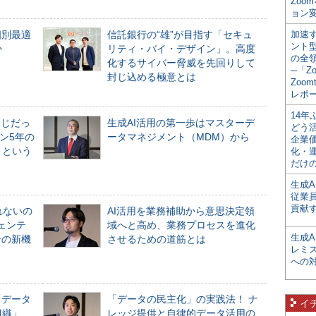
Zoo
ョン変
個別最適
信託銀行の“雄”が目指す「セキュ
加速す
ント
か
リティ・バイ・デザイン」。高度
の全
化するサイバー脅威を先回りして
─「Z
封じ込める極意とは
Zoomt
レポ
14
同じだっ
生成AI活用の第一歩はマスターデ
どう
ン5年の
ータマネジメント（MDM）から
企業
」という
化・
だけの
生成A
従業
貢献す
れないの
AI活用を業務補助から意思決定領
ジェンテ
域へと高め、業務プロセスを進化
生成
合の新機
させるための道筋とは
レミ
への
「データ
「データの民主化」の実践法！ ナ
イ
組織」
レッジ提供と自律的データ活用の