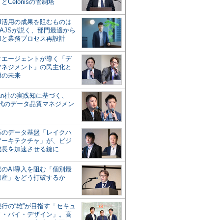
とCelonisの管制塔
AI活用の成果を阻むものは
AJSが説く、部門最適から
却と業務プロセス再設計
タエージェントが導く「デ
マネジメント」の民主化と
用の未来
san社の実践知に基づく、
時代のデータ品質マネジメン
対応のデータ基盤「レイクハ
アーキテクチャ」が、ビジ
成長を加速させる鍵に
業のAI導入を阻む「個別最
遺産」をどう打破するか
行の“雄”が目指す「セキュ
ィ・バイ・デザイン」。高