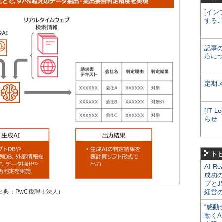
[イン
する
記事
応に
定期
[IT
らせ
ト
AI R
成功
プとJ
出典：PwC税理士法人）
経営
“感動
動くA