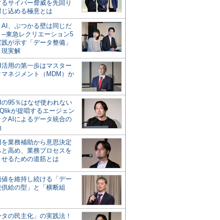
するサイバー脅威を先回り
封じ込める極意とは
とAI、ぶつかる壁は同じだ
」─東急レクリエーション5
実践が示す「データ整備」
う現実解
AI活用の第一歩はマスター
タマネジメント（MDM）か
Iの95％はなぜ使われない
Qlikが提唱するエージェン
ックAIによるデータ統合の
軸
活用を業務補助から意思決定
へと高め、業務プロセスを
させるための道筋とは
の価値を維持し続ける「デー
続供給の型」と「横断組
ータの民主化」の実践法！