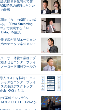
統合の限界を仮想化で突
ASE時代の飛躍に向けた
キの挑戦
の真価は「今この瞬間」の感
。「Data Streaming
form」で実現する「AI
y Data」を解説
企業で広がるAIエージェン
ためのデータマネジメント
？
たユーザー体験で業務アプ
定着させるエンタープライ
けノーコード開発ツールの
の導入コストを抑制！ コス
ンシャスなエンタープライ
ラスの仮想デスクトップ
allels RAS」とは
代の“基幹インフラ”へ──
NOT A HOTEL・DeNAが