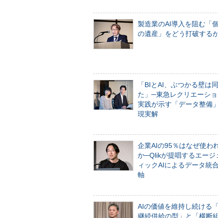
製造業のAI導入を阻む「
の遺産」をどう打破する
「BIとAI、ぶつかる壁は
た」─東急レクリエーショ
実践が示す「データ整備
現実解
企業AIの95％はなぜ使わ
か─Qlikが提唱するエー
ィックAIによるデータ統
軸
AIの価値を維持し続ける
継続供給の型」と「横断