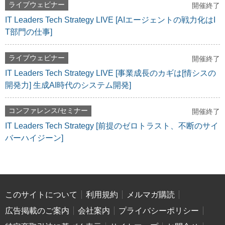
ライブウェビナー
開催終了
IT Leaders Tech Strategy LIVE [AIエージェントの戦力化はI
T部門の仕事]
ライブウェビナー
開催終了
IT Leaders Tech Strategy LIVE [事業成長のカギは[情シスの
開発力] 生成AI時代のシステム開発]
コンファレンス/セミナー
開催終了
IT Leaders Tech Strategy [前提のゼロトラスト、不断のサイ
バーハイジーン]
このサイトについて
利用規約
メルマガ購読
広告掲載のご案内
会社案内
プライバシーポリシー