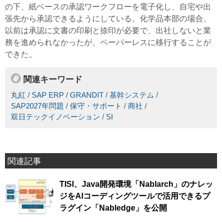
の下、紙ベースの承認ワークフローを電子化し、自宅や出
張先から承認できるようにしている。化学品本部の場合、
以前は承認に文書の印刷と捺印が必要で、出社しないと業
務を進められなかったが、ペーパーレスに移行することが
できた。
関連キーワード
丸紅
/
SAP ERP
/
GRANDIT
/
基幹システム
/
SAP2027年問題
/
保守・サポート
/
商社
/
双日テックイノベーション
/
SI
関連記事
TISI、Java開発環境「Nablarch」のナレッ
ジをAIコーディングツールで活用できるプ
ラグイン「Nabledge」を公開