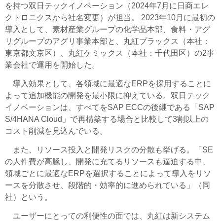
を持つ双日テックイノベーション（2024年7月に日商エレ
クトロニクスから社名変更）が担当。
2023年10月に最初の
導入として、素材産業グループの化学品本部、食料・アグ
リグループのアグリ事業本部と、丸紅プラックス（本社：
東京都文京区）、丸紅ケミックス（本社：千代田区）の2事
業会社で運用を開始した。
導入効果として、各領域に最適なERPを採用することに
よって追加機能の開発を最小限に抑えている。双日テック
イノベーションは、すべてをSAP ECCの後継である「SAP
S/4HANA Cloud」で再構築する場合と比較して3割以上の
コスト削減を見込んでいる。
また、リソース投入と開発リスクの分散も挙げる。「SE
の人件費が高騰し、開発に充てるリソースも逼迫する中、
領域ごとに最適なERPを選択することによって導入をリソ
ースを分散させ、段階的・効率的に進められている」（同
社）という。
ユーザーにとっての利便性の面では、丸紅は新システム