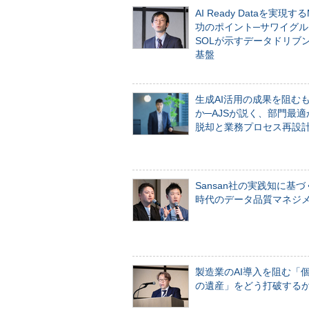
AI Ready Dataを実現す
功のポイント─サワイグル
SOLが示すデータドリブ
基盤
生成AI活用の成果を阻む
か─AJSが説く、部門最適
脱却と業務プロセス再設
Sansan社の実践知に基づ
時代のデータ品質マネジ
製造業のAI導入を阻む「
の遺産」をどう打破する