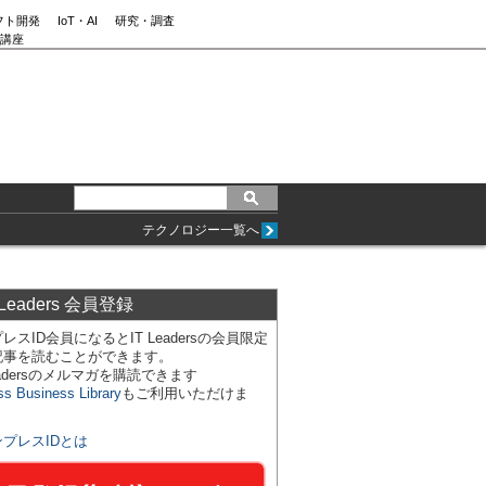
フト開発
IoT・AI
研究・調査
講座
テクノロジー一覧へ
 Leaders 会員登録
レスID会員になるとIT Leadersの会員限定
記事を読むことができます。
Leadersのメルマガを購読できます
ss Business Library
もご利用いただけま
ンプレスIDとは