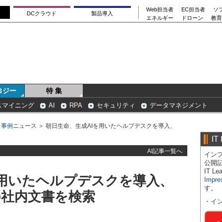
Web担当者
EC担当者
ソ
DCクラウド
製品導入
エネルギー
ドローン
教育
ロジー
特 集
スマイニング
AI
RPA
セキュリティ
データマネジメント
＞
事例ニュース
＞ 朝日生命、生成AIを用いたヘルプデスクを導入、
IT
AI記事一覧へ
インプ
公開
IT 
を用いたヘルプデスクを導入、
Impre
す。
超の社内文書を検索
・
イ