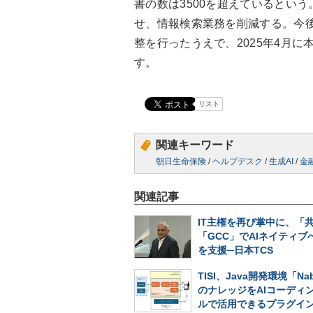
書の数は3500を超えているとい
せ、情報検索業務を削減する。今
整を行ったうえで、2025年4月に
す。
リスト
関連キーワード
朝日生命保険
/
ヘルプデスク
/
生成AI
/
金
関連記事
IT主権を再び掌中に、「
「GCC」でAIネイティブ
を支援─日本TCS
TISI、Java開発環境「Nab
のナレッジをAIコーディ
ルで活用できるプラグイ