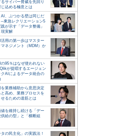
するサイバー脅威を先回り
封じ込める極意とは
とAI、ぶつかる壁は同じだ
」─東急レクリエーション5
実践が示す「データ整備」
う現実解
AI活用の第一歩はマスター
タマネジメント（MDM）か
Iの95％はなぜ使われない
Qlikが提唱するエージェン
ックAIによるデータ統合の
軸
活用を業務補助から意思決定
へと高め、業務プロセスを
させるための道筋とは
の価値を維持し続ける「デー
続供給の型」と「横断組
ータの民主化」の実践法！