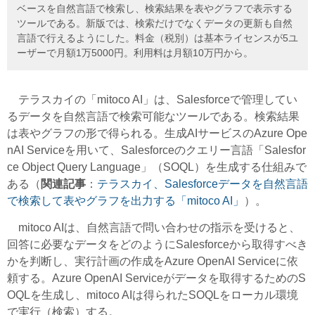
ベースを自然言語で検索し、検索結果を表やグラフで表示する
ツールである。新版では、検索だけでなくデータの更新も自然
言語で行えるようにした。料金（税別）は基本ライセンスが5ユ
ーザーで月額1万5000円。利用料は月額10万円から。
テラスカイの「mitoco AI」は、Salesforceで管理してい
るデータを自然言語で検索可能なツールである。検索結果
は表やグラフの形で得られる。生成AIサービスのAzure Ope
nAI Serviceを用いて、Salesforceのクエリー言語「Salesfor
ce Object Query Language」（SOQL）を生成する仕組みで
ある（
関連記事
：
テラスカイ、Salesforceデータを自然言語
で検索して表やグラフを出力する「mitoco AI」
）。
mitoco AIは、自然言語で問い合わせの指示を受けると、
回答に必要なデータをどのようにSalesforceから取得すべき
かを判断し、実行計画の作成をAzure OpenAI Serviceに依
頼する。Azure OpenAI Serviceがデータを取得するためのS
OQLを生成し、mitoco AIは得られたSOQLをローカル環境
で実行（検索）する。