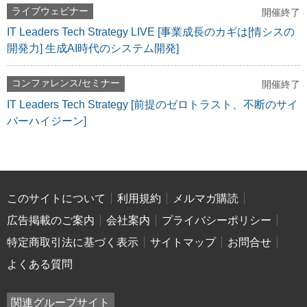
ライブウェビナー
開催終了
IT Leaders Tech Strategy LIVE [事業成長のカギは[情シスの
開発力] 生成AI時代のシステム開発]
コンファレンス/セミナー
開催終了
IT Leaders Tech Strategy [前提のゼロトラスト、不断のサイ
バーハイジーン]
このサイトについて
利用規約
メルマガ購読
広告掲載のご案内
会社案内
プライバシーポリシー
特定商取引法に基づく表示
サイトマップ
お問合せ
よくある質問
関連グループサイト