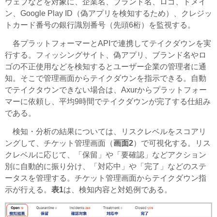
ウェブなどを対象に、企業名、ブランド名、ロゴ、ドメイ
ン、Google Play ID（偽アプリを検知するため）、クレジッ
トカード番号の銀行識別番号（先頭6桁）を監視する。
各プラットフォーマーとAPIで連携してテイクダウンを実
行する。フィッシングサイト、偽アプリ、ブランド名やロ
ゴの不正使用などを検知するとユーザー企業の管理者に通
知。そこで管理画面からテイクダウンを指示できる。自動
でテイクタウンできない場合は、Axurからプラットフォー
マーに依頼し、平均9時間でテイクダウンが完了する仕組み
である。
検知・分析の結果については、リスクレベルをスコアリ
ングして、チケット管理画面（
画面2
）で可視化する。リス
クレベルに応じて、「保留」や「要確認」などアクション
別に自動的に振り分け、「対応中」や「完了」などのステ
ータスを管理する。チケット管理画面からテイクダウン指
示が行える。
表1
は、検知内容と対処例である。