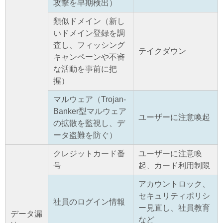
攻撃を早期検出）
類似ドメイン（新し
いドメイン登録を調
査し、フィッシング
テイクダウン
キャンペーンや不審
な活動を事前に把
握）
マルウェア（Trojan-
Banker型マルウェア
ユーザーに注意喚起
の拡散を監視し、デ
ータ盗難を防ぐ）
クレジットカード番
ユーザーに注意喚
号
起、カード利用制限
アカウントロック、
セキュリティポリシ
社員のログイン情報
ー見直し、社員教育
データ漏
など