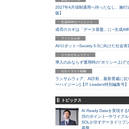
2027年4月強制適用へ待ったなし、施行迫
版】
生成AI/AIエージェント
成否のカギは「データ基盤」に─生成AI時代
フィジカルAI
AI/ロボット─Society 5.0に向けた社会実
メールセキュリティ
導入のみならず運用時の“ポリシー上げ”が肝心
ゼロトラスト戦略
ランサムウェア、AI詐欺…最新脅威に抗
ーハイジーン]【IT Leaders特別編集号】
トピックス
AI Ready Dataを実現す
功のポイント─サワイグル
SOLが示すデータドリブ
基盤