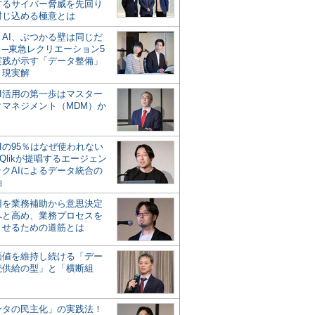
するサイバー脅威を先回り
封じ込める極意とは
とAI、ぶつかる壁は同じだ
」─東急レクリエーション5
実践が示す「データ整備」
う現実解
AI活用の第一歩はマスター
タマネジメント（MDM）か
Iの95％はなぜ使われない
Qlikが提唱するエージェン
ックAIによるデータ統合の
軸
活用を業務補助から意思決定
へと高め、業務プロセスを
させるための道筋とは
の価値を維持し続ける「デー
続供給の型」と「横断組
ータの民主化」の実践法！