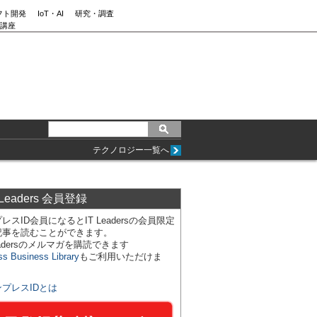
フト開発
IoT・AI
研究・調査
講座
テクノロジー一覧へ
 Leaders 会員登録
レスID会員になるとIT Leadersの会員限定
記事を読むことができます。
Leadersのメルマガを購読できます
ss Business Library
もご利用いただけま
ンプレスIDとは