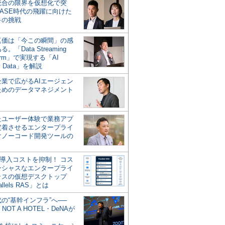
統合の限界を仮想化で突
ASE時代の飛躍に向けた
キの挑戦
の真価は「今この瞬間」の感
。「Data Streaming
form」で実現する「AI
y Data」を解説
企業で広がるAIエージェン
ためのデータマネジメント
？
たユーザー体験で業務アプ
定着させるエンタープライ
けノーコード開発ツールの
の導入コストを抑制！ コス
ンシャスなエンタープライ
ラスの仮想デスクトップ
allels RAS」とは
代の“基幹インフラ”へ──
NOT A HOTEL・DeNAが