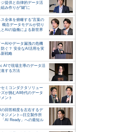
ッジ提供と自律的データ活
組み作りが“鍵”に
ネス全体を俯瞰する“言葉の
”、概念データモデルが切り
人とAIの協働による新世界
？
ドーAIやデータ漏洩の危機
防ぐ？ 安全なAI活用を実
る新戦略
ntic AIで現場主導のデータ活
促進する方法
ーセミコンダクタソリュー
ンズが挑むAI時代のデータ
ジメント
AIの回答精度を左右するデ
マネジメント─日立製作所
「AI Ready」への最短ル