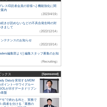
プレスID読者会員の皆様へ] 機能強化に関
ご案内
（2023/4/19）
の続きが読めないなどの不具合発生時の対
つきまして
（2022/12/14）
メンテナンスのお知らせ
（2022/10/14）
 Leaders編集部より] 編集スタッフ募集のお知
（Recruiting）
ピックス
[Sponsored]
eady Dataを実現するMDM
のポイント─サワイグルー
SOLが示すデータドリブン
の基盤
デモ”で終わるAIと、実務で
I─両者を分ける「業務の