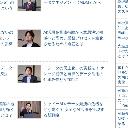
物理
ン5年の
ータマネジメント（MDM）から
破。C
」という
スズ
AI
知にある
れないの
AI活用を業務補助から意思決定領
Plat
Read
ジェンテ
域へと高め、業務プロセスを進化
合の新機
させるための道筋とは
先進
トの
とは
優れ
「データ
「データの民主化」の実践法！ ナ
リを
組織」
レッジ提供と自律的データ活用の
ズ向
仕組み作りが“鍵”に
実像
VDI
トコ
ズク
言葉の地
シャドーAIやデータ漏洩の危機を
「Par
切り拓く
どう防ぐ？ 安全なAI活用を実現す
AI時
界とは？
る新戦略
NEC・
語る