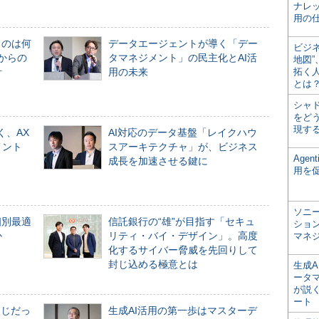
ナレ
用の仕
ものは何
データエージェントが導く「デー
ビジ
からの
タマネジメント」の民主化とAI活
地図
計
用の未来
拓く
とは
シャ
をどう
現す
く、AX
AI対応のデータ基盤「レイクハウ
メント
スアーキテクチャ」が、ビジネス
Age
成長を加速させる鍵に
用を
ソニ
個別最適
信託銀行の“雄”が目指す「セキュ
ショ
か
リティ・バイ・デザイン」。高度
マネ
化するサイバー脅威を先回りして
封じ込める極意とは
生成
ータ
が説く
ート
同じだっ
生成AI活用の第一歩はマスターデ