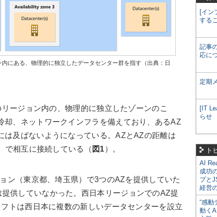
[イン
する
記事
応に
ョン内にある、物理的に独立したデータセンター群を指す（出典：日
定期
ーのリージョン内の、物理的に独立したゾーンのこ
[IT
らせ
冷却、ネットワークインフラを備えており、あるAZ
には及ばないようになっている。AZとAZの距離は
m）で相互に接続している（
図1
）。
ト
AI R
成功
ジョン（東京都、埼玉県）で3つのAZを提供していた
プとJ
経営
は提供していなかった。西日本リージョンでのAZ提
“感動
ロソフトは西日本に複数の新しいデータセンターを設立
動くA