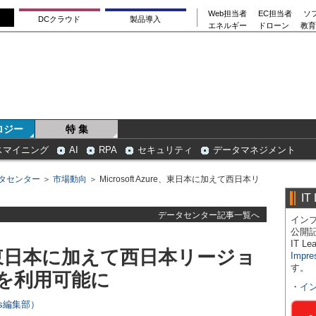
Web担当者
EC担当者
ソ
DCクラウド
製品導入
エネルギー
ドローン
教育
ロジー
特 集
スマイニング
AI
RPA
セキュリティ
データマネジメント
タセンター
＞
市場動向
＞ Microsoft Azure、東日本に加えて西日本リ
IT
データセンター記事一覧へ
インプ
公開
IT 
ure、東日本に加えて西日本リージョ
Impre
す。
を利用可能に
・
イ
ers編集部）