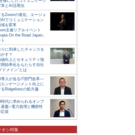
mを核にしたコミュニケーシ
革とAI活用法
るZoomの進化、エージェ
型AIでコミュニケーション
領域を変革
oom主催リアルイベント
opia On the Road Japan」
ート
年ぶりに到来したチャンスを
活かす？
価値向上とセキュリティ強
運用効率化をもたらす自社
“ドメイン”とは
I導入が迫るIT部門改革―
員エンゲージメント向上に
るRidgelinezの処方箋
AI時代に求められるオンプ
ス基盤─電力急増と機密性
対応策
チオシ特集