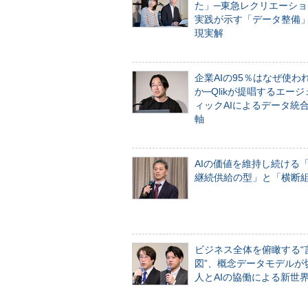
た」─東急レクリエーショ
実践が示す「データ整備
現実解
企業AIの95％はなぜ使わ
か─Qlikが提唱するエー
ィックAIによるデータ統
軸
AIの価値を維持し続ける
継続供給の型」と「横断
ビジネス全体を俯瞰する“
図”、概念データモデルが
人とAIの協働による新世