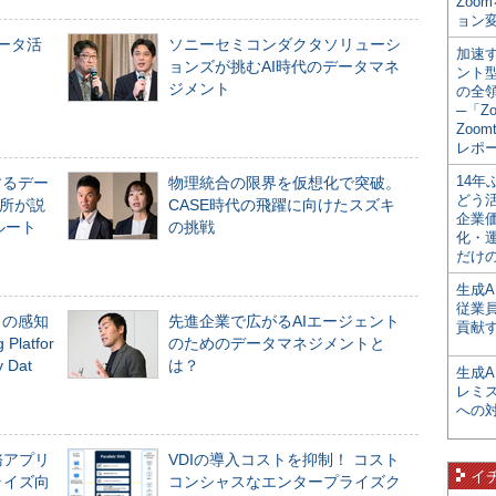
Zoo
ョン変
データ活
ソニーセミコンダクタソリューシ
加速す
ョンズが挑むAI時代のデータマネ
ント
ジメント
の全
─「Z
Zoomt
レポ
14
するデー
物理統合の限界を仮想化で突破。
どう
所が説
CASE時代の飛躍に向けたスズキ
企業
ルート
の挑戦
化・
だけの
生成A
従業
」の感知
先進企業で広がるAIエージェント
貢献す
Platfor
のためのデータマネジメントと
Dat
は？
生成
レミ
への
務アプリ
VDIの導入コストを抑制！ コスト
イ
ライズ向
コンシャスなエンタープライズク