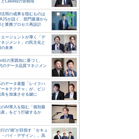
とCelonisの管制塔
AI活用の成果を阻むものは
AJSが説く、部門最適から
却と業務プロセス再設計
タエージェントが導く「デ
マネジメント」の民主化と
用の未来
san社の実践知に基づく、
時代のデータ品質マネジメン
対応のデータ基盤「レイクハ
アーキテクチャ」が、ビジ
成長を加速させる鍵に
業のAI導入を阻む「個別最
遺産」をどう打破するか
行の“雄”が目指す「セキュ
ィ・バイ・デザイン」。高