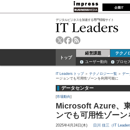
企業IT
デジタルビジネスを加速する専門情報サイト
経営課題
テクノ
トップ
ユーザー動向
プロセ
IT Leaders トップ
＞
テクノロジー一覧
＞
デー
ージョンでも可用性ゾーンを利用可能に
データセンター
[
市場動向
]
Microsoft Az
ンでも可用性ゾーン
2025年4月24日(木)
日川 佳三（IT Lead