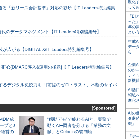
度化
して
る「新リース会計基準」対応の勘所【IT Leaders特別編集
「BI
った
年の
のデータマネジメント【IT Leaders特別編集号】
とい
生成
デー
装が広がる【DIGITAL X/IT Leaders特別編集号】
ら
企業A
[DMARC導入&運用の極意]【IT Leaders特別編集号】
のか─
ティ
新機
するデジタル免疫力を！[前提のゼロトラスト、不断のサイバ
AI
領域
進化
[Sponsored]
AI
タ継
るMDM成
“感動デモ”で終わるAIと、実務で
織」
ープとJ
動くAI─両者を分ける「業務の文
ン経営の
脈」とCelonisの管制塔
「デ