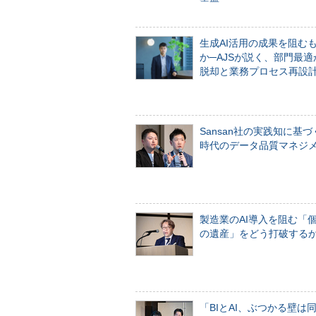
生成AI活用の成果を阻む
か─AJSが説く、部門最適
脱却と業務プロセス再設
Sansan社の実践知に基づ
時代のデータ品質マネジ
製造業のAI導入を阻む「
の遺産」をどう打破する
「BIとAI、ぶつかる壁は