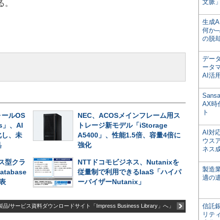
文脈」
る。
生成
何か─
の脱
デー
ータ
AI活
San
AX
ト
ールOS
NEC、ACOSメインフレーム用ス
es」、AI
トレージ新モデル「iStorage
AI
化し、未
A5400」、性能1.5倍、容量4倍に
ウス
処
強化
ネス
ス型クラ
NTTドコモビジネス、Nutanixを
製造
atabase
従量制で利用できるIaaS「ハイパ
適の
発表
ーバイザーNutanix」
信託銀
品/サービス資料ダウンロードサイト「Impress Business Library」へ」
リテ