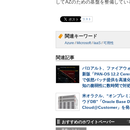
してAZのための基盤を整備してい
リスト
関連キーワード
Azure
/
Microsoft
/
IaaS
/
可用性
関連記事
パロアルト、ファイアウォ
新版「PAN-OS 12.2 Cer
で仮想パッチ提供を高速
知の脆弱性に数時間で対
米オラクル、“オンプレミ
ウドDB”「Oracle Base D
Cloud@Customer」を
おすすめのホワイトペーパー
「製
業務システム