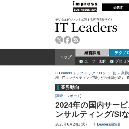
企業IT
デジタルビジネスを加速する専門情報サイト
経営課題
テクノ
トップ
ユーザー動向
プロセ
IT Leaders トップ
＞
テクノロジー一覧
＞
業界
増、ITコンサルティング/SIなどの好調が続く─I
業界動向
[
調査・レポート
]
2024年の国内サービ
ンサルティング/SI
2025年6月24日(火)
IT Leaders編集部