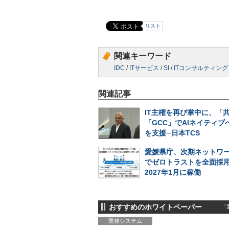
リスト
関連キーワード
IDC
/
ITサービス
/
SI
/
ITコンサルティング
関連記事
IT主権を再び掌中に、「
「GCC」でAIネイティブ
を支援─日本TCS
愛媛県庁、次期ネットワ
でゼロトラストを全面採
2027年1月に稼働
おすすめのホワイトペーパー
「製
業務システム