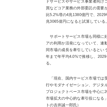
ドサービスやサービス事業者向けコ
買などコア業務の外部委託の需要が
比5.2%増の4兆1380億円で、20
兆3065億円になると試算している
サポートサービス市場も同様に好
アの利用か活発になっていて、連
同市場の成長を牽引しているという。2
年まで年平均4.0%で推移し、20
る。
「現在、国内サービス市場では受
行やモダナイゼーション、デジタ
プロジェクトベース市場を中心に2
市場拡大の中心的な牽引役になる」（同社
トの吉井誠一郎氏）