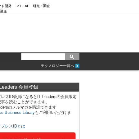
フト開発
IoT・AI
研究・調査
講座
テクノロジー一覧へ
 Leaders 会員登録
レスID会員になるとIT Leadersの会員限定
記事を読むことができます。
Leadersのメルマガを購読できます
ss Business Library
もご利用いただけま
ンプレスIDとは