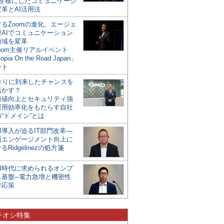
mを核にしたコミュニケーシ
革とAI活用法
るZoomの進化、エージェ
型AIでコミュニケーション
領域を変革
oom主催リアルイベント
opia On the Road Japan」
ート
年ぶりに到来したチャンスを
活かす？
価値向上とセキュリティ強
運用効率化をもたらす自社
“ドメイン”とは
I導入が迫るIT部門改革―
員エンゲージメント向上に
るRidgelinezの処方箋
AI時代に求められるオンプ
ス基盤─電力急増と機密性
対応策
チオシ特集