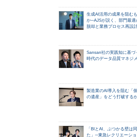
生成AI活用の成果を阻む
か─AJSが説く、部門最適
脱却と業務プロセス再設
Sansan社の実践知に基づ
時代のデータ品質マネジ
製造業のAI導入を阻む「
の遺産」をどう打破する
「BIとAI、ぶつかる壁は
た」─東急レクリエーショ