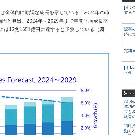
[イン
は全体的に順調な成長を示している。2024年の市
する
6億円と算出。2024年～2029年まで年間平均成長率
9年には12兆1651億円に達すると予測している（
図
記事
応に
定期
[IT
らせ
ト
AI R
成功
プとJ
経営
“感動
動くA