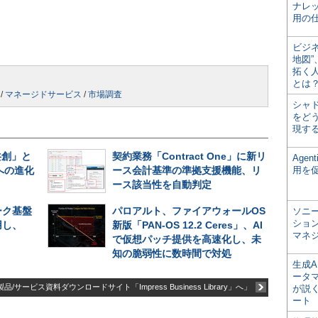
ナレ
用の仕
ビジ
地図
拓く
とは
/
マネージドサービス
/
市場調査
シャ
をどう
現す
共創」と
契約業務「Contract One」に新リ
Age
への進化
ース会計基準の準拠支援機能、リ
用を
ース該当性を自動判定
ーク基盤
パロアルト、ファイアウォールOS
ソニ
ショ
用し、
新版「PAN-OS 12.2 Ceres」、AI
マネ
で仮想パッチ提供を高速化し、未
知の脆弱性に数時間で対処
生成
ータ
品/サービス資料ダウンロードサイト「Impress Business Library」へ」
が説く
ート