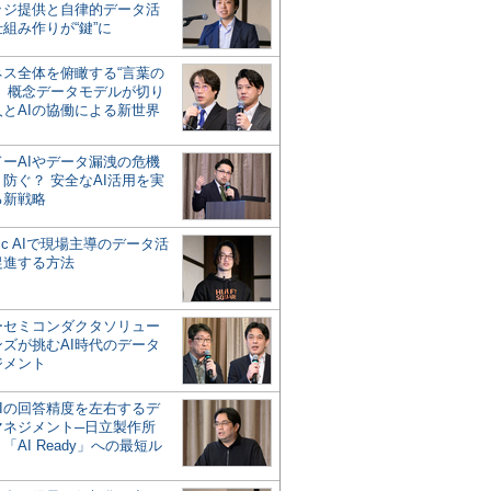
ッジ提供と自律的データ活
組み作りが“鍵”に
ネス全体を俯瞰する“言葉の
”、概念データモデルが切り
人とAIの協働による新世界
？
ドーAIやデータ漏洩の危機
防ぐ？ 安全なAI活用を実
る新戦略
ntic AIで現場主導のデータ活
促進する方法
ーセミコンダクタソリュー
ンズが挑むAI時代のデータ
ジメント
AIの回答精度を左右するデ
マネジメント─日立製作所
「AI Ready」への最短ル