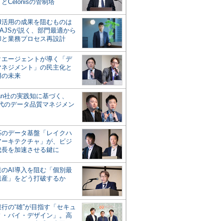
とCelonisの管制塔
AI活用の成果を阻むものは
AJSが説く、部門最適から
却と業務プロセス再設計
タエージェントが導く「デ
マネジメント」の民主化と
用の未来
san社の実践知に基づく、
時代のデータ品質マネジメン
対応のデータ基盤「レイクハ
アーキテクチャ」が、ビジ
成長を加速させる鍵に
業のAI導入を阻む「個別最
遺産」をどう打破するか
行の“雄”が目指す「セキュ
ィ・バイ・デザイン」。高