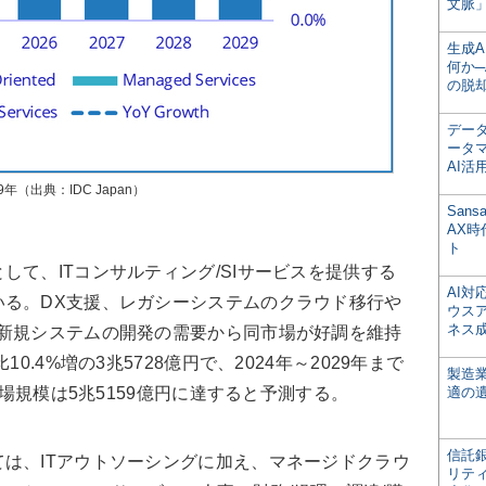
文脈」
生成
何か─
の脱
デー
ータ
AI活
年（出典：IDC Japan）
San
AX
ト
て、ITコンサルティング/SIサービスを提供する
AI
いる。DX支援、レガシーシステムのクラウド移行や
ウス
ネス
た新規システムの開発の需要から同市場が好調を維持
0.4%増の3兆5728億円で、2024年～2029年まで
製造
市場規模は5兆5159億円に達すると予測する。
適の
信託銀
は、ITアウトソーシングに加え、マネージドクラウ
リテ