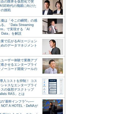
統合の限界を仮想化で突
ASE時代の飛躍に向けた
キの挑戦
の真価は「今この瞬間」の感
。「Data Streaming
form」で実現する「AI
y Data」を解説
企業で広がるAIエージェン
ためのデータマネジメント
？
たユーザー体験で業務アプ
定着させるエンタープライ
けノーコード開発ツールの
の導入コストを抑制！ コス
ンシャスなエンタープライ
ラスの仮想デスクトップ
allels RAS」とは
代の“基幹インフラ”へ──
NOT A HOTEL・DeNAが