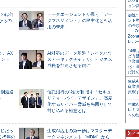
Zoo
ョン変
ものは何
データエージェントが導く「デー
加速す
からの
タマネジメント」の民主化とAI活
ント
の全
計
用の未来
─「Z
Zoomt
レポ
14
く、AX
AI対応のデータ基盤「レイクハウ
どう
メント
スアーキテクチャ」が、ビジネス
企業
成長を加速させる鍵に
化・
だけの
生成A
従業
個別最適
信託銀行の“雄”が目指す「セキュ
貢献す
か
リティ・バイ・デザイン」。高度
化するサイバー脅威を先回りして
生成
レミ
封じ込める極意とは
への
同じだっ
生成AI活用の第一歩はマスターデ
イ
ン5年の
ータマネジメント（MDM）から