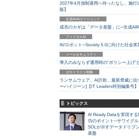
2027年4月強制適用へ待ったなし、施行迫
版】
生成AI/AIエージェント
成否のカギは「データ基盤」に─生成AI時代
フィジカルAI
AI/ロボット─Society 5.0に向けた社会実
メールセキュリティ
導入のみならず運用時の“ポリシー上げ”が肝心
ゼロトラスト戦略
ランサムウェア、AI詐欺…最新脅威に抗
ーハイジーン]【IT Leaders特別編集号】
トピックス
AI Ready Dataを実現す
功のポイント─サワイグル
SOLが示すデータドリブ
基盤