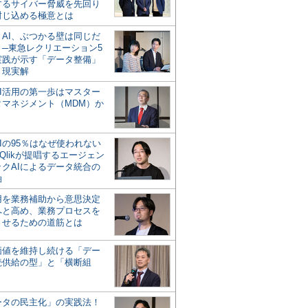
するサイバー脅威を先回り
封じ込める極意とは
とAI、ぶつかる壁は同じだ
」─東急レクリエーション5
実践が示す「データ整備」
う現実解
AI活用の第一歩はマスター
タマネジメント（MDM）か
Iの95％はなぜ使われない
Qlikが提唱するエージェン
ックAIによるデータ統合の
軸
活用を業務補助から意思決定
へと高め、業務プロセスを
させるための道筋とは
の価値を維持し続ける「デー
続供給の型」と「横断組
ータの民主化」の実践法！