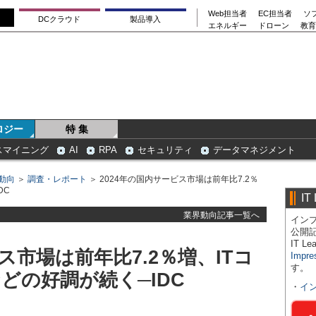
Web担当者
EC担当者
ソ
DCクラウド
製品導入
エネルギー
ドローン
教育
ロジー
特 集
スマイニング
AI
RPA
セキュリティ
データマネジメント
動向
＞
調査・レポート
＞ 2024年の国内サービス市場は前年比7.2％
DC
IT
業界動向記事一覧へ
インプ
公開
IT 
ス市場は前年比7.2％増、ITコ
Impre
す。
などの好調が続く─IDC
・
イ