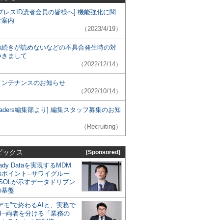
プレスID読者会員の皆様へ] 機能強化に関
ご案内
（2023/4/19）
の続きが読めないなどの不具合発生時の対
つきまして
（2022/12/14）
メンテナンスのお知らせ
（2022/10/14）
 Leaders編集部より] 編集スタッフ募集のお知
（Recruiting）
ピックス
[Sponsored]
eady Dataを実現するMDM
のポイント─サワイグルー
SOLが示すデータドリブン
の基盤
デモ”で終わるAIと、実務で
I─両者を分ける「業務の