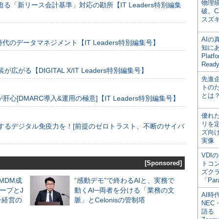
物理
る「新リース会計基準」対応の勘所【IT Leaders特別編集
破。C
スズ
AI
のデータマネジメント【IT Leaders特別編集号】
知にある
Plat
Read
装が広がる【DIGITAL X/IT Leaders特別編集号】
先進
トの
とは
[DMARC導入&運用の極意]【IT Leaders特別編集号】
優れ
リを
するデジタル免疫力を！[前提のゼロトラスト、不断のサイバ
ズ向
実像
VDI
[Sponsored]
トコ
ズク
るMDM成
“感動デモ”で終わるAIと、実務で
「Par
ープとJ
動くAI─両者を分ける「業務の文
AI時
ン経営の
脈」とCelonisの管制塔
NEC・
語る