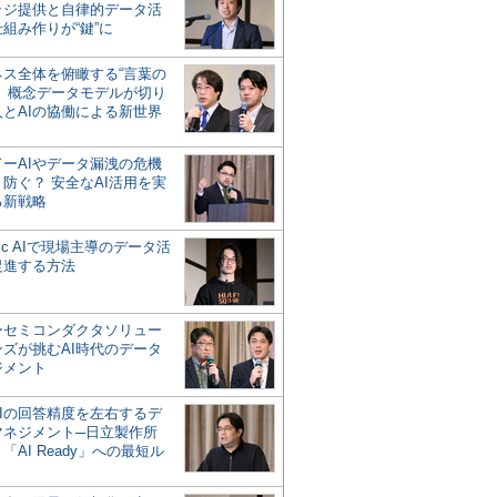
ッジ提供と自律的データ活
組み作りが“鍵”に
ネス全体を俯瞰する“言葉の
”、概念データモデルが切り
人とAIの協働による新世界
？
ドーAIやデータ漏洩の危機
防ぐ？ 安全なAI活用を実
る新戦略
ntic AIで現場主導のデータ活
促進する方法
ーセミコンダクタソリュー
ンズが挑むAI時代のデータ
ジメント
AIの回答精度を左右するデ
マネジメント─日立製作所
「AI Ready」への最短ル