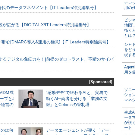
ナレ
のデータマネジメント【IT Leaders特別編集号】
用の仕
ビジ
装が広がる【DIGITAL X/IT Leaders特別編集号】
地図
拓く
とは
[DMARC導入&運用の極意]【IT Leaders特別編集号】
シャ
をどう
現す
するデジタル免疫力を！[前提のゼロトラスト、不断のサイバ
Age
用を
[Sponsored]
ソニ
るMDM成
“感動デモ”で終わるAIと、実務で
ショ
ープとJ
動くAI─両者を分ける「業務の文
マネ
ン経営の
脈」とCelonisの管制塔
生成
ータ
が説く
ート
ものは何
データエージェントが導く「デー