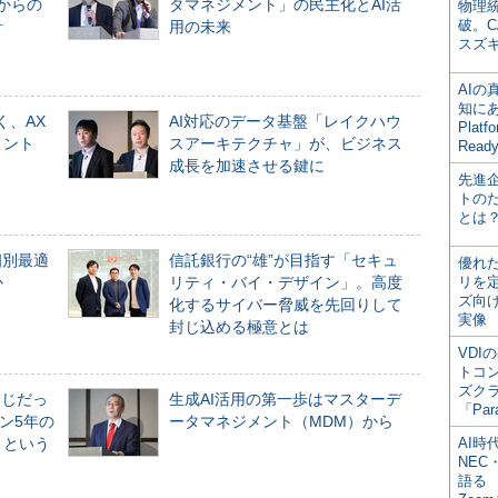
からの
タマネジメント」の民主化とAI活
物理
破。C
計
用の未来
スズ
AI
知にある
く、AX
AI対応のデータ基盤「レイクハウ
Plat
メント
スアーキテクチャ」が、ビジネス
Read
成長を加速させる鍵に
先進
トの
とは
個別最適
信託銀行の“雄”が目指す「セキュ
優れ
か
リティ・バイ・デザイン」。高度
リを
ズ向
化するサイバー脅威を先回りして
実像
封じ込める極意とは
VDI
トコ
ズク
同じだっ
生成AI活用の第一歩はマスターデ
「Par
ン5年の
ータマネジメント（MDM）から
」という
AI時
NEC・
語る