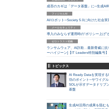
成否のカギは「データ基盤」に─生成AI時代
フィジカルAI
AI/ロボット─Society 5.0に向けた社会実
メールセキュリティ
導入のみならず運用時の“ポリシー上げ”が肝心
ゼロトラスト戦略
ランサムウェア、AI詐欺…最新脅威に抗
ーハイジーン]【IT Leaders特別編集号】
トピックス
AI Ready Dataを実現す
功のポイント─サワイグル
SOLが示すデータドリブ
基盤
生成AI活用の成果を阻む