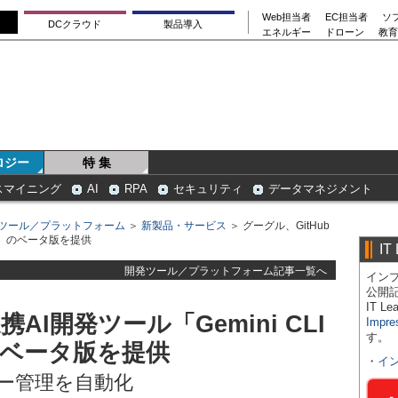
Web担当者
EC担当者
ソ
DCクラウド
製品導入
エネルギー
ドローン
教育
ロジー
特 集
スマイニング
AI
RPA
セキュリティ
データマネジメント
ツール／プラットフォーム
＞
新製品・サービス
＞ グーグル、GitHub
ions」のベータ版を提供
IT
開発ツール／プラットフォーム記事一覧へ
インプ
公開
IT 
携AI開発ツール「Gemini CLI
Impre
す。
s」のベータ版を提供
・
イ
ー管理を自動化