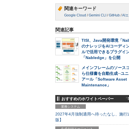
関連キーワード
Google Cloud
/
Gemini CLI
/
GitHub
/
AI
関連記事
TISI、Java開発環境「Nab
のナレッジをAIコーディ
ルで活用できるプラグイ
「Nabledge」を公開
メインフレームのソース
ら仕様書を自動生成─ユニ
アール「Software Asset
Maintenance」
おすすめのホワイトペーパー
「製
業務システム
2027年4月強制適用へ待ったなし、施行迫
版】
生成AI/AIエージェント