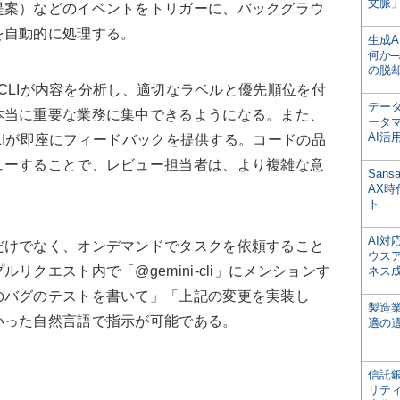
文脈」
提案）などのイベントをトリガーに、バックグラウ
を自動的に処理する。
生成
何か─
の脱
 CLIが内容を分析し、適切なラベルと優先順位を付
デー
本当に重要な業務に集中できるようになる。また、
ータ
AI活
 CLIが即座にフィードバックを提供する。コードの品
ューすることで、レビュー担当者は、より複雑な意
San
AX
ト
AI
けでなく、オンデマンドでタスクを依頼すること
ウス
リクエスト内で「@gemini-cli」にメンションす
ネス
のバグのテストを書いて」「上記の変更を実装し
製造
いった自然言語で指示が可能である。
適の
信託銀
リテ