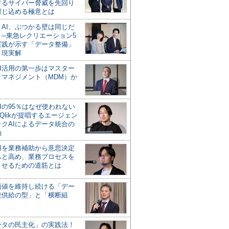
するサイバー脅威を先回り
封じ込める極意とは
とAI、ぶつかる壁は同じだ
」─東急レクリエーション5
実践が示す「データ整備」
う現実解
AI活用の第一歩はマスター
タマネジメント（MDM）か
Iの95％はなぜ使われない
Qlikが提唱するエージェン
ックAIによるデータ統合の
軸
活用を業務補助から意思決定
へと高め、業務プロセスを
させるための道筋とは
の価値を維持し続ける「デー
続供給の型」と「横断組
ータの民主化」の実践法！