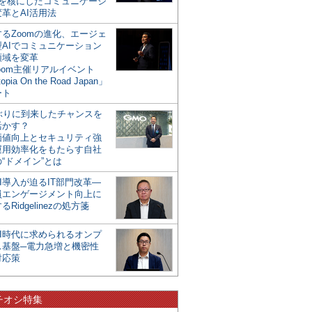
mを核にしたコミュニケーシ
革とAI活用法
るZoomの進化、エージェ
型AIでコミュニケーション
領域を変革
oom主催リアルイベント
opia On the Road Japan」
ート
年ぶりに到来したチャンスを
活かす？
価値向上とセキュリティ強
運用効率化をもたらす自社
“ドメイン”とは
I導入が迫るIT部門改革―
員エンゲージメント向上に
るRidgelinezの処方箋
AI時代に求められるオンプ
ス基盤─電力急増と機密性
対応策
チオシ特集