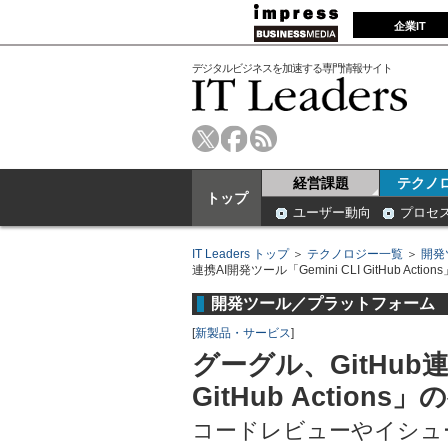
企業IT
デジタルビジネスを加速する専門情報サイト
経営課題
テクノ
トップ
ユーザー動向
プロセ
IT Leaders トップ
＞
テクノロジー一覧
＞
開発
連携AI開発ツール「Gemini CLI GitHub Act
開発ツール／プラットフォーム
[
新製品・サービス
]
グーグル、GitHub連
GitHub Action
コードレビューやイシュ