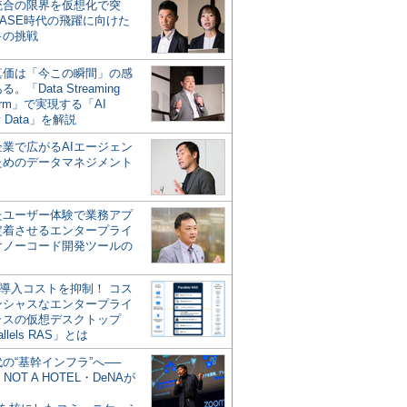
統合の限界を仮想化で突
ASE時代の飛躍に向けた
キの挑戦
の真価は「今この瞬間」の感
。「Data Streaming
form」で実現する「AI
y Data」を解説
企業で広がるAIエージェン
ためのデータマネジメント
？
たユーザー体験で業務アプ
定着させるエンタープライ
けノーコード開発ツールの
の導入コストを抑制！ コス
ンシャスなエンタープライ
ラスの仮想デスクトップ
allels RAS」とは
代の“基幹インフラ”へ──
NOT A HOTEL・DeNAが