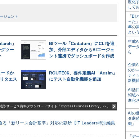
度化
して
「BI
エージェント
った
年の
とい
生成
larch」
BIツール「Codatum」にCLIを追
デー
ングツー
加、外部エディタからAIエージェ
ら
ン
ント連携でダッシュボードを作成
企業A
のか─
コードか
ROUTE06、要件定義AI「Acsim」
ティ
リタエス
にテスト自動化機能を追加
新機
AI
領域
進化
品/サービス資料ダウンロードサイト「Impress Business Library」へ」
AI
タ継
る「新リース会計基準」対応の勘所【IT Leaders特別編集
織」
「デ