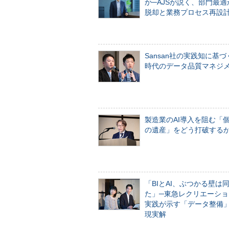
か─AJSが説く、部門最適
脱却と業務プロセス再設
Sansan社の実践知に基づ
時代のデータ品質マネジ
製造業のAI導入を阻む「
の遺産」をどう打破する
「BIとAI、ぶつかる壁は
た」─東急レクリエーショ
実践が示す「データ整備
現実解