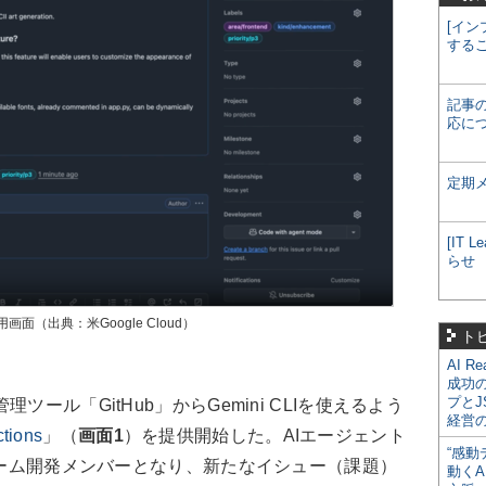
[イン
する
記事
応に
定期
[IT
らせ
」の利用画面（出典：米Google Cloud）
ト
AI R
成功
プとJ
ール「GitHub」からGemini CLIを使えるよう
経営
tions
」（
画面1
）を提供開始した。AIエージェント
“感動
るチーム開発メンバーとなり、新たなイシュー（課題）
動くA