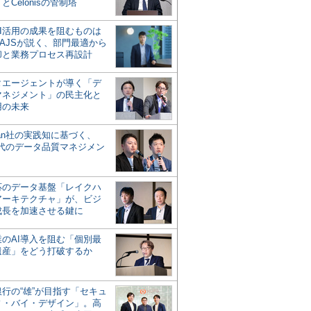
とCelonisの管制塔
AI活用の成果を阻むものは
AJSが説く、部門最適から
却と業務プロセス再設計
タエージェントが導く「デ
マネジメント」の民主化と
用の未来
san社の実践知に基づく、
時代のデータ品質マネジメン
対応のデータ基盤「レイクハ
アーキテクチャ」が、ビジ
成長を加速させる鍵に
業のAI導入を阻む「個別最
遺産」をどう打破するか
行の“雄”が目指す「セキュ
ィ・バイ・デザイン」。高