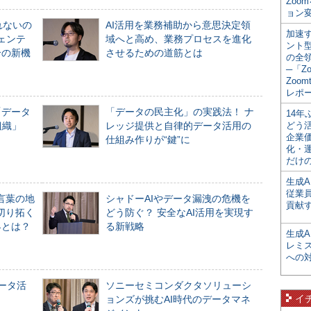
Zoo
ョン変
れないの
AI活用を業務補助から意思決定領
加速す
ジェンテ
域へと高め、業務プロセスを進化
ント
合の新機
させるための道筋とは
の全
─「Z
Zoomt
レポ
「データ
「データの民主化」の実践法！ ナ
14
組織」
レッジ提供と自律的データ活用の
どう
企業
仕組み作りが“鍵”に
化・
だけの
生成A
従業
言葉の地
シャドーAIやデータ漏洩の危機を
貢献す
切り拓く
どう防ぐ？ 安全なAI活用を実現す
界とは？
る新戦略
生成
レミ
への
データ活
ソニーセミコンダクタソリューシ
イ
ョンズが挑むAI時代のデータマネ