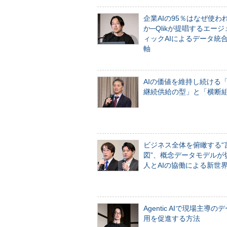
企業AIの95％はなぜ使わ
か─Qlikが提唱するエー
ィックAIによるデータ統
軸
AIの価値を維持し続ける
継続供給の型」と「横断
ビジネス全体を俯瞰する“
図”、概念データモデルが
人とAIの協働による新世
Agentic AIで現場主導の
用を促進する方法