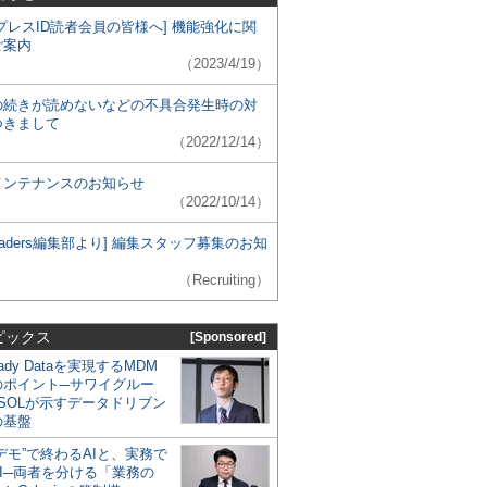
プレスID読者会員の皆様へ] 機能強化に関
ご案内
（2023/4/19）
の続きが読めないなどの不具合発生時の対
つきまして
（2022/12/14）
メンテナンスのお知らせ
（2022/10/14）
 Leaders編集部より] 編集スタッフ募集のお知
（Recruiting）
ピックス
[Sponsored]
eady Dataを実現するMDM
のポイント─サワイグルー
SOLが示すデータドリブン
の基盤
デモ”で終わるAIと、実務で
I─両者を分ける「業務の