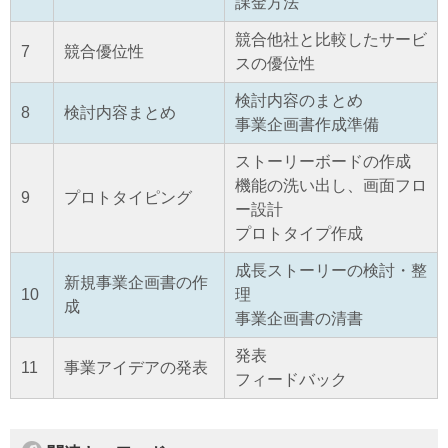
課金方法
競合他社と比較したサービ
7
競合優位性
スの優位性
検討内容のまとめ
8
検討内容まとめ
事業企画書作成準備
ストーリーボードの作成
機能の洗い出し、画面フロ
9
プロトタイピング
ー設計
プロトタイプ作成
成長ストーリーの検討・整
新規事業企画書の作
10
理
成
事業企画書の清書
発表
11
事業アイデアの発表
フィードバック