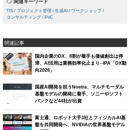
関連キーワード
TIS
/
プロジェクト管理
/
生成AI
/
ワークショップ
/
コンサルティング
/
PoC
関連記事
国内企業のDX、8割が着手も価値創出は停
滞、AI活用は業務効率化止まり─IPA「DX動
向2026」
国産AI開発を担うNoetra、マルチモーダル
基盤モデルの開発に着手、ソニーやソフト
バンクなど44社が出資
富士通、ロボット大手3社とフィジカルAI基
盤を共同開発へ、NVIDIAの世界基盤モデル