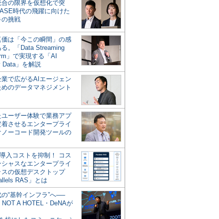
統合の限界を仮想化で突
ASE時代の飛躍に向けた
キの挑戦
の真価は「今この瞬間」の感
。「Data Streaming
form」で実現する「AI
y Data」を解説
企業で広がるAIエージェン
ためのデータマネジメント
？
たユーザー体験で業務アプ
定着させるエンタープライ
けノーコード開発ツールの
の導入コストを抑制！ コス
ンシャスなエンタープライ
ラスの仮想デスクトップ
allels RAS」とは
代の“基幹インフラ”へ──
NOT A HOTEL・DeNAが