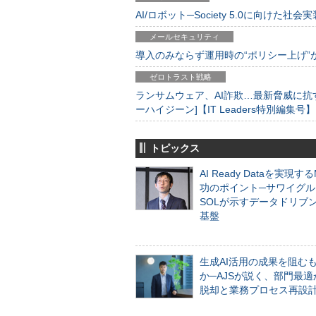
AI/ロボット─Society 5.0に向けた社会実
メールセキュリティ
導入のみならず運用時の“ポリシー上げ”が肝心
ゼロトラスト戦略
ランサムウェア、AI詐欺…最新脅威に抗
ーハイジーン]【IT Leaders特別編集号】
トピックス
AI Ready Dataを実現す
功のポイント─サワイグル
SOLが示すデータドリブ
基盤
生成AI活用の成果を阻む
か─AJSが説く、部門最適
脱却と業務プロセス再設