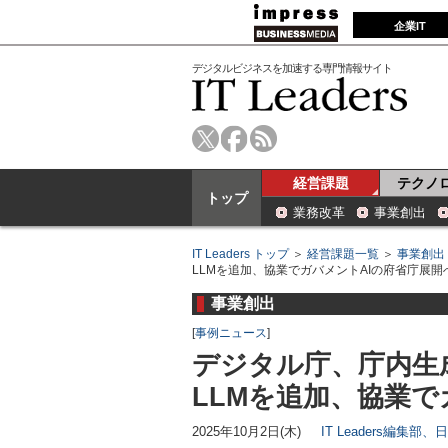
企業IT
デジタルビジネスを加速する専門情報サイト
経営課題
テクノ
トップ
業務改革
事業創出
IT Leaders トップ
＞
経営課題一覧
＞
事業創出
LLMを追加、協業でガバメントAIの府省庁展開
事業創出
[
事例ニュース
]
デジタル庁、庁内生成
LLMを追加、協業で
2025年10月2日(木)
IT Leaders編集部、