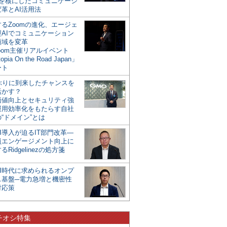
mを核にしたコミュニケーシ
革とAI活用法
るZoomの進化、エージェ
型AIでコミュニケーション
領域を変革
oom主催リアルイベント
opia On the Road Japan」
ート
年ぶりに到来したチャンスを
活かす？
価値向上とセキュリティ強
運用効率化をもたらす自社
“ドメイン”とは
I導入が迫るIT部門改革―
員エンゲージメント向上に
るRidgelinezの処方箋
AI時代に求められるオンプ
ス基盤─電力急増と機密性
対応策
チオシ特集