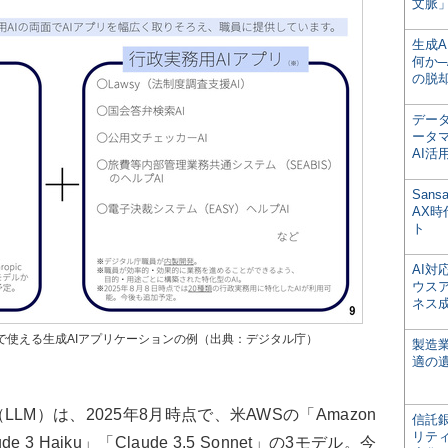
文脈」
生成
何か─
の脱
デー
ータ
AI活
San
AX
ト
AI
ウス
ネス
で使える生成AIアプリケーションの例（出典：デジタル庁）
製造
適の
M）は、2025年8月時点で、米AWSの「Amazon
信託銀
リテ
aude 3 Haiku」「Claude 3.5 Sonnet」の3モデル。今