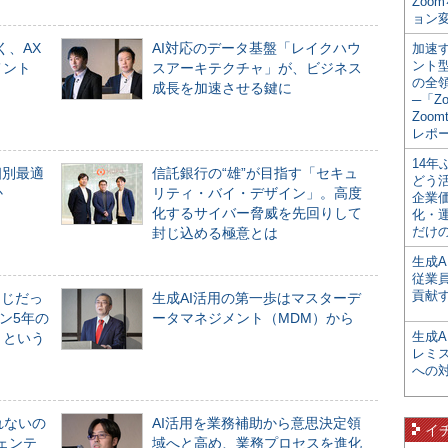
Zoo
ョン変
く、AX
AI対応のデータ基盤「レイクハウ
加速す
ント
メント
スアーキテクチャ」が、ビジネス
の全
成長を加速させる鍵に
─「Z
Zoomt
レポ
14
個別最適
信託銀行の“雄”が目指す「セキュ
どう
か
リティ・バイ・デザイン」。高度
企業
化するサイバー脅威を先回りして
化・
だけの
封じ込める極意とは
生成A
従業
貢献す
同じだっ
生成AI活用の第一歩はマスターデ
ン5年の
ータマネジメント（MDM）から
生成
」という
レミ
への
れないの
AI活用を業務補助から意思決定領
イ
ジェンテ
域へと高め、業務プロセスを進化