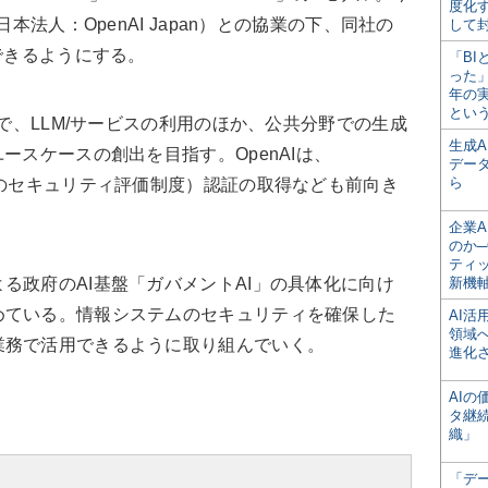
度化
本法人：OpenAI Japan）との協業の下、同社の
して
できるようにする。
「BI
った
年の
とい
で、LLM/サービスの利用のほか、公共分野での生成
生成
ースケースの創出を目指す。OpenAIは、
デー
ら
めのセキュリティ評価制度）認証の取得なども前向き
企業A
のか─
ティ
政府のAI基盤「ガバメントAI」の具体化に向け
新機
めている。情報システムのセキュリティを確保した
AI
領域
業務で活用できるように取り組んでいく。
進化
AI
タ継
織」
「デ