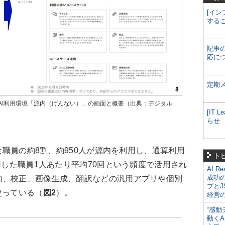
[イン
する
記事
応に
定期
AI利用環境「源内（げんない）」の画面と概要（出典：デジタル
[IT
らせ
全職員の約8割、約950人が源内を利用し、通算利用
ト
用した職員1人あたり平均70回という頻度で活用され
AI R
成功
約、校正、画像生成、翻訳などの汎用アプリや個別
プとJ
使っている（
図2
）。
経営
“感動
動くA