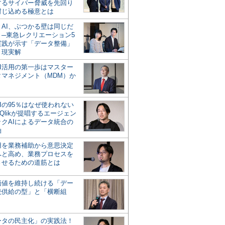
するサイバー脅威を先回り
封じ込める極意とは
とAI、ぶつかる壁は同じだ
」─東急レクリエーション5
実践が示す「データ整備」
う現実解
AI活用の第一歩はマスター
タマネジメント（MDM）か
Iの95％はなぜ使われない
Qlikが提唱するエージェン
ックAIによるデータ統合の
軸
活用を業務補助から意思決定
へと高め、業務プロセスを
させるための道筋とは
の価値を維持し続ける「デー
続供給の型」と「横断組
ータの民主化」の実践法！