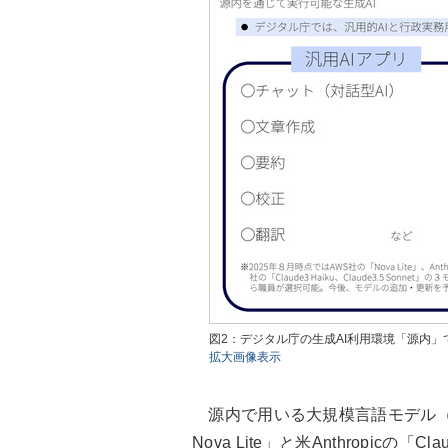
図2：デジタル庁の生成AI利用環境「源内」
拡大画像表示
源内で用いる大規模言語モデル（LL
Nova Lite」と米Anthropicの「Cl