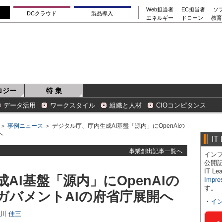
Web担当者
EC担当者
ソ
DCクラウド
製品導入
エネルギー
ドローン
教育
ロジー
特 集
データ活用
ワークスタイル
組織と人材
CIOコンピタンス
＞
事例ニュース
＞ デジタル庁、庁内生成AI基盤「源内」にOpenAIの
へ
IT
事業創出記事一覧へ
インプ
公開
IT 
AI基盤「源内」にOpenAIの
Impre
す。
ガバメントAIの府省庁展開へ
・
イ
日川 佳三