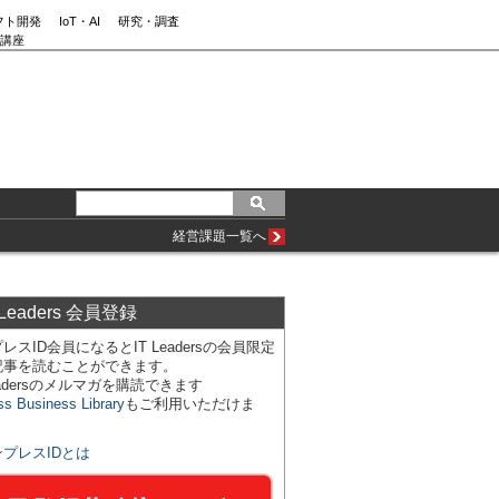
フト開発
IoT・AI
研究・調査
講座
経営課題一覧へ
 Leaders 会員登録
レスID会員になるとIT Leadersの会員限定
記事を読むことができます。
Leadersのメルマガを購読できます
ss Business Library
もご利用いただけま
ンプレスIDとは