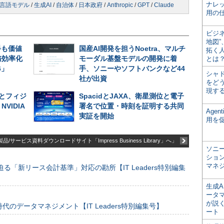
ナレ
言語モデル
/
生成AI
/
自治体
/
日本政府
/
Anthropic
/
GPT
/
Claude
用の仕
ビジ
地図
手も価値
国産AI開発を担うNoetra、マルチ
拓く
務効率化
モーダル基盤モデルの開発に着
とは
6」
手、ソニーやソフトバンクなど44
シャ
社が出資
をどう
現す
とフィジ
SpacidとJAXA、衛星測位と電子
VIDIA
署名で位置・時刻を証明する共同
Age
実証を開始
用を
品/サービス資料ダウンロードサイト「Impress Business Library」へ」
ソニ
ショ
マネ
る「新リース会計基準」対応の勘所【IT Leaders特別編集
生成
ータ
が説く
のデータマネジメント【IT Leaders特別編集号】
ート