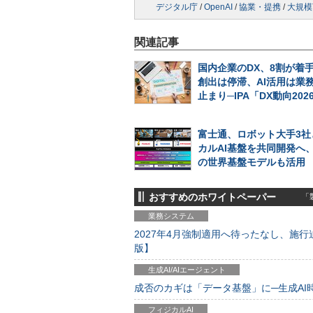
デジタル庁
/
OpenAI
/
協業・提携
/
大規模
関連記事
国内企業のDX、8割が着
創出は停滞、AI活用は業
止まり─IPA「DX動向202
富士通、ロボット大手3社
カルAI基盤を共同開発へ、N
の世界基盤モデルも活用
おすすめのホワイトペーパー
「製
業務システム
2027年4月強制適用へ待ったなし、施行迫
版】
生成AI/AIエージェント
成否のカギは「データ基盤」に─生成AI時代
フィジカルAI