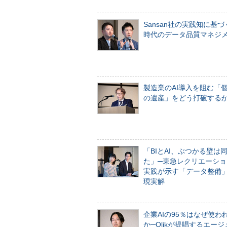
Sansan社の実践知に基づ
時代のデータ品質マネジ
製造業のAI導入を阻む「
の遺産」をどう打破する
「BIとAI、ぶつかる壁は
た」─東急レクリエーショ
実践が示す「データ整備
現実解
企業AIの95％はなぜ使わ
か─Qlikが提唱するエー