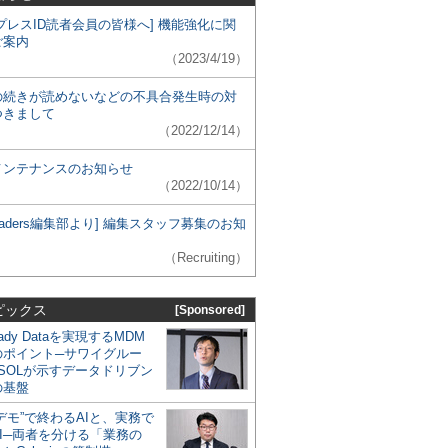
プレスID読者会員の皆様へ] 機能強化に関
ご案内
（2023/4/19）
の続きが読めないなどの不具合発生時の対
つきまして
（2022/12/14）
メンテナンスのお知らせ
（2022/10/14）
 Leaders編集部より] 編集スタッフ募集のお知
（Recruiting）
ピックス
[Sponsored]
eady Dataを実現するMDM
のポイント─サワイグルー
SOLが示すデータドリブン
の基盤
デモ”で終わるAIと、実務で
I─両者を分ける「業務の