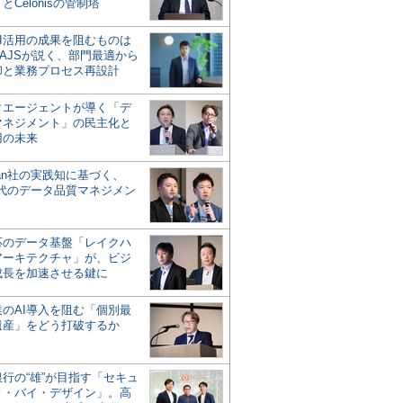
とCelonisの管制塔
AI活用の成果を阻むものは
AJSが説く、部門最適から
却と業務プロセス再設計
タエージェントが導く「デ
マネジメント」の民主化と
用の未来
san社の実践知に基づく、
時代のデータ品質マネジメン
対応のデータ基盤「レイクハ
アーキテクチャ」が、ビジ
成長を加速させる鍵に
業のAI導入を阻む「個別最
遺産」をどう打破するか
行の“雄”が目指す「セキュ
ィ・バイ・デザイン」。高