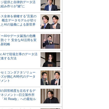
ッジ提供と自律的データ活
組み作りが“鍵”に
ネス全体を俯瞰する“言葉の
”、概念データモデルが切り
人とAIの協働による新世界
？
ドーAIやデータ漏洩の危機
防ぐ？ 安全なAI活用を実
る新戦略
ntic AIで現場主導のデータ活
促進する方法
ーセミコンダクタソリュー
ンズが挑むAI時代のデータ
ジメント
AIの回答精度を左右するデ
マネジメント─日立製作所
「AI Ready」への最短ル