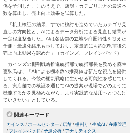
係を予測した。このうえで、店舗・カテゴリごとの最適本
数を算出し、売上向上効果を試算した。
「机上検証の結果、すでに検討を進めていたカテゴリ見
直しの方向性と、AIによるデータ分析による見直し結果が
一定程度整合した。AIは各店舗の立地や商圏特性を捉えた
予測・最適化結果も示しており、定量的にも約10%前後の
売上向上効果を認めた」（カインズ、ブレインパッド）
カインズの棚割戦略推進統括部で統括部長を務める麻生
憲弘氏は、「AIによる棚本数の推奨値は新たな視点を提供
してくれる。今後の棚割戦略に生かせる可能性を感じてい
る。実店舗での検証を通じてAIの提案が現場でどのように
機能するかを見極めながら、より実践的な活用へとつなげ
ていきたい」としている。
関連キーワード
カインズ
/
ホームセンター
/
店舗
/
棚割り
/
生成AI
/
在庫管理
/
ブレインパッド
/
予測分析
/
アナリティクス