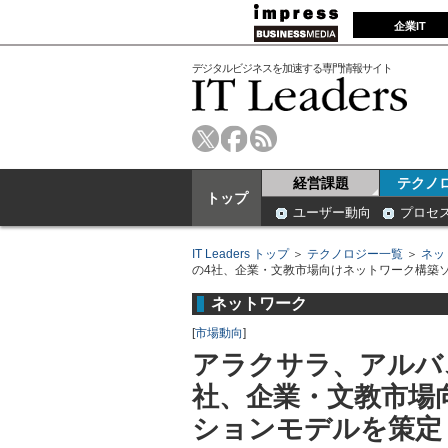
企業IT
デジタルビジネスを加速する専門情報サイト
経営課題
テクノ
トップ
ユーザー動向
プロセ
IT Leaders トップ
＞
テクノロジー一覧
＞
ネッ
の4社、企業・文教市場向けネットワーク構築
ネットワーク
[
市場動向
]
アラクサラ、アルバ
社、企業・文教市場
ションモデルを策定