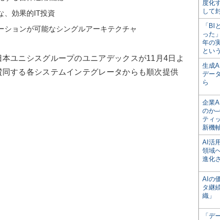
度化
して
、効果的IT投資
「BI
ーションが可能なシングルアーキテクチャ
った
年の
とい
本ユニシスグループのユニアデックスが11月4日よ
生成
賛同する各システムインテグレータからも順次提供
デー
ら
企業A
のか─
ティ
新機
AI
領域
進化
AI
タ継
織」
「デ