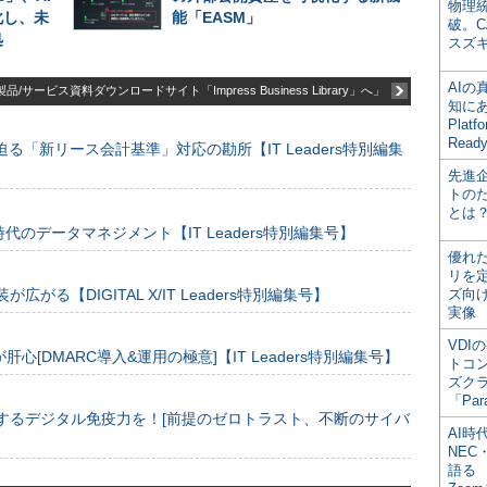
物理
化し、未
能「EASM」
破。C
処
スズ
AI
品/サービス資料ダウンロードサイト「Impress Business Library」へ」
知にある
Plat
Read
る「新リース会計基準」対応の勘所【IT Leaders特別編集
先進
トの
とは
のデータマネジメント【IT Leaders特別編集号】
優れ
リを
装が広がる【DIGITAL X/IT Leaders特別編集号】
ズ向
実像
VDI
[DMARC導入&運用の極意]【IT Leaders特別編集号】
トコ
ズク
「Par
するデジタル免疫力を！[前提のゼロトラスト、不断のサイバ
AI時
NEC・
語る