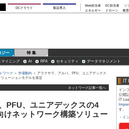
Web担当者
EC担当者
ソ
DCクラウド
製品導入
エネルギー
ドローン
教育
ロジー
特 集
スマイニング
AI
RPA
セキュリティ
データマネジメント
トワーク
＞
市場動向
＞ アラクサラ、アルバ、PFU、ユニアデックス
ソリューションモデルを策定
IT
ネットワーク記事一覧へ
インプ
公開
IT 
、PFU、ユニアデックスの4
Impre
す。
向けネットワーク構築ソリュー
・
イ