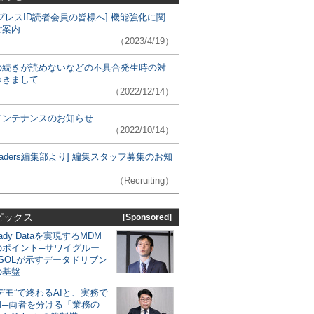
プレスID読者会員の皆様へ] 機能強化に関
ご案内
（2023/4/19）
の続きが読めないなどの不具合発生時の対
つきまして
（2022/12/14）
メンテナンスのお知らせ
（2022/10/14）
 Leaders編集部より] 編集スタッフ募集のお知
（Recruiting）
ピックス
[Sponsored]
eady Dataを実現するMDM
のポイント─サワイグルー
SOLが示すデータドリブン
の基盤
デモ”で終わるAIと、実務で
I─両者を分ける「業務の