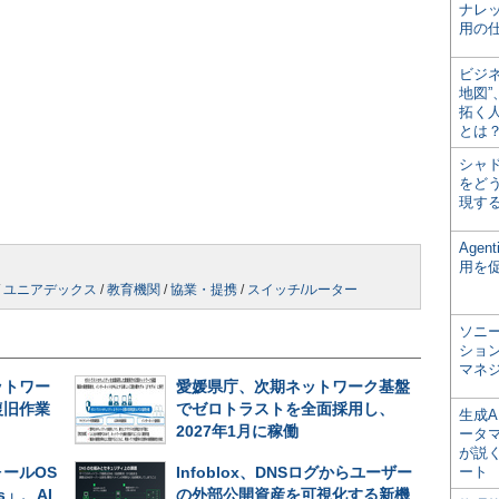
ナレ
用の仕
ビジ
地図
拓く
とは
シャ
をどう
現す
Age
用を
/
ユニアデックス
/
教育機関
/
協業・提携
/
スイッチ/ルーター
ソニ
ショ
マネ
ットワー
愛媛県庁、次期ネットワーク基盤
復旧作業
でゼロトラストを全面採用し、
生成
2027年1月に稼働
ータ
が説く
ールOS
Infoblox、DNSログからユーザー
ート
es」、AI
の外部公開資産を可視化する新機