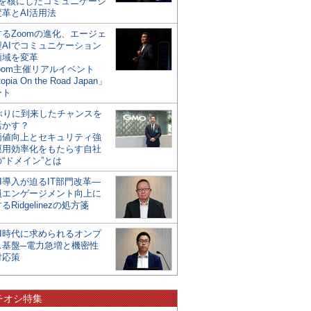
mを核にしたコミュニケーシ
革とAI活用法
るZoomの進化、エージェ
型AIでコミュニケーション
領域を変革
oom主催リアルイベント
opia On the Road Japan」
ート
年ぶりに到来したチャンスを
活かす？
価値向上とセキュリティ強
運用効率化をもたらす自社
“ドメイン”とは
I導入が迫るIT部門改革―
員エンゲージメント向上に
るRidgelinezの処方箋
AI時代に求められるオンプ
ス基盤─電力急増と機密性
対応策
チオシ特集