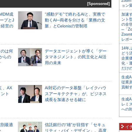
Zoo
[Sponsored]
ョン変
るMDM成
“感動デモ”で終わるAIと、実務で
加速す
ント
ープとJ
動くAI─両者を分ける「業務の文
の全
ン経営の
脈」とCelonisの管制塔
─「Z
Zoomt
レポ
14
ものは何
データエージェントが導く「デー
どう
からの
タマネジメント」の民主化とAI活
企業
計
用の未来
化・
だけの
生成A
従業
貢献す
く、AX
AI対応のデータ基盤「レイクハウ
メント
スアーキテクチャ」が、ビジネス
生成
成長を加速させる鍵に
レミ
への
個別最適
信託銀行の“雄”が目指す「セキュ
イ
か
リティ・バイ・デザイン」。高度