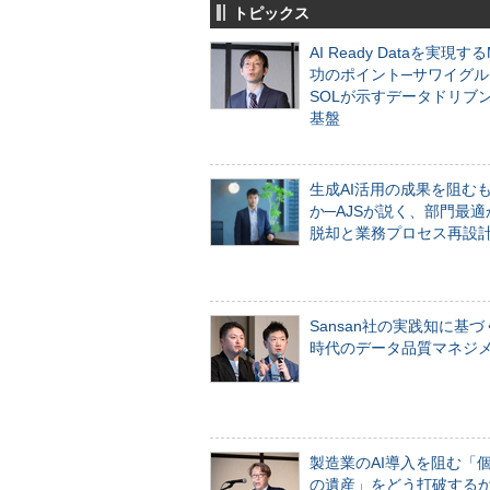
トピックス
AI Ready Dataを実現す
功のポイント─サワイグル
SOLが示すデータドリブ
基盤
生成AI活用の成果を阻む
か─AJSが説く、部門最適
脱却と業務プロセス再設
Sansan社の実践知に基づ
時代のデータ品質マネジ
製造業のAI導入を阻む「
の遺産」をどう打破する