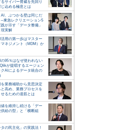
するサイバー脅威を先回り
封じ込める極意とは
とAI、ぶつかる壁は同じだ
」─東急レクリエーション5
実践が示す「データ整備」
う現実解
AI活用の第一歩はマスター
タマネジメント（MDM）か
Iの95％はなぜ使われない
Qlikが提唱するエージェン
ックAIによるデータ統合の
軸
活用を業務補助から意思決定
へと高め、業務プロセスを
させるための道筋とは
の価値を維持し続ける「デー
続供給の型」と「横断組
ータの民主化」の実践法！