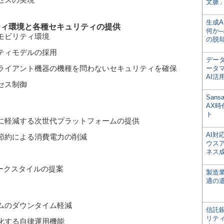
文脈」
生成
リティ環境と各種セキュリティの提供
何か─
モビリティ環境
の脱
ティモデルの採用
デー
ライアント機器の機種を問わないセキュリティを確保
ータ
AI活
セス制御
San
AX
ト
に軽減する次世代プラットフォームの提供
AI
節約による消費電力の削減
ウス
ネス
ークスタイルの提案
製造
適の
ムのダウンタイム軽減
信託銀
リテ
化する自律運用機能