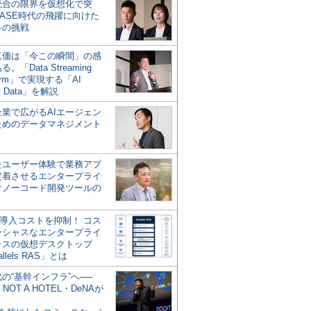
統合の限界を仮想化で突
ASE時代の飛躍に向けた
キの挑戦
の真価は「今この瞬間」の感
。「Data Streaming
form」で実現する「AI
y Data」を解説
企業で広がるAIエージェン
ためのデータマネジメント
？
たユーザー体験で業務アプ
定着させるエンタープライ
けノーコード開発ツールの
の導入コストを抑制！ コス
ンシャスなエンタープライ
ラスの仮想デスクトップ
allels RAS」とは
代の“基幹インフラ”へ──
NOT A HOTEL・DeNAが