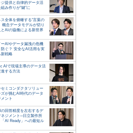
ッジ提供と自律的データ活
組み作りが“鍵”に
ネス全体を俯瞰する“言葉の
”、概念データモデルが切り
人とAIの協働による新世界
？
ドーAIやデータ漏洩の危機
防ぐ？ 安全なAI活用を実
る新戦略
ntic AIで現場主導のデータ活
促進する方法
ーセミコンダクタソリュー
ンズが挑むAI時代のデータ
ジメント
AIの回答精度を左右するデ
マネジメント─日立製作所
「AI Ready」への最短ル