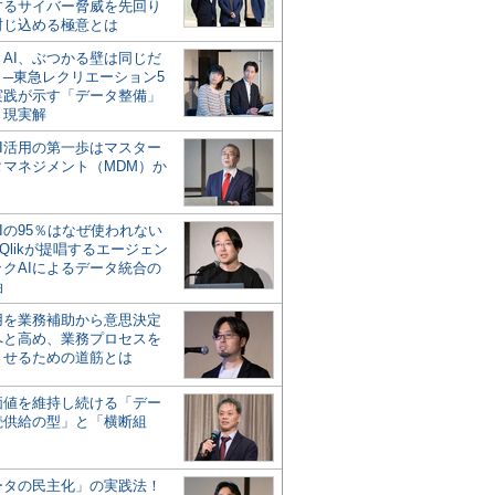
するサイバー脅威を先回り
封じ込める極意とは
とAI、ぶつかる壁は同じだ
」─東急レクリエーション5
実践が示す「データ整備」
う現実解
AI活用の第一歩はマスター
タマネジメント（MDM）か
Iの95％はなぜ使われない
Qlikが提唱するエージェン
ックAIによるデータ統合の
軸
活用を業務補助から意思決定
へと高め、業務プロセスを
させるための道筋とは
の価値を維持し続ける「デー
続供給の型」と「横断組
ータの民主化」の実践法！