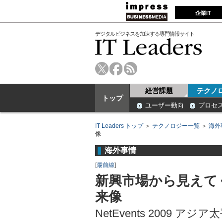
企業IT
デジタルビジネスを加速する専門情報サイト
経営課題
テクノ
トップ
ユーザー動向
プロセ
IT Leaders トップ
＞
テクノロジー一覧
＞
海外
像
海外事情
[
最前線
]
新興市場から見えて
来像
NetEvents 2009 ア