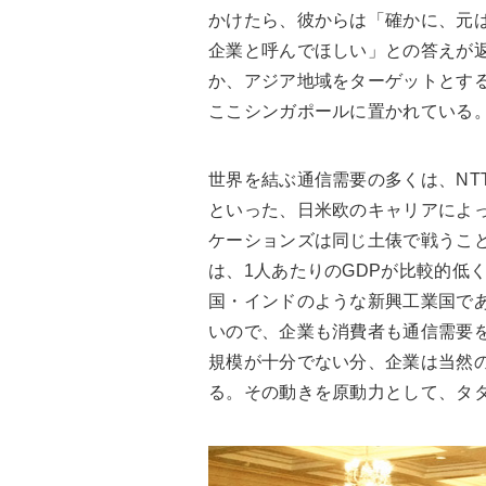
かけたら、彼からは「確かに、元
企業と呼んでほしい」との答えが
か、アジア地域をターゲットとす
ここシンガポールに置かれている
世界を結ぶ通信需要の多くは、NT
といった、日米欧のキャリアによ
ケーションズは同じ土俵で戦うこ
は、1人あたりのGDPが比較的低
国・インドのような新興工業国で
いので、企業も消費者も通信需要
規模が十分でない分、企業は当然
る。その動きを原動力として、タ