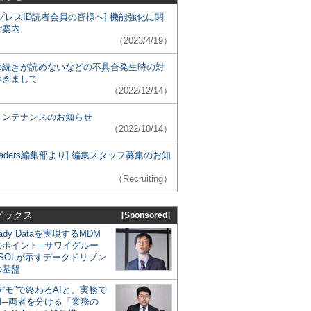
プレスID読者会員の皆様へ] 機能強化に関
ご案内
（2023/4/19）
の続きが読めないなどの不具合発生時の対
つきまして
（2022/12/14）
メンテナンスのお知らせ
（2022/10/14）
 Leaders編集部より] 編集スタッフ募集のお知
（Recruiting）
ピックス
[Sponsored]
eady Dataを実現するMDM
のポイント─サワイグルー
SOLが示すデータドリブン
の基盤
デモ”で終わるAIと、実務で
I─両者を分ける「業務の