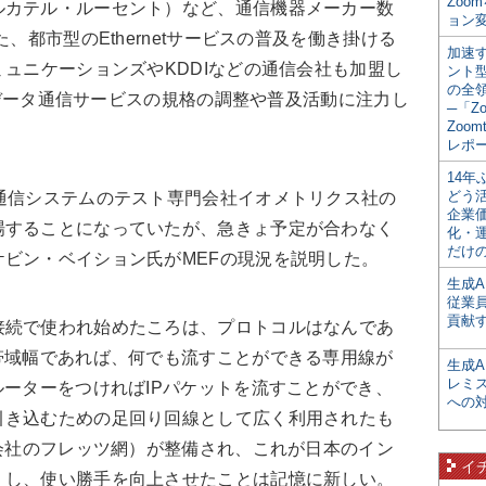
Zoo
ルカテル・ルーセント）など、通信機器メーカー数
ョン変
、都市型のEthernetサービスの普及を働き掛ける
加速す
ミュニケーションズやKDDIなどの通信会社も加盟し
ント
の全
したデータ通信サービスの規格の調整や普及活動に注力し
─「Z
Zoomt
レポ
14
どう
通信システムのテスト専門会社イオメトリクス社の
企業
場することになっていたが、急きょ予定が合わなく
化・
だけの
ビン・ベイション氏がMEFの現況を説明した。
生成A
従業
貢献す
接続で使われ始めたころは、プロトコルはなんであ
帯域幅であれば、何でも流すことができる専用線が
生成
レミ
ルーターをつければIPパケットを流すことができ、
への
引き込むための足回り回線として広く利用されたも
域会社のフレッツ網）が整備され、これが日本のイン
イ
くし、使い勝手を向上させたことは記憶に新しい。