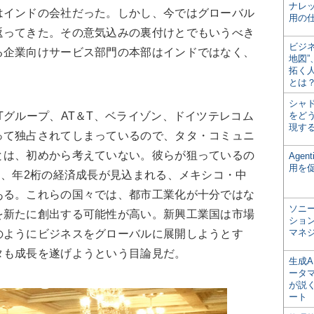
ナレ
はインドの会社だった。しかし、今ではグローバル
用の仕
返ってきた。その意気込みの裏付けとでもいうべき
ビジ
る企業向けサービス部門の本部はインドではなく、
地図
拓く
。
とは
シャ
Tグループ、AT＆T、ベライゾン、ドイツテレコム
をどう
現す
って独占されてしまっているので、タタ・コミュニ
とは、初めから考えていない。彼らが狙っているの
Age
用を
く、年2桁の経済成長が見込まれる、メキシコ・中
ある。これらの国々では、都市工業化が十分ではな
ソニ
を新たに創出する可能性が高い。新興工業国は市場
ショ
マネ
のようにビジネスをグローバルに展開しようとす
タも成長を遂げようという目論見だ。
生成
ータ
が説く
ート