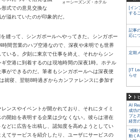
ォーシーズンズ・ホテル
ル形式での意見交換な
[イン
する
気が溢れていたのが印象的だ。
記事
応に
合間を縫って、シンガポールへやってきた。シンガポー
4時間営業のハブ空港なので、深夜や未明でも世界
定期
している。夕刻に東京で仕事を終え、それからシン
ンギ空港に到着するのは現地時間の深夜1時。ホテル
[IT
仕事ができるのだ。筆者もシンガポールへは深夜便
らせ
は就寝、翌朝8時過ぎからカンファレンスに参加す
ト
AI R
ァレンスやイベントが開かれており、それにタイミ
成功
プとJ
スの開始を表明する企業は少なくない。彼らは潜在
経営
トなどに広告を出稿し、認知度を高めようとしてい
“感動
まえてサービスを紹介したり、ユーザにサービスの
動くA