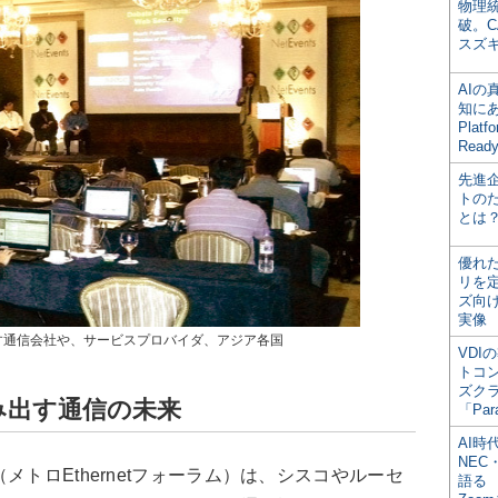
物理
破。C
スズ
AI
知にある
Plat
Read
先進
トの
とは
優れ
リを
ズ向
実像
す通信会社や、サービスプロバイダ、アジア各国
VDI
トコ
ズク
生み出す通信の未来
「Par
AI時
NEC・
メトロEthernetフォーラム）は、シスコやルーセ
語る