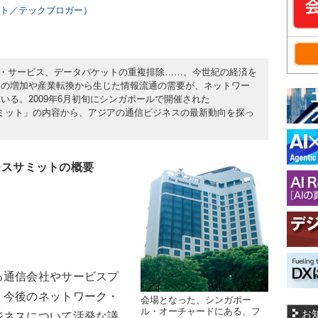
ント／テックブロガー）
テスト・サービス、データパケットの重複排除……。今世紀の経済を
口の増加や産業転換から生じた情報流通の需要が、ネットワー
いる。2009年6月初旬にシンガポールで開催された
洋プレスサミット」の内容から、アジアの通信ビジネスの最新動向を探っ
洋プレスサミットの概要
る通信会社やサービスプ
、今後のネットワーク・
会場となった、シンガポー
ル・オーチャードにある、フ
お
ジネスについて活発な議