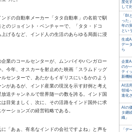
度化
して
「BI
インドの自動車メーカー「タタ自動車」の名前で馴
った
年の
モとのジョイント・ベンチャーで、「タタ・ドコ
とい
ち上げるなど、インド人の生活のあらゆる局面に浸
生成
デー
ら
の企業のコールセンターが、ムンバイやバンガロー
企業A
のか─
い。今年、オスカーを射止めた映画「スラムドッグ
ティ
新機
ールセンターで、あたかもイギリスにいるかのよう
AI
ーンがあるが、インド産業の現況を示す好例と考え
領域
星放送チャンネルで世界随一の数を誇る。インド国
進化
大は目覚ましく、次に、その活路をインド国外に求
AI
ニケーションズの経営戦略である。
タ継
織」
氏に「あぁ、有名なインドの会社ですよね」と声を
「デ