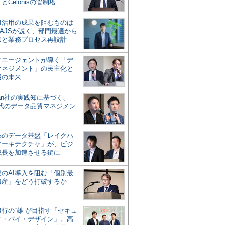
とCelonisの管制塔
AI活用の成果を阻むものは
AJSが説く、部門最適から
却と業務プロセス再設計
タエージェントが導く「デ
マネジメント」の民主化と
用の未来
san社の実践知に基づく、
時代のデータ品質マネジメン
対応のデータ基盤「レイクハ
アーキテクチャ」が、ビジ
成長を加速させる鍵に
業のAI導入を阻む「個別最
遺産」をどう打破するか
行の“雄”が目指す「セキュ
ィ・バイ・デザイン」。高