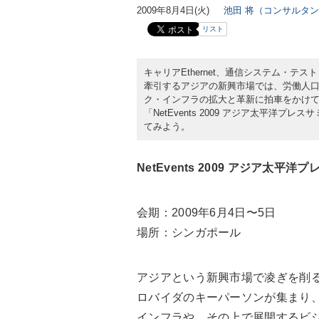
2009年8月4日(火)
池田 将（コンサルタ
リスト
キャリアEthernet、通信システム・
牽引するアジアの新興市場では、労働人
ク・インフラの拡大と革新に拍車をかけて
「NetEvents 2009 アジア太平
てみよう。
NetEvents 2009 アジア太平
会期：2009年6月4日〜5日
場所：シンガポール
アジアという新興市場で凌ぎを削
ロバイダのキーパーソンが集まり
インフラや、その上で展開するビ