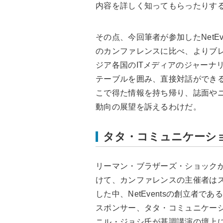
内容を詳しく知ってもらったりす
その点、今回筆者が参加したNetE
のカンファレンスに比べ、よりブ
ジア各国のITメディアのジャーナ
テーブルを囲み、直接対話ができ
こで得た情報を持ち帰り、誌面や
動向の展望を訴えるわけだ。
タタ・コミュニケーシ
リーマン・ブラザーズ・ショック
けて、カンファレンスの主催者は
した中、NetEventsの創立者
スポンサー、タタ・コミュニケー
ニル・ジョシ氏が基調講演の壇上