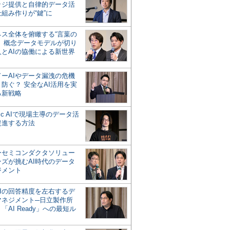
ッジ提供と自律的データ活
組み作りが“鍵”に
ネス全体を俯瞰する“言葉の
”、概念データモデルが切り
人とAIの協働による新世界
？
ドーAIやデータ漏洩の危機
防ぐ？ 安全なAI活用を実
る新戦略
ntic AIで現場主導のデータ活
促進する方法
ーセミコンダクタソリュー
ンズが挑むAI時代のデータ
ジメント
AIの回答精度を左右するデ
マネジメント─日立製作所
「AI Ready」への最短ル