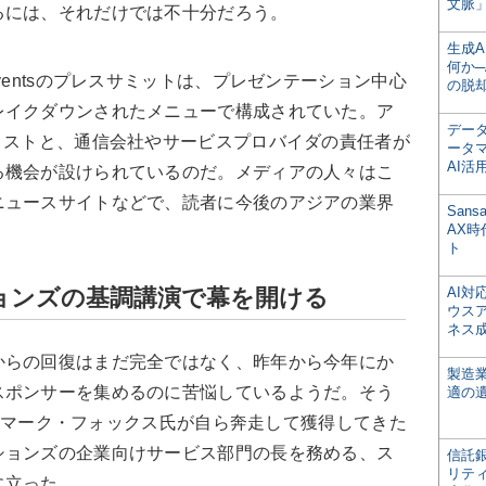
文脈」
るには、それだけでは不十分だろう。
生成
何か─
ventsのプレスサミットは、プレゼンテーション中心
の脱
レイクダウンされたメニューで構成されていた。ア
デー
リストと、通信会社やサービスプロバイダの責任者が
ータ
AI活
る機会が設けられているのだ。メディアの人々はこ
ニュースサイトなどで、読者に今後のアジアの業界
San
AX
ト
ョンズの基調講演で幕を開ける
AI
ウス
ネス
からの回復はまだ完全ではなく、昨年から今年にか
製造
スポンサーを集めるのに苦悩しているようだ。そう
適の
であるマーク・フォックス氏が自ら奔走して獲得してきた
ションズの企業向けサービス部門の長を務める、ス
信託銀
リテ
に立った。