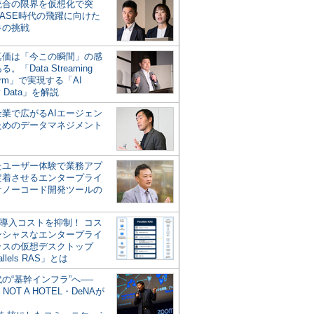
統合の限界を仮想化で突
ASE時代の飛躍に向けた
キの挑戦
の真価は「今この瞬間」の感
。「Data Streaming
form」で実現する「AI
y Data」を解説
企業で広がるAIエージェン
ためのデータマネジメント
？
たユーザー体験で業務アプ
定着させるエンタープライ
けノーコード開発ツールの
の導入コストを抑制！ コス
ンシャスなエンタープライ
ラスの仮想デスクトップ
allels RAS」とは
代の“基幹インフラ”へ──
NOT A HOTEL・DeNAが