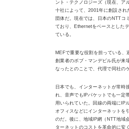
ント・テクノロジーズ（現在、ア
十社によって、2001年に創設された
団体だ。現在では、日本のNTTコ
ており、Ethernetをベースと
ている。
MEFで重要な役割を担っている、
創業者のボブ・マンデビル氏が来
なったとのことで、代理で同社のケ
日本でも、インターネットが常時
れ、音声でもIPパケットでも一定
用いられていた。回線の両端にIP
オフィスなどにインターネットを
のだ。後に、地域IP網（NTT地
ターネットのコストを革命的に安