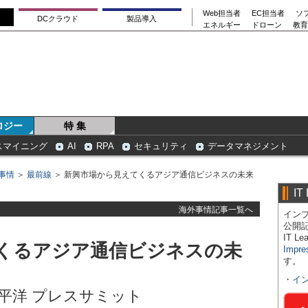
Web担当者
EC担当者
ソ
DCクラウド
製品導入
エネルギー
ドローン
教育
ロジー
特 集
スマイニング
AI
RPA
セキュリティ
データマネジメント
事情
＞
最前線
＞ 新興市場から見えてくるアジア通信ビジネスの未来
IT
海外事情記事一覧へ
インプ
公開
IT 
くるアジア通信ビジネスの未
Impre
す。
・
イ
ジア太平洋 プレスサミット