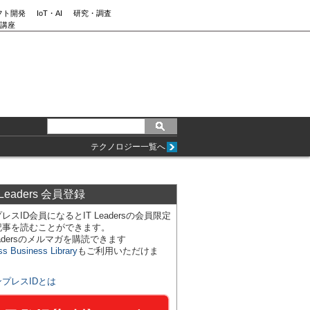
フト開発
IoT・AI
研究・調査
講座
テクノロジー一覧へ
 Leaders 会員登録
レスID会員になるとIT Leadersの会員限定
記事を読むことができます。
Leadersのメルマガを購読できます
ss Business Library
もご利用いただけま
ンプレスIDとは