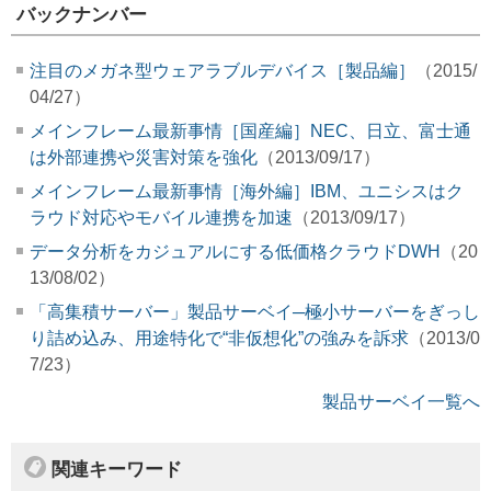
バックナンバー
注目のメガネ型ウェアラブルデバイス［製品編］
（2015/
04/27）
メインフレーム最新事情［国産編］NEC、日立、富士通
は外部連携や災害対策を強化
（2013/09/17）
メインフレーム最新事情［海外編］IBM、ユニシスはク
ラウド対応やモバイル連携を加速
（2013/09/17）
データ分析をカジュアルにする低価格クラウドDWH
（20
13/08/02）
「高集積サーバー」製品サーベイ─極小サーバーをぎっし
り詰め込み、用途特化で“非仮想化”の強みを訴求
（2013/0
7/23）
製品サーベイ一覧へ
関連キーワード