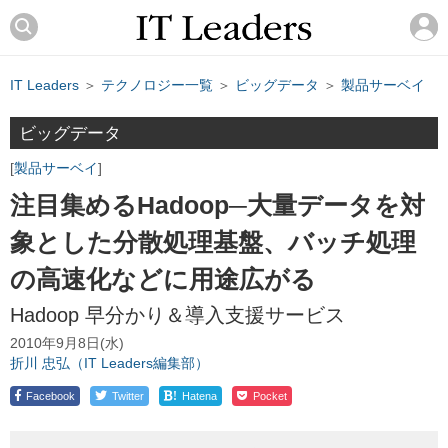
IT Leaders
＞
テクノロジー一覧
＞
ビッグデータ
＞
製品サーベイ
ビッグデータ
製品サーベイ
注目集めるHadoop─大量データを対
象とした分散処理基盤、バッチ処理
の高速化などに用途広がる
Hadoop 早分かり＆導入支援サービス
2010年9月8日(水)
折川 忠弘（IT Leaders編集部）
!
Facebook
Twitter
Hatena
Pocket