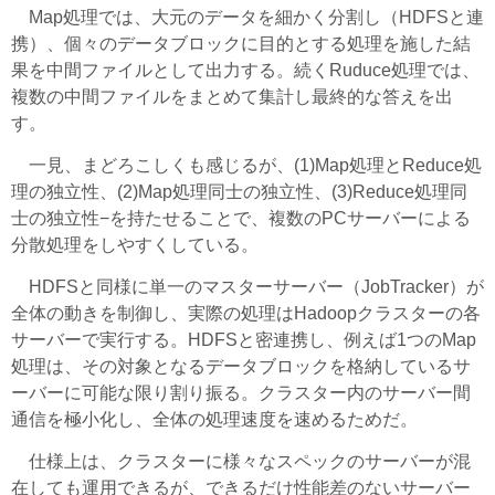
Map処理では、大元のデータを細かく分割し（HDFSと連
携）、個々のデータブロックに目的とする処理を施した結
果を中間ファイルとして出力する。続くRuduce処理では、
複数の中間ファイルをまとめて集計し最終的な答えを出
す。
一見、まどろこしくも感じるが、(1)Map処理とReduce処
理の独立性、(2)Map処理同士の独立性、(3)Reduce処理同
士の独立性−を持たせることで、複数のPCサーバーによる
分散処理をしやすくしている。
HDFSと同様に単一のマスターサーバー（JobTracker）が
全体の動きを制御し、実際の処理はHadoopクラスターの各
サーバーで実行する。HDFSと密連携し、例えば1つのMap
処理は、その対象となるデータブロックを格納しているサ
ーバーに可能な限り割り振る。クラスター内のサーバー間
通信を極小化し、全体の処理速度を速めるためだ。
仕様上は、クラスターに様々なスペックのサーバーが混
在しても運用できるが、できるだけ性能差のないサーバー