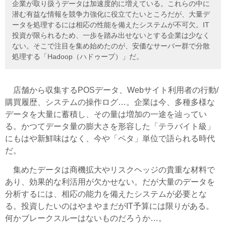
企業が取り扱うデータは加速度的に増えている。これらの中に
潜む有益な情報を競争力強化に役立てたいところだが、大量デ
ータを処理するには相応の性能を備えたシステムが不可欠。IT
投資が限られるため、一歩を踏み出せないとする企業は少なく
ない。そこで注目を集め始めたのが、安価なサーバー群で分散
処理する「Hadoop（ハドゥープ）」だ。
店舗から収集するPOSデータ、Webサイト利用者の行動/
購買履歴、システムの操作ログ…。企業は今、多種多様な
データを大量に蓄積し、その量は増加の一途を辿ってい
る。かつてデータ量の膨大さを形容した「テラバイト級」
にもはや新鮮味はなく、今や「ペタ」単位で語られる時代
だ。
集めたデータは商機拡大やリスクヘッジの貴重な材料で
あり、効果的な利活用が欠かせない。だが大量のデータを
分析するには、相応の能力を備えたシステムが必要とな
る。投資したいのはやまやまだがIT予算には限りがある。
何かブレークスルーはないものだろうか…。