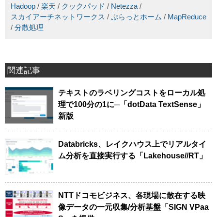
Hadoop
/
楽天
/
クックパッド
/
Netezza
/
スカイアーチネットワークス
/
ぷらっとホーム
/
MapReduce
/
分散処理
関連記事
テキストのラベリングコストをローカル処
理で100分の1に─「dotData TextSense」
新版
Databricks、レイクハウス上でリアルタイ
ム分析を直接実行する「Lakehouse//RT」
NTTドコモビジネス、各現場に散在する映
像データの一元収集/分析基盤「SIGN VPaa