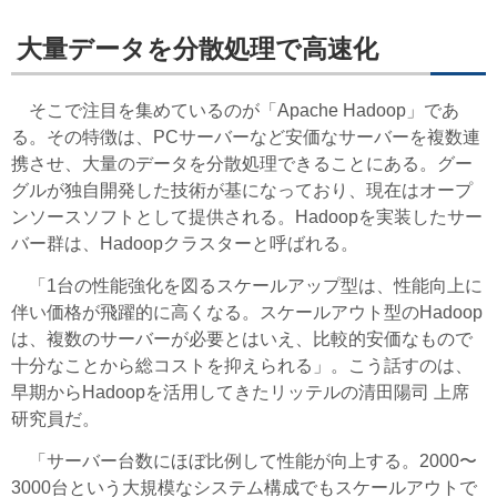
大量データを分散処理で高速化
そこで注目を集めているのが「Apache Hadoop」であ
る。その特徴は、PCサーバーなど安価なサーバーを複数連
携させ、大量のデータを分散処理できることにある。グー
グルが独自開発した技術が基になっており、現在はオープ
ンソースソフトとして提供される。Hadoopを実装したサー
バー群は、Hadoopクラスターと呼ばれる。
「1台の性能強化を図るスケールアップ型は、性能向上に
伴い価格が飛躍的に高くなる。スケールアウト型のHadoop
は、複数のサーバーが必要とはいえ、比較的安価なもので
十分なことから総コストを抑えられる」。こう話すのは、
早期からHadoopを活用してきたリッテルの清田陽司 上席
研究員だ。
「サーバー台数にほぼ比例して性能が向上する。2000〜
3000台という大規模なシステム構成でもスケールアウトで