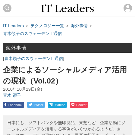
IT Leaders
＞
テクノロジー一覧
＞
海外事情
＞
青木顕子のスウェーデンIT通信
海外事情
青木顕子のスウェーデンIT通信
企業によるソーシャルメディア活用
の現状（Vol.02）
2010年10月29日(金)
青木 顕子
!
Facebook
Twitter
Hatena
Pocket
日本にも、ソフトバンクや無印良品、東芝など、企業活動にソ
ーシャルメディアを活用する事例がいくつかあるようだ。さ