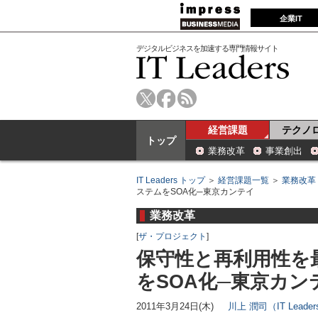
企業IT
デジタルビジネスを加速する専門情報サイト
経営課題
テクノ
トップ
業務改革
事業創出
IT Leaders トップ
＞
経営課題一覧
＞
業務改革
ステムをSOA化─東京カンテイ
業務改革
[
ザ・プロジェクト
]
保守性と再利用性を
をSOA化─東京カン
2011年3月24日(木)
川上 潤司（IT Lead