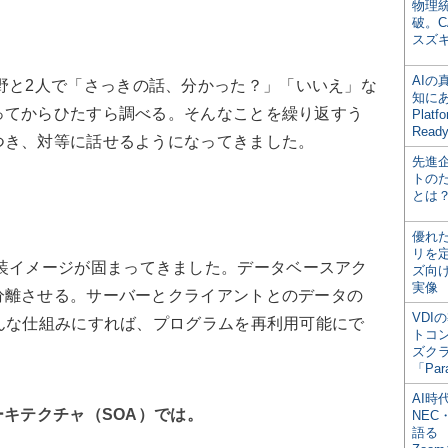
物理
破。C
スズ
AI
野と2人で「さっきの話、分かった？」「いいえ」な
知にある
ってからひたすら調べる。そんなことを繰り返すう
Plat
Read
つき、対等に話せるようになってきました。
先進
トの
とは
優れ
リを
実装イメージが固まってきました。データベースアク
ズ向
実像
分離させる。サーバーとクライアントとのデータの
VDI
んな仕組みにすれば、プログラムを再利用可能にで
トコ
ズク
「Par
AI時
ーキテクチャ（SOA）では。
NEC・
語る