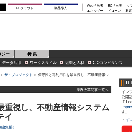
Web担当者
EC担当者
ソ
DCクラウド
製品導入
エネルギー
ドローン
教育
ロジー
特 集
データ活用
ワークスタイル
組織と人材
CIOコンピタンス
＞
ザ・プロジェクト
＞ 保守性と再利用性を最重視し、不動産情報シ
IT
業務改革記事一覧へ
インプ
公開
IT 
最重視し、不動産情報システム
Impre
す。
テイ
・
イ
ers編集部）