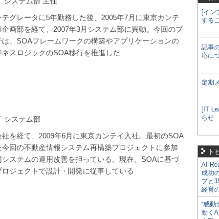
 システム部 主任
[イン
テグレータに5年勤務した後、2005年7月に東京カンテ
する
企画部を経て、2007年3月システム部に異動。今回のプ
では、SOAフレームワークの構築やアプリケーションの
記事
ジネスロジックのSOA移行を推進した
応に
定期
[IT
らせ
 システム部
社を経て、2009年6月に東京カンテイ入社。最初のSOA
た今回の不動産情報システム再構築プロジェクトに参加
ト
同システムの運用改善を担っている。現在、SOAに基づ
AI R
プロジェクトで設計・開発に従事している
成功
プとJ
経営
“感動
動くA