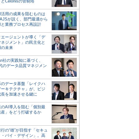
とCelonisの管制塔
AI活用の成果を阻むものは
AJSが説く、部門最適から
却と業務プロセス再設計
タエージェントが導く「デ
マネジメント」の民主化と
用の未来
san社の実践知に基づく、
時代のデータ品質マネジメン
対応のデータ基盤「レイクハ
アーキテクチャ」が、ビジ
成長を加速させる鍵に
業のAI導入を阻む「個別最
遺産」をどう打破するか
行の“雄”が目指す「セキュ
ィ・バイ・デザイン」。高