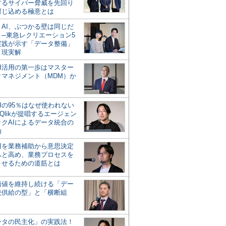
するサイバー脅威を先回り
封じ込める極意とは
とAI、ぶつかる壁は同じだ
」─東急レクリエーション5
実践が示す「データ整備」
う現実解
AI活用の第一歩はマスター
タマネジメント（MDM）か
Iの95％はなぜ使われない
Qlikが提唱するエージェン
ックAIによるデータ統合の
軸
活用を業務補助から意思決定
へと高め、業務プロセスを
させるための道筋とは
の価値を維持し続ける「デー
続供給の型」と「横断組
ータの民主化」の実践法！