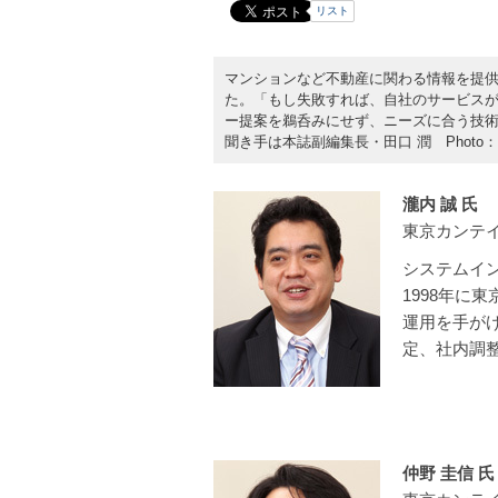
リスト
マンションなど不動産に関わる情報を提
た。「もし失敗すれば、自社のサービス
ー提案を鵜呑みにせず、ニーズに合う技術
聞き手は本誌副編集長・田口 潤 Photo：
瀧内 誠 氏
東京カンテイ
システムイ
1998年に
運用を手が
定、社内調
仲野 圭信 氏