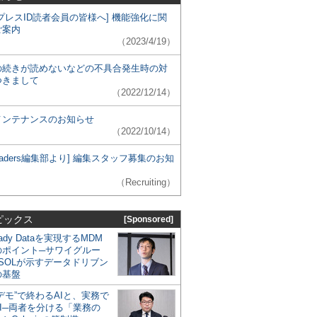
プレスID読者会員の皆様へ] 機能強化に関
ご案内
（2023/4/19）
の続きが読めないなどの不具合発生時の対
つきまして
（2022/12/14）
メンテナンスのお知らせ
（2022/10/14）
 Leaders編集部より] 編集スタッフ募集のお知
（Recruiting）
ピックス
[Sponsored]
eady Dataを実現するMDM
のポイント─サワイグルー
SOLが示すデータドリブン
の基盤
デモ”で終わるAIと、実務で
I─両者を分ける「業務の