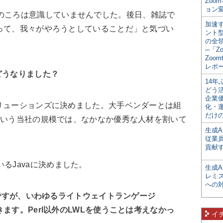
Zoo
ョン変
そのころは意識していませんでした。後日、雑誌で
加速す
って、我々がやろうとしていることだ」と気づい
ント
の全
─「Z
Zoomt
レポ
どうなりました？
14
どう
企業
iソリューションズに決めました。大手ベンダーとは組
化・
だけの
という当社の規模では、なかなか優秀な人材を割いて
生成A
従業
貢献す
るJavaに決めました。
生成
レミ
への
うですが、いわゆるライトウェイトランゲージ
ます。Perl以外のLWLを使うことは考えなかっ
イ