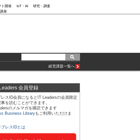
フト開発
IoT・AI
研究・調査
講座
経営課題一覧へ
 Leaders 会員登録
レスID会員になるとIT Leadersの会員限定
記事を読むことができます。
Leadersのメルマガを購読できます
ss Business Library
もご利用いただけま
ンプレスIDとは