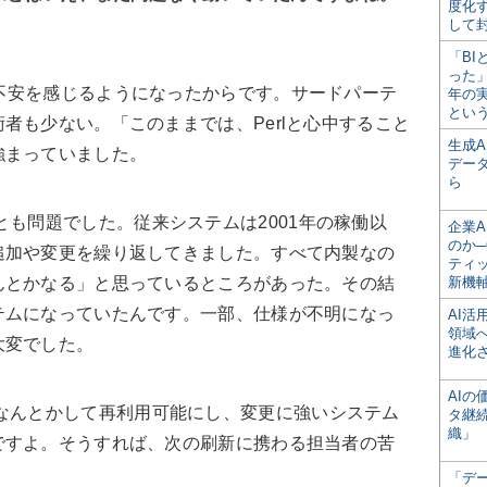
度化
して
「BI
った
きに不安を感じるようになったからです。サードパーテ
年の
とい
者も少ない。「このままでは、Perlと心中すること
生成
強まっていました。
デー
ら
とも問題でした。従来システムは2001年の稼働以
企業A
のか─
追加や変更を繰り返してきました。すべて内製なの
ティ
んとかなる」と思っているところがあった。その結
新機
テムになっていたんです。一部、仕様が不明になっ
AI
領域
大変でした。
進化
AI
をなんとかして再利用可能にし、変更に強いシステム
タ継
織」
ですよ。そうすれば、次の刷新に携わる担当者の苦
「デ