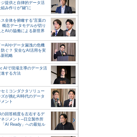
ッジ提供と自律的データ活
組み作りが“鍵”に
ネス全体を俯瞰する“言葉の
”、概念データモデルが切り
人とAIの協働による新世界
？
ドーAIやデータ漏洩の危機
防ぐ？ 安全なAI活用を実
る新戦略
ntic AIで現場主導のデータ活
促進する方法
ーセミコンダクタソリュー
ンズが挑むAI時代のデータ
ジメント
AIの回答精度を左右するデ
マネジメント─日立製作所
「AI Ready」への最短ル