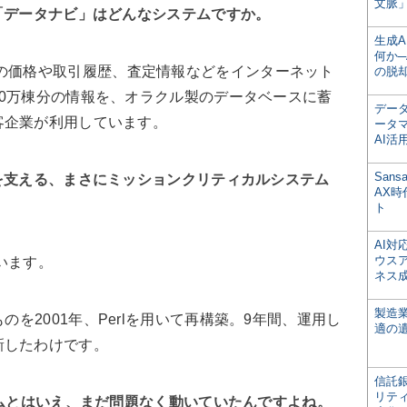
文脈」
「データナビ」はどんなシステムですか。
生成
何か─
ンの価格や取引履歴、査定情報などをインターネット
の脱
0万棟分の情報を、オラクル製のデータベースに蓄
デー
客企業が利用しています。
ータ
AI活
San
を支える、まさにミッションクリティカルシステム
AX
ト
AI
ウス
います。
ネス
製造
のを2001年、Perlを用いて再構築。9年間、運用し
適の
新したわけです。
信託銀
リテ
テムとはいえ、まだ問題なく動いていたんですよね。