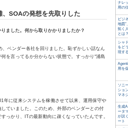
ナレ
用の仕
、SOAの発想を先取りした
ビジ
地図
拓く
かりました。何から取りかかりましたか？
とは
シャ
をどう
ため、ベンダー各社を回りました。恥ずかしい話なん
現す
が何を言ってるか分からない状態で。すっかり“浦島
Age
用を
ソニ
ショ
マネ
001年に従来システムを稼働させて以来、運用保守や
生成
施していました。このため、外部のベンダーとの付
ータ
すっかり、ITの最新動向に疎くなっていたんです。
が説く
ート