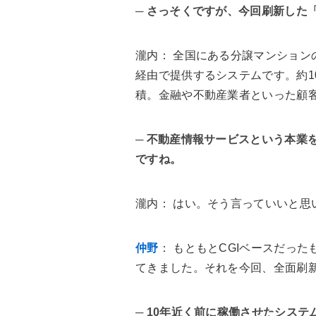
─ さっそくですが、今回刷新した
瀧内
： 全国にある分譲マンショ
経由で提供するシステムです。約1
積。金融や不動産業者といった顧
─ 不動産情報サービスという本業
ですね。
瀧内
： はい。そう言っていいと思
仲野
： もともとCGIベースだったも
てきました。それを今回、全面刷
─ 10年近く前に稼働させたシス