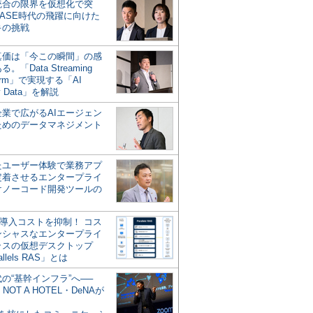
統合の限界を仮想化で突
ASE時代の飛躍に向けた
キの挑戦
の真価は「今この瞬間」の感
。「Data Streaming
form」で実現する「AI
y Data」を解説
企業で広がるAIエージェン
ためのデータマネジメント
？
たユーザー体験で業務アプ
定着させるエンタープライ
けノーコード開発ツールの
の導入コストを抑制！ コス
ンシャスなエンタープライ
ラスの仮想デスクトップ
allels RAS」とは
代の“基幹インフラ”へ──
NOT A HOTEL・DeNAが