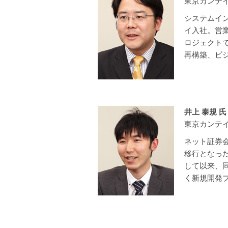
東京カンテイ
システムイン
イ入社。営業
ロジェクト
再構築、ビ
井上 泰規 氏
東京カンテイ
ネット証券会
移行となっ
して以来、
く新規開発