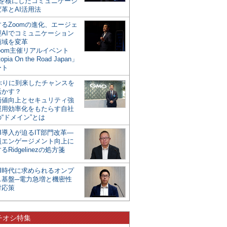
mを核にしたコミュニケーシ
革とAI活用法
るZoomの進化、エージェ
型AIでコミュニケーション
領域を変革
oom主催リアルイベント
opia On the Road Japan」
ート
年ぶりに到来したチャンスを
活かす？
価値向上とセキュリティ強
運用効率化をもたらす自社
“ドメイン”とは
I導入が迫るIT部門改革―
員エンゲージメント向上に
るRidgelinezの処方箋
AI時代に求められるオンプ
ス基盤─電力急増と機密性
対応策
チオシ特集