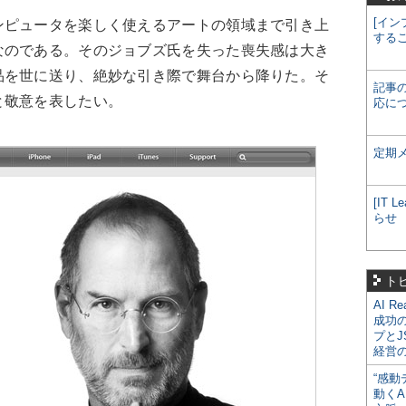
[イン
ンピュータを楽しく使えるアートの領域まで引き上
する
なのである。そのジョブズ氏を失った喪失感は大き
品を世に送り、絶妙な引き際で舞台から降りた。そ
記事
と敬意を表したい。
応に
定期
[IT
らせ
ト
AI R
成功
プとJ
経営
“感動
動くA