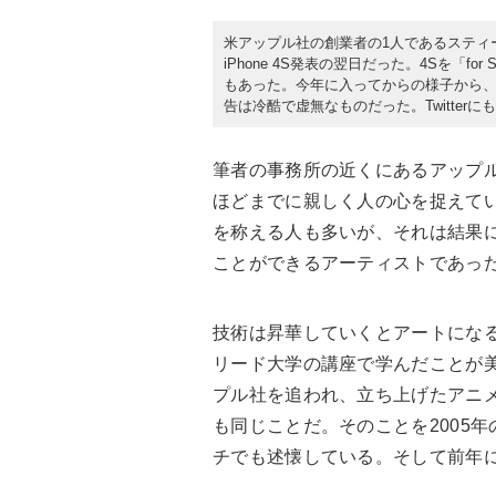
米アップル社の創業者の1人であるスティ
iPhone 4S発表の翌日だった。4Sを「f
もあった。今年に入ってからの様子から
告は冷酷で虚無なものだった。Twitterに
筆者の事務所の近くにあるアップ
ほどまでに親しく人の心を捉えて
を称える人も多いが、それは結果
ことができるアーティストであっ
技術は昇華していくとアートにな
リード大学の講座で学んだことが
プル社を追われ、立ち上げたアニ
も同じことだ。そのことを2005
チでも述懐している。そして前年