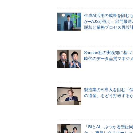
生成AI活用の成果を阻む
か─AJSが説く、部門最適
脱却と業務プロセス再設
Sansan社の実践知に基づ
時代のデータ品質マネジ
製造業のAI導入を阻む「
の遺産」をどう打破する
「BIとAI、ぶつかる壁は
た」─東急レクリエーショ