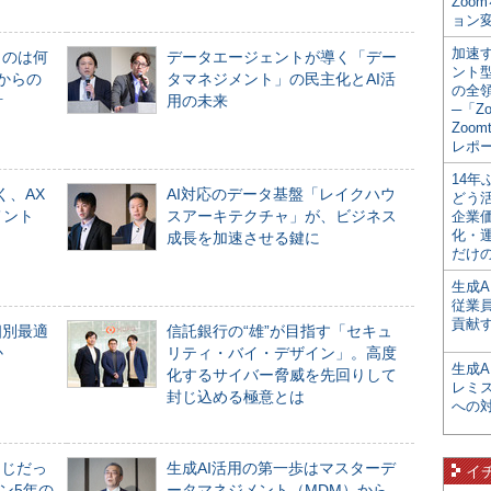
Zoo
ョン変
加速す
ものは何
データエージェントが導く「デー
ント
からの
タマネジメント」の民主化とAI活
の全
計
用の未来
─「Z
Zoomt
レポ
14
く、AX
AI対応のデータ基盤「レイクハウ
どう
メント
スアーキテクチャ」が、ビジネス
企業
化・
成長を加速させる鍵に
だけの
生成A
従業
貢献す
個別最適
信託銀行の“雄”が目指す「セキュ
か
リティ・バイ・デザイン」。高度
生成
化するサイバー脅威を先回りして
レミ
封じ込める極意とは
への
同じだっ
生成AI活用の第一歩はマスターデ
イ
ン5年の
ータマネジメント（MDM）から