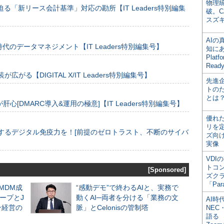
物理
る「新リース会計基準」対応の勘所【IT Leaders特別編集
破。C
スズ
AI
のデータマネジメント【IT Leaders特別編集号】
知にある
Plat
Read
装が広がる【DIGITAL X/IT Leaders特別編集号】
先進
トの
とは
[DMARC導入&運用の極意]【IT Leaders特別編集号】
優れ
リを
するデジタル免疫力を！[前提のゼロトラスト、不断のサイバ
ズ向
実像
VDI
トコ
[Sponsored]
ズク
「Par
るMDM成
“感動デモ”で終わるAIと、実務で
ープとJ
動くAI─両者を分ける「業務の文
AI時
ン経営の
脈」とCelonisの管制塔
NEC・
語る