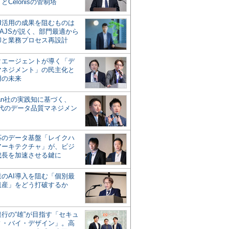
とCelonisの管制塔
AI活用の成果を阻むものは
AJSが説く、部門最適から
却と業務プロセス再設計
タエージェントが導く「デ
マネジメント」の民主化と
用の未来
san社の実践知に基づく、
時代のデータ品質マネジメン
対応のデータ基盤「レイクハ
アーキテクチャ」が、ビジ
成長を加速させる鍵に
業のAI導入を阻む「個別最
遺産」をどう打破するか
行の“雄”が目指す「セキュ
ィ・バイ・デザイン」。高