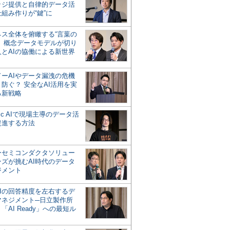
ッジ提供と自律的データ活
組み作りが“鍵”に
ネス全体を俯瞰する“言葉の
”、概念データモデルが切り
人とAIの協働による新世界
？
ドーAIやデータ漏洩の危機
防ぐ？ 安全なAI活用を実
る新戦略
ntic AIで現場主導のデータ活
促進する方法
ーセミコンダクタソリュー
ンズが挑むAI時代のデータ
ジメント
AIの回答精度を左右するデ
マネジメント─日立製作所
「AI Ready」への最短ル