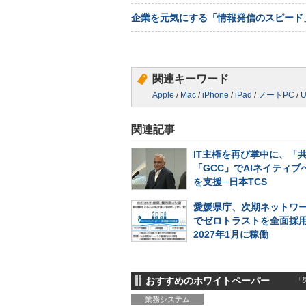
企業を元気にする「情報発信のスピード
関連キーワード
Apple
/
Mac
/
iPhone
/
iPad
/
ノートPC
/
U
関連記事
IT主権を再び掌中に、「
「GCC」でAIネイティブ
を支援─日本TCS
愛媛県庁、次期ネットワ
でゼロトラストを全面採
2027年1月に稼働
おすすめのホワイトペーパー
「製
業務システム