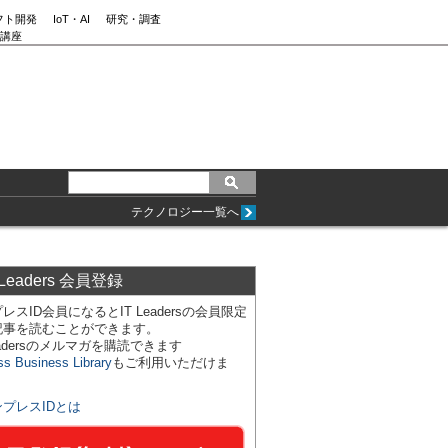
フト開発
IoT・AI
研究・調査
講座
テクノロジー一覧へ
 Leaders 会員登録
レスID会員になるとIT Leadersの会員限定
記事を読むことができます。
Leadersのメルマガを購読できます
ss Business Library
もご利用いただけま
ンプレスIDとは