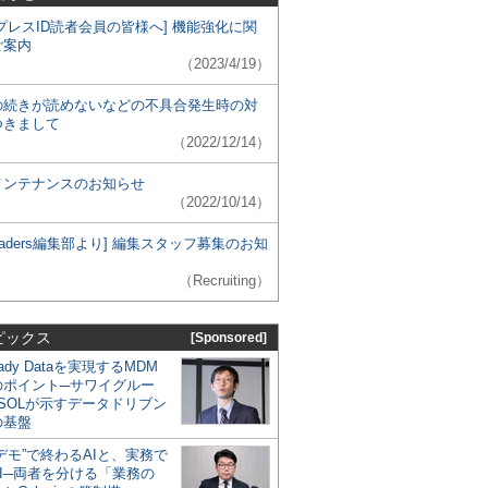
プレスID読者会員の皆様へ] 機能強化に関
ご案内
（2023/4/19）
の続きが読めないなどの不具合発生時の対
つきまして
（2022/12/14）
メンテナンスのお知らせ
（2022/10/14）
 Leaders編集部より] 編集スタッフ募集のお知
（Recruiting）
ピックス
[Sponsored]
eady Dataを実現するMDM
のポイント─サワイグルー
SOLが示すデータドリブン
の基盤
デモ”で終わるAIと、実務で
I─両者を分ける「業務の