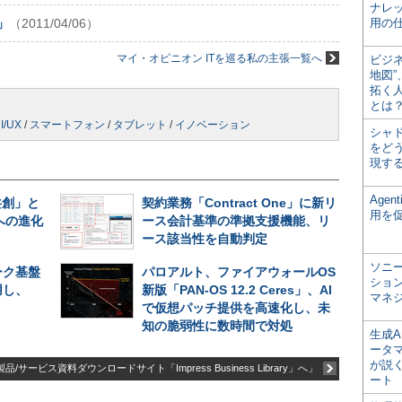
ナレ
」
（2011/04/06）
用の仕
マイ・オピニオン ITを巡る私の主張一覧へ
ビジ
地図
拓く
とは
I/UX
/
スマートフォン
/
タブレット
/
イノベーション
シャ
をどう
現す
Age
共創」と
契約業務「Contract One」に新リ
用を
への進化
ース会計基準の準拠支援機能、リ
ース該当性を自動判定
ソニ
ーク基盤
パロアルト、ファイアウォールOS
ショ
用し、
新版「PAN-OS 12.2 Ceres」、AI
マネ
で仮想パッチ提供を高速化し、未
知の脆弱性に数時間で対処
生成
ータ
が説く
品/サービス資料ダウンロードサイト「Impress Business Library」へ」
ート