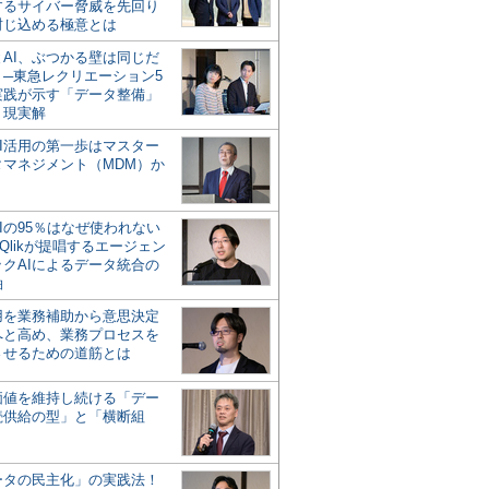
するサイバー脅威を先回り
封じ込める極意とは
とAI、ぶつかる壁は同じだ
」─東急レクリエーション5
実践が示す「データ整備」
う現実解
AI活用の第一歩はマスター
タマネジメント（MDM）か
Iの95％はなぜ使われない
Qlikが提唱するエージェン
ックAIによるデータ統合の
軸
活用を業務補助から意思決定
へと高め、業務プロセスを
させるための道筋とは
の価値を維持し続ける「デー
続供給の型」と「横断組
ータの民主化」の実践法！