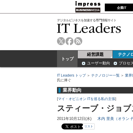
企業IT
デジタルビジネスを加速する専門情報サイト
経営課題
テクノ
トップ
ユーザー動向
プロセ
IT Leaders トップ
＞
テクノロジー一覧
＞
業界
氏に捧ぐ
業界動向
[
マイ・オピニオン ITを巡る私の主張
]
スティーブ・ジョブ
2011年10月12日(水)
木内 里美（オラン 
リスト