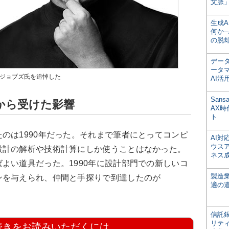
文脈」
生成
何か─
の脱
デー
ータ
でジョブズ氏を追悼した
AI活
San
から受けた影響
AX
ト
のは1990年だった。それまで筆者にとってコンピ
AI
ウス
設計の解析や技術計算にしか使うことはなかった。
ネス
よい道具だった。1990年に設計部門での新しいコ
製造
ンを与えられ、仲間と手探りで到達したのが
適の
信託銀
リテ
続きをお読みいただくには、