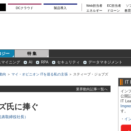
Web担当者
EC担当者
ソ
DCクラウド
製品導入
エネルギー
ドローン
教育
ロジー
特 集
スマイニング
AI
RPA
セキュリティ
データマネジメント
動向
＞
マイ・オピニオン ITを巡る私の主張
＞ スティーブ・ジョブズ
IT
業界動向記事一覧へ
インプ
公開
IT 
ズ氏に捧ぐ
Impre
す。
代表取締役社長）
・
イ