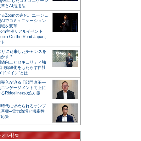
mを核にしたコミュニケーシ
革とAI活用法
るZoomの進化、エージェ
型AIでコミュニケーション
領域を変革
oom主催リアルイベント
opia On the Road Japan」
ート
年ぶりに到来したチャンスを
活かす？
価値向上とセキュリティ強
運用効率化をもたらす自社
“ドメイン”とは
I導入が迫るIT部門改革―
員エンゲージメント向上に
るRidgelinezの処方箋
AI時代に求められるオンプ
ス基盤─電力急増と機密性
対応策
チオシ特集