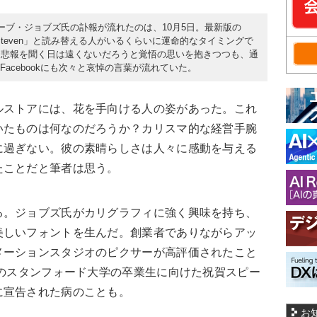
ーブ・ジョブズ氏の訃報が流れたのは、10月5日。最新版の
or Steven」と読み替える人がいるくらいに運命的なタイミングで
、悲報を聞く日は遠くないだろうと覚悟の思いを抱きつつも、通
もFacebookにも次々と哀悼の言葉が流れていた。
ルストアには、花を手向ける人の姿があった。これ
いたものは何なのだろうか？カリスマ的な経営手腕
に過ぎない。彼の素晴らしさは人々に感動を与える
たことだと筆者は思う。
る。ジョブズ氏がカリグラフィに強く興味を持ち、
美しいフォントを生んだ。創業者でありながらアッ
メーションスタジオのピクサーが高評価されたこと
年のスタンフォード大学の卒業生に向けた祝賀スピー
に宣告された病のことも。
お