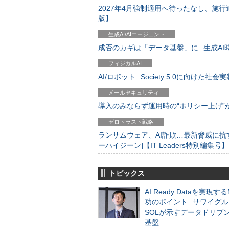
2027年4月強制適用へ待ったなし、施行迫
版】
生成AI/AIエージェント
成否のカギは「データ基盤」に─生成AI時代
フィジカルAI
AI/ロボット─Society 5.0に向けた社会実
メールセキュリティ
導入のみならず運用時の“ポリシー上げ”が肝心
ゼロトラスト戦略
ランサムウェア、AI詐欺…最新脅威に抗
ーハイジーン]【IT Leaders特別編集号】
トピックス
AI Ready Dataを実現す
功のポイント─サワイグル
SOLが示すデータドリブ
基盤