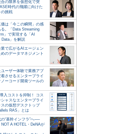
統合の限界を仮想化で突
ASE時代の飛躍に向けた
キの挑戦
の真価は「今この瞬間」の感
。「Data Streaming
form」で実現する「AI
y Data」を解説
企業で広がるAIエージェン
ためのデータマネジメント
？
たユーザー体験で業務アプ
定着させるエンタープライ
けノーコード開発ツールの
の導入コストを抑制！ コス
ンシャスなエンタープライ
ラスの仮想デスクトップ
allels RAS」とは
代の“基幹インフラ”へ──
NOT A HOTEL・DeNAが