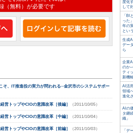
度化
録（無料）が必要です
して
「BI
った
年の
とい
生成
デー
ら
企業A
のか─
ティ
新機
こそ、IT推進役の実力が問われる─金沢市のシステムサポー
AI
領域
進化
、経営トップやCIOの意識改革［後編］
（2011/10/05）
AI
タ継
、経営トップやCIOの意識改革［中編］
（2011/10/04）
織」
、経営トップやCIOの意識改革［前編］
（2011/10/03）
「デ